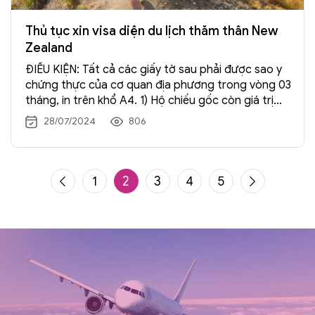
Thủ tục xin visa diện du lịch thăm thân New
Zealand
ĐIỀU KIỆN: Tất cả các giấy tờ sau phải được sao y
chứng thực của cơ quan địa phương trong vòng 03
tháng, in trên khổ A4. 1) Hộ chiếu gốc còn giá trị
trên 6 tháng sau khi kết thúc chuyến đi có ký tên
28/07/2024
806
và ghi rõ họ tên ở trang 03, còn ít […] Xem →
1
2
3
4
5