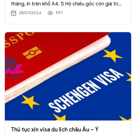
tháng, in trên khổ A4. 1) Hộ chiếu gốc còn giá trị
trên 6 tháng sau khi kết thúc chuyến đi có ký tên
28/07/2024
997
và ghi rõ họ tên ở trang 03, còn ít […] Xem →
Thủ tục xin visa du lịch châu Âu – Ý