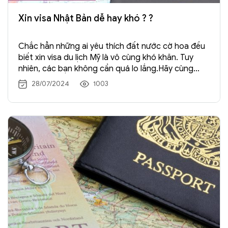
Xin visa Nhật Bản dễ hay khó ? ?
Chắc hẳn những ai yêu thích đất nước cờ hoa đều
biết xin visa du lịch Mỹ là vô cùng khó khăn. Tuy
nhiên, các bạn không cần quá lo lắng.Hãy cùng
Tràng An Travel chia sẻ kinh nghiệm, chắc chắn các
28/07/2024
1003
bạn sẽ thành công. Những Hồ Sơ bạn phải chuẩn bị
cẩn thận […] Xem →