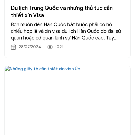
Du lịch Trung Quốc và những thủ tục cần
thiết xin Visa
Bạn muốn đến Hàn Quốc bắt buộc phải có hộ
chiếu hợp lệ và xin visa du lịch Hàn Quốc do đại sứ
quán hoặc cơ quan lãnh sự Hàn Quốc cấp. Tuy
nhiên, công dân từ nhiều quốc gia hiện được phép
28/07/2024
1021
nhập cảnh miễn thị thực trong một thời gian giới
hạn trong […] Xem →