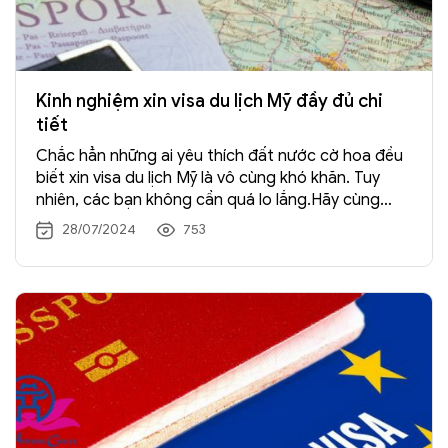
Kinh nghiệm xin visa du lịch Mỹ đầy đủ chi
tiết
Chắc hẳn những ai yêu thích đất nước cờ hoa đều
biết xin visa du lịch Mỹ là vô cùng khó khăn. Tuy
nhiên, các bạn không cần quá lo lắng.Hãy cùng
Tràng An Travel chia sẻ kinh nghiệm, chắc chắn các
28/07/2024
753
bạn sẽ thành công. Những Hồ Sơ bạn phải chuẩn bị
cẩn thận […] Xem →