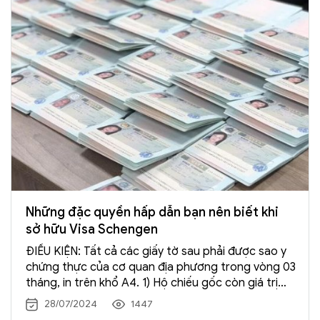
Những đặc quyền hấp dẫn bạn nên biết khi
sở hữu Visa Schengen
ĐIỀU KIỆN: Tất cả các giấy tờ sau phải được sao y
chứng thực của cơ quan địa phương trong vòng 03
tháng, in trên khổ A4. 1) Hộ chiếu gốc còn giá trị
trên 6 tháng sau khi kết thúc chuyến đi có ký tên
28/07/2024
1447
và ghi rõ họ tên ở trang 03, còn ít […] Xem →