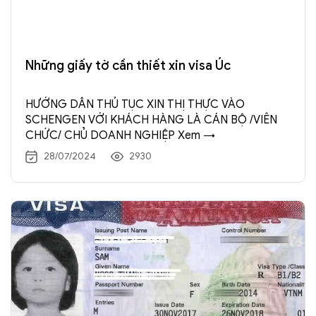
Những giấy tờ cần thiết xin visa Úc
HƯỚNG DẪN THỦ TỤC XIN THỊ THỰC VÀO
SCHENGEN VỚI KHÁCH HÀNG LÀ CÁN BỘ /VIÊN
CHỨC/ CHỦ DOANH NGHIỆP Xem →
28/07/2024
2930