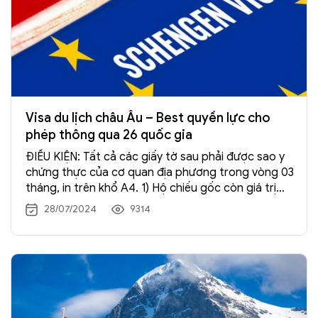
Visa du lịch châu Âu – Best quyền lực cho
phép thông qua 26 quốc gia
ĐIỀU KIỆN: Tất cả các giấy tờ sau phải được sao y
chứng thực của cơ quan địa phương trong vòng 03
tháng, in trên khổ A4. 1) Hộ chiếu gốc còn giá trị
trên 6 tháng sau khi kết thúc chuyến đi có ký tên
28/07/2024
9314
và ghi rõ họ tên ở trang 03, còn ít […] Xem →