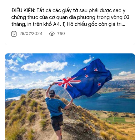
ĐIỀU KIỆN: Tất cả các giấy tờ sau phải được sao y
chứng thực của cơ quan địa phương trong vòng 03
tháng, in trên khổ A4. 1) Hộ chiếu gốc còn giá trị
trên 6 tháng sau khi kết thúc chuyến đi có ký tên
28/07/2024
750
và ghi rõ họ tên ở trang 03, còn ít […] Xem →