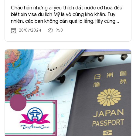
Chắc hẳn những ai yêu thích đất nước cờ hoa đều
biết xin visa du lịch Mỹ là vô cùng khó khăn. Tuy
nhiên, các bạn không cần quá lo lắng.Hãy cùng
Tràng An Travel chia sẻ kinh nghiệm, chắc chắn các
28/07/2024
958
bạn sẽ thành công. Những Hồ Sơ bạn phải chuẩn bị
cẩn thận […] Xem →