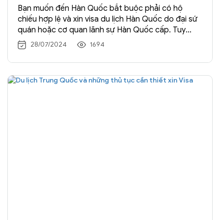
Bạn muốn đến Hàn Quốc bắt buộc phải có hộ
chiếu hợp lệ và xin visa du lịch Hàn Quốc do đại sứ
quán hoặc cơ quan lãnh sự Hàn Quốc cấp. Tuy
nhiên, công dân từ nhiều quốc gia hiện được phép
28/07/2024
1694
nhập cảnh miễn thị thực trong một thời gian giới
hạn trong […] Xem →