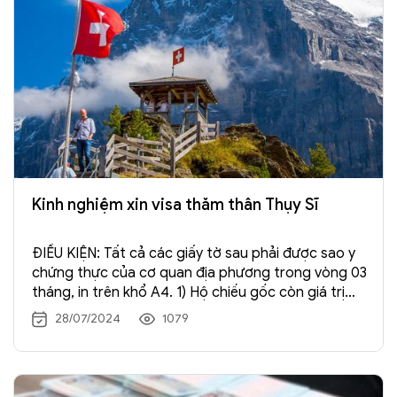
Kinh nghiệm xin visa thăm thân Thụy Sĩ
ĐIỀU KIỆN: Tất cả các giấy tờ sau phải được sao y
chứng thực của cơ quan địa phương trong vòng 03
tháng, in trên khổ A4. 1) Hộ chiếu gốc còn giá trị
trên 6 tháng sau khi kết thúc chuyến đi có ký tên
28/07/2024
1079
và ghi rõ họ tên ở trang 03, còn ít […] Xem →