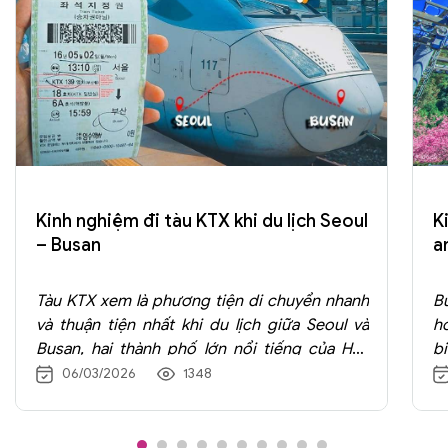
Kinh nghiệm đi tàu KTX khi du lịch Seoul
K
– Busan
a
Tàu KTX xem là phương tiện di chuyển nhanh
B
và thuận tiện nhất khi du lịch giữa Seoul và
ho
Busan, hai thành phố lớn nổi tiếng của Hàn
b
Quốc. Đây là hệ thống tàu cao tốc hiện đại do
t
06/03/2026
1348
Korail vận hành, có thể đạt tốc độ hơn 300
–
km/h và giúp rút ngắn đáng kể thời gian di
k
chuyển giữa hai miền nam – bắc của đất
t