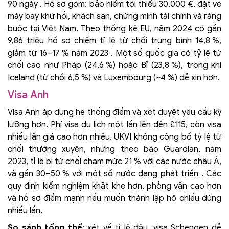
90 ngày . Hồ sơ gồm: bảo hiểm tối thiểu 30.000 €, đặt vé
máy bay khứ hồi, khách sạn, chứng minh tài chính và ràng
buộc tại Việt Nam. Theo thống kê EU, năm 2024 có gần
9,86 triệu hồ sơ chiếm tỉ lệ từ chối trung bình 14,8 %,
giảm từ 16–17 % năm 2023 . Một số quốc gia có tỷ lệ từ
chối cao như Pháp (24,6 %) hoặc Bỉ (23,8 %), trong khi
Iceland (từ chối 6,5 %) và Luxembourg (~4 %) dễ xin hơn.
Visa Anh
Visa Anh áp dụng hệ thống điểm và xét duyệt yêu cầu kỹ
lưỡng hơn. Phí visa du lịch một lần lên đến £115, còn visa
nhiều lần giá cao hơn nhiều. UKVI không công bố tỷ lệ từ
chối thường xuyên, nhưng theo báo Guardian, năm
2023, tỉ lệ bị từ chối chạm mức 21 % với các nước châu Á,
và gần 30–50 % với một số nước đang phát triển . Các
quy định kiểm nghiệm khắt khe hơn, phỏng vấn cao hơn
và hồ sơ điểm mạnh nếu muốn thành lập hộ chiếu dùng
nhiều lần.
So sánh tổng thể
: xét về tỉ lệ đậu, visa Schengen dễ