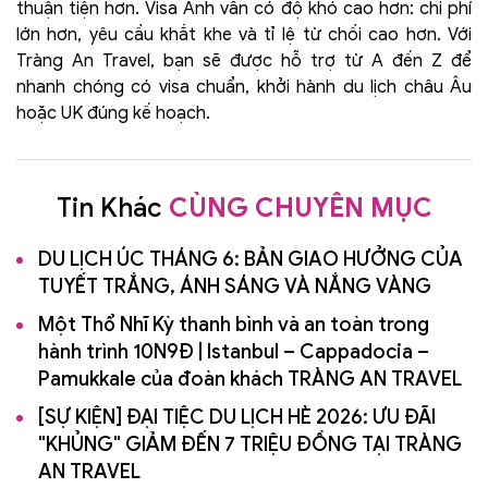
thuận tiện hơn. Visa Anh vẫn có độ khó cao hơn: chi phí
lớn hơn, yêu cầu khắt khe và tỉ lệ từ chối cao hơn. Với
Tràng An Travel, bạn sẽ được hỗ trợ từ A đến Z để
nhanh chóng có visa chuẩn, khởi hành du lịch châu Âu
hoặc UK đúng kế hoạch.
Tin Khác
CÙNG CHUYÊN MỤC
DU LỊCH ÚC THÁNG 6: BẢN GIAO HƯỞNG CỦA
TUYẾT TRẮNG, ÁNH SÁNG VÀ NẮNG VÀNG
Một Thổ Nhĩ Kỳ thanh bình và an toàn trong
hành trình 10N9Đ | Istanbul – Cappadocia –
Pamukkale của đoàn khách TRÀNG AN TRAVEL
[SỰ KIỆN] ĐẠI TIỆC DU LỊCH HÈ 2026: ƯU ĐÃI
"KHỦNG" GIẢM ĐẾN 7 TRIỆU ĐỒNG TẠI TRÀNG
AN TRAVEL