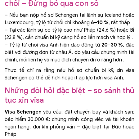
chối – Đừng bỏ qua con số
– Nếu bạn nộp hồ sơ Schengen tại lãnh sự Iceland hoặc
Luxembourg, tỷ lệ từ chối chỉ khoảng
6–10 %
, rất thấp
– Tại các lãnh sự có tỷ lệ cao như Pháp (24,6 %) hoặc Bỉ
(23,8 %), cần chuẩn bị kỹ càng hồ sơ liền mạch và hợp lý .
– Tỷ lệ từ chối visa Anh hiện dao động từ
20–30 %
, đặc
biệt với đương đơn từ châu Á, do yêu cầu chứng minh tài
chính, mối liên hệ và mục đích chuyến đi rõ ràng hơn .
Thực tế chỉ ra rằng nếu hồ sơ chuẩn bị kỹ, xin visa
Schengen có thể dễ hơn hoặc ít áp lực hơn visa Anh.
Những đòi hỏi đặc biệt – so sánh thủ
tục xin visa
Visa Schengen
yêu cầu: đặt chuyến bay và khách sạn;
bảo hiểm 30.000 €; chứng minh công việc và tài khoản
ngân hàng; đôi khi phỏng vấn – đặc biệt tại Đức hoặc
Pháp