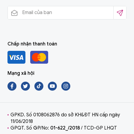
Chấp nhận thanh toán
Mạng xã hội
GPKD. Số 0108062876 do sở KH&ĐT HN cấp ngày
11/06/2018
GPQT. Số
G
P/No:
01-622_/2018
/ TCD-GP LHQT