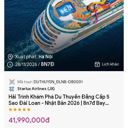
Xuất phát:
Hà Nội
8N7Đ
28/11/2026 /
Lịch khác
Mã tour:
DUTHUYEN_ĐLNB-D80001
Starlux Airlines (JX)
Hải Trình Khám Phá Du Thuyền Đẳng Cấp 5
Sao Đài Loan - Nhật Bản 2026 | 8n7đ Bay
Starlux Air + Du Thuyền Star Navigator
41,990,000đ