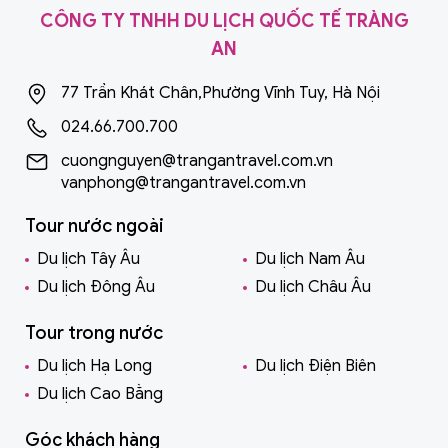
CÔNG TY TNHH DU LỊCH QUỐC TẾ TRÀNG
nói nhiều nhất vì cảnh đẹp và không khí rất khác biệt.
AN
Solvang không cần ở quá lâu vẫn đủ để tạo một dấu
chấm đáng yêu cho chuyến đi.
77 Trần Khát Chân,Phường Vĩnh Tuy, Hà Nội
San Francisco
024.66.700.700
cuongnguyen@trangantravel.com.vn
San Francisco luôn có một chất riêng: vừa lãng mạn vừa
vanphong@trangantravel.com.vn
có chút hoài cổ, lại pha thêm nét nghệ sĩ. Những con
Tour nước ngoài
đường dốc, những khu phố đa văn hoá và không khí ven
Du lịch Tây Âu
Du lịch Nam Âu
vịnh tạo ra trải nghiệm khác hẳn LA. Nếu đi đúng thời
Du lịch Đông Âu
Du lịch Châu Âu
điểm, bạn có thể cảm nhận thành phố trong làn sương
Tour trong nước
mỏng, khiến cảnh quan trở nên điện ảnh và mềm mại.
Du lịch Hạ Long
Du lịch Điện Biên
Những biểu tượng như cầu Golden Gate hay khu
Du lịch Cao Bằng
Fisherman’s Wharf thường mang lại cảm giác “đúng Mỹ”
nhưng theo một cách tinh tế hơn, không phô trương.
Góc khách hàng