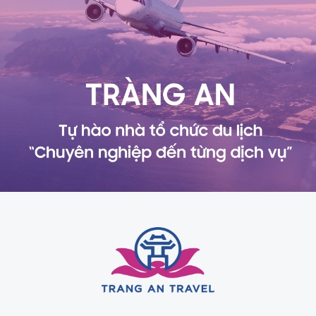
Diego lên ảnh rất đẹp, khiến những khoảnh khắc đời
thường cũng trở nên “sang” tự nhiên. Chặng này giúp
hành trình bờ Tây cân bằng giữa giải trí và thư giãn.
Solvang
Solvang là điểm dừng gây bất ngờ vì khác hẳn hình dung
quen thuộc về nước Mỹ. Không gian kiến trúc mang hơi
hướng Bắc Âu với mái ngói, cối xay gió, cửa hàng nhỏ và
tiệm bánh khiến bạn có cảm giác như đang “du lịch châu
Âu mini” ngay giữa California. Đây là điểm cực hợp để
chụp ảnh, đặc biệt với du khách thích những góc hình
lãng mạn và tinh tế. Solvang cũng giúp lịch trình bờ Tây
đỡ “đô thị hoá”, vì bạn được thay đổi không khí sang một
không gian yên bình, dễ dạo chơi. Nếu bạn đi theo nhóm
bạn hoặc gia đình, đây thường là đoạn mọi người cười