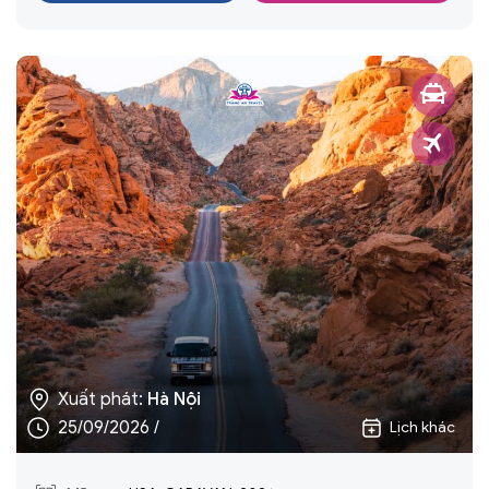
cổ điển” không khô cứng, mà rất đời thường, rất dễ
chạm, nhất là khi được nghe thuyết minh theo câu
chuyện. Với những gia đình có con nhỏ, đây cũng là điểm
đến tốt để trẻ có thêm góc nhìn lịch sử bằng trải nghiệm
thực tế.
Washington DC
Washington DC là chặng khiến nhiều du khách bất ngờ vì
vẻ đẹp cân đối, xanh và trang trọng. Những đại lộ rộng,
các công trình tầm vóc và không gian tưởng niệm tạo
nên cảm giác rất khác so với New York ồn ào. Đây là nơi
bạn nhìn thấy hình ảnh nước Mỹ “chính danh” qua các
Xuất phát:
Hà Nội
25/09/2026 /
Lịch khác
biểu tượng như Nhà Trắng (tham quan bên ngoài theo
quy định), Điện Capitol (tham quan bên ngoài), các đài