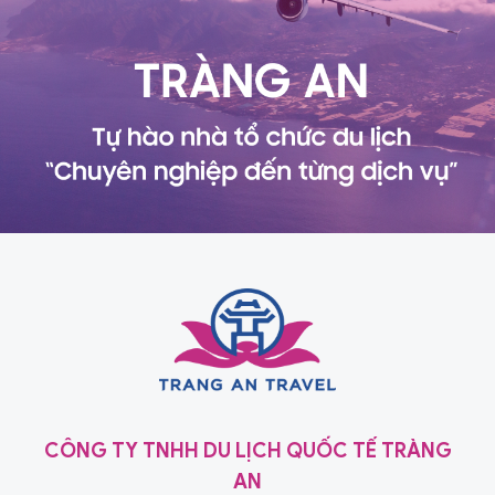
CÔNG TY TNHH DU LỊCH QUỐC TẾ TRÀNG
AN