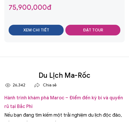
Hẻm Núi Todra – Thung Lũng Dades -
75,900,000đ
Ouarzazate – Ait Ben Haddou - Marrakech
XEM CHI TIẾT
ĐẶT TOUR
Du Lịch Ma-Rốc
26,342
Chia sẻ
Hành trình khám phá Maroc – Điểm đến kỳ bí và quyến
rũ tại Bắc Phi
Nếu bạn đang tìm kiếm một trải nghiệm du lịch độc đáo,
đầy màu sắc và đậm chất văn hóa, thì Maroc chính là lựa