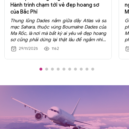
những kỷ niệm không thể nào quên!
Hành trình chạm tới vẻ đẹp hoang sơ
n
của Bắc Phi
M
Thung lũng Dades nằm giữa dãy Atlas và sa
G
mạc Sahara, thuộc vùng Boumalne Dades của
p
Ma Rốc, là nơi mà bất kỳ ai yêu vẻ đẹp hoang
M
sơ cũng phải dừng lại thật lâu để ngắm nhìn.
p
Khung cảnh nơi đây kết hợp giữa sắc đỏ của
n
29/11/2025
1162
núi đá, sắc xanh hiếm hoi của những ốc đảo
t
nhỏ và những con đường uốn lượn đến mức
đầ
tưởng như đang dẫn vào một thế giới khác.
m
h
t
lù