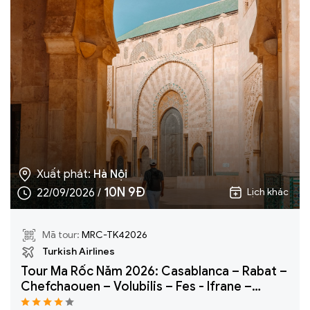
Xuất phát:
Hà Nội
10N 9Đ
22/09/2026 /
Lịch khác
Mã tour:
MRC-TK42026
Turkish Airlines
Tour Ma Rốc Năm 2026: Casablanca – Rabat –
Chefchaouen – Volubilis – Fes - Ifrane –
Erfoud - Sa Mạc Sahara- Merzouga – Tinghir –