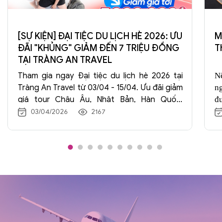
[SỰ KIỆN] ĐẠI TIỆC DU LỊCH HÈ 2026: ƯU
M
ĐÃI "KHỦNG" GIẢM ĐẾN 7 TRIỆU ĐỒNG
T
TẠI TRÀNG AN TRAVEL
Tham gia ngay Đại tiệc du lịch hè 2026 tại
N
Tràng An Travel từ 03/04 - 15/04. Ưu đãi giảm
ng
giá tour Châu Âu, Nhật Bản, Hàn Quốc,
đ
Trung Quốc lên đến 7.000.000đ. Đăng ký
t
03/04/2026
2167
ngay để nhận quà tặng hấp dẫn!
x
t
n
t
m
th
nh
v
h