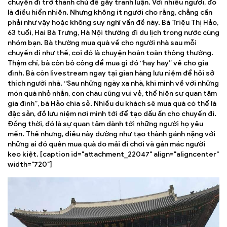
chuyến đi trở thành chủ đề gây tranh luận. Với nhiều người, đó
là điều hiển nhiên. Nhưng không ít người cho rằng, chẳng cần
phải như vậy hoặc không suy nghĩ vấn đề này. Bà Triệu Thị Hảo,
63 tuổi, Hai Bà Trưng, Hà Nội thường đi du lịch trong nước cùng
nhóm bạn. Bà thường mua quà về cho người nhà sau mỗi
chuyến đi như thế, coi đó là chuyện hoàn toàn thông thường.
Thậm chí, bà còn bỏ công để mua gì đó “hay hay” về cho gia
đình. Bà còn livestream ngay tại gian hàng lưu niệm để hỏi sở
thích người nhà. “Sau những ngày xa nhà, khi mình về với những
món quà nhỏ nhắn, con cháu cũng vui vẻ, thể hiện sự quan tâm
gia đình”, bà Hảo chia sẻ. Nhiều du khách sẽ mua quà có thể là
đặc sản, đồ lưu niệm nơi mình tới để tạo dấu ấn cho chuyến đi.
Đồng thời, đó là sự quan tâm dành tới những người họ yêu
mến. Thế nhưng, điều này dường như tạo thành gánh nặng với
những ai đó quên mua quà do mải đi chơi và gán mác người
keo kiệt. [caption id="attachment_22047" align="aligncenter"
width="720"]