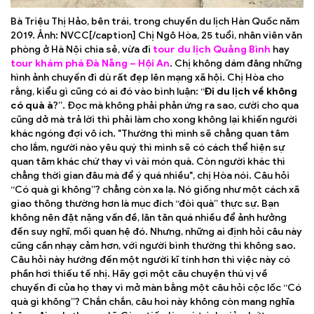
Bà Triệu Thị Hảo, bên trái, trong chuyến du lịch Hàn Quốc năm
2019. Ảnh: NVCC[/caption] Chị Ngô Hòa, 25 tuổi, nhân viên văn
phòng ở Hà Nội chia sẻ, vừa đi
tour du lịch Quảng Bình
hay
tour khám phá Đà Nẵng – Hội An
. Chị không dám đăng những
hình ảnh chuyến đi dù rất đẹp lên mạng xã hội. Chị Hòa cho
rằng, kiểu gì cũng có ai đó vào bình luận: “
Đi du lịch về không
có quà à
?”. Đọc mà không phải phản ứng ra sao, cười cho qua
cũng dở mà trả lời thì phải làm cho xong không lại khiến người
khác ngóng đợi vô ích. "Thường thì mình sẽ chẳng quan tâm
cho lắm, người nào yêu quý thì mình sẽ có cách thể hiện sự
quan tâm khác chứ thay vì vài món quà. Còn người khác thì
chẳng thời gian đâu mà để ý quá nhiều", chị Hòa nói. Câu hỏi
“Có quà gì không”? chẳng còn xa lạ. Nó giống như một cách xã
giao thông thường hơn là mục đích “đòi quà” thực sự. Bạn
không nên đặt nặng vấn đề, lăn tăn quá nhiều để ảnh hưởng
đến suy nghĩ, mối quan hệ đó. Nhưng, những ai định hỏi câu này
cũng cần nhạy cảm hơn, với người bình thường thì không sao.
Câu hỏi này hướng đến một người kĩ tính hơn thì việc này có
phần hơi thiếu tế nhị. Hãy gợi một câu chuyện thú vị về
chuyến đi của họ thay vì mở màn bằng một câu hỏi cộc lốc “Có
quà gì không”? Chắn chắn, câu hoi này không còn mang nghĩa