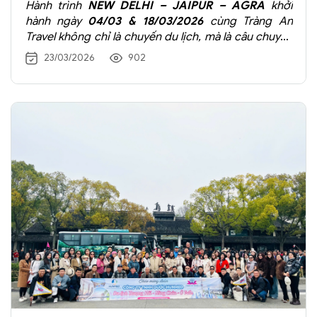
Hành trình
NEW DELHI – JAIPUR – AGRA
khởi
hành ngày
04/03 & 18/03/2026
cùng Tràng An
Travel không chỉ là chuyến du lịch, mà là câu chuyện
của những gia đình cùng nhau trải nghiệm, cùng
23/03/2026
902
nhau cười – và cùng nhau lưu giữ ký ức.