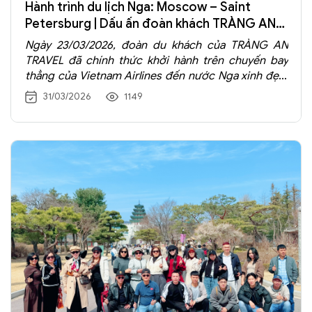
Hành trình du lịch Nga: Moscow – Saint
Petersburg | Dấu ấn đoàn khách TRÀNG AN
TRAVEL
Ngày 23/03/2026, đoàn du khách của TRÀNG AN
TRAVEL đã chính thức khởi hành trên chuyến bay
thẳng của Vietnam Airlines đến nước Nga xinh đẹp,
bắt đầu hành trình khám phá Moscow – Saint
31/03/2026
1149
Petersburg, hai thành phố biểu tượng mang đậm
dấu ấn lịch sử và nghệ thuật.