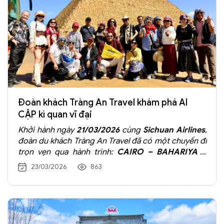
Đoàn khách Tràng An Travel khám phá AI
CẬP kì quan vĩ đại
Khởi hành ngày
21/03/2026
cùng
Sichuan Airlines
,
đoàn du khách Tràng An Travel đã có một chuyến đi
trọn vẹn qua hành trình:
CAIRO – BAHARIYA –
LUXOR – BIỂN ĐỎ
23/03/2026
863