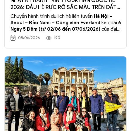
NHẬT KÝ HÀNH TRÌNH TOUR HÀN QUỐC HÈ
2026: ĐẦU HÈ RỰC RỠ SẮC MÀU TRÊN ĐẤT
K-BIZ
Chuyến hành trình du lịch hè liên tuyến
Hà Nội –
Seoul – Đảo Nami – Công viên Everland
kéo dài
6
Ngày 5 Đêm (từ 02/06 đến 07/06/2026)
của đại
gia đình lữ khách nhà
Tràng An Travel
đã chính
08/06/2026
190
thức khép lại trọn vẹn và đong đầy những kỷ niệm
thăng hoa. Đồng hành cùng hãng hàng không
quốc gia
Vietnam Airlines
đẳng cấp, chuyến đi đã
mang đến cho du khách cơ hội chiêm ngưỡng sắc
hè trong trẻo của xứ sở Kim Chi, lưu giữ những
album ảnh thanh xuân vô giá và tận hưởng dịch vụ
chăm sóc chu đáo, chuyên nghiệp tới từng chi tiết.