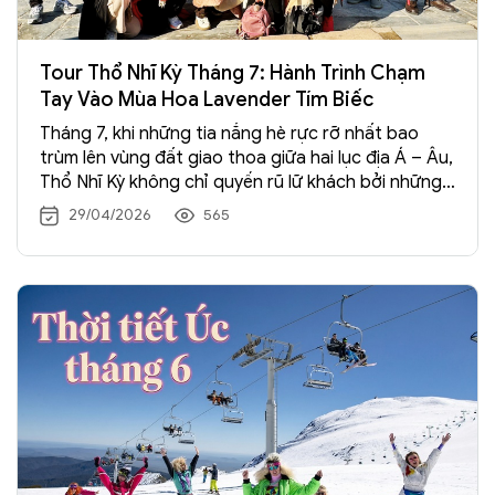
Tour Thổ Nhĩ Kỳ Tháng 7: Hành Trình Chạm
Tay Vào Mùa Hoa Lavender Tím Biếc
Tháng 7, khi những tia nắng hè rực rỡ nhất bao
trùm lên vùng đất giao thoa giữa hai lục địa Á – Âu,
Thổ Nhĩ Kỳ không chỉ quyến rũ lữ khách bởi những
kỳ quan lịch sử mà còn bởi sắc tím dịu dàng của
29/04/2026
565
những cánh đồng hoa Lavender nở rộ. Hãy cùng
Tràng An Travel
khám phá tại sao tour Thổ Nhĩ Kỳ
tháng 7 lại là hành trình "phải đi" một lần trong đời
của những tín đồ xê dịch.