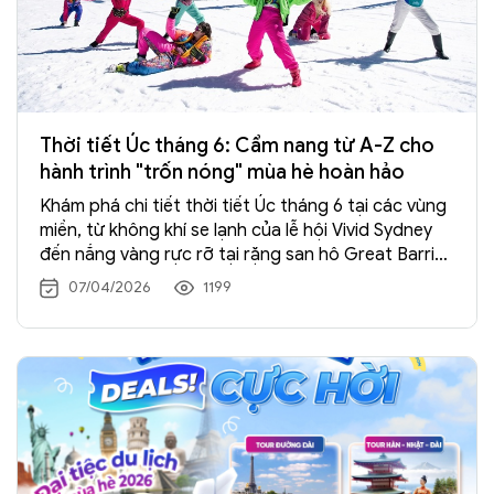
Thời tiết Úc tháng 6: Cẩm nang từ A-Z cho
hành trình "trốn nóng" mùa hè hoàn hảo
Khám phá chi tiết thời tiết Úc tháng 6 tại các vùng
miền, từ không khí se lạnh của lễ hội Vivid Sydney
đến nắng vàng rực rỡ tại rặng san hô Great Barrier.
Bài viết cung cấp kinh nghiệm chuẩn bị hành lý, lịch
07/04/2026
1199
trình gợi ý và những lưu ý quan trọng để bạn có
chuyến du lịch Úc trọn vẹn cùng Tràng An Travel.