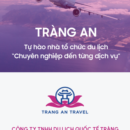
CÔNG TY TNHH DU LỊCH QUỐC TẾ TRÀNG