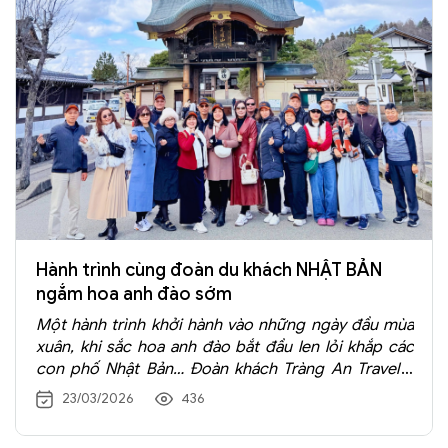
Hành trình cùng đoàn du khách NHẬT BẢN
ngắm hoa anh đào sớm
Một hành trình khởi hành vào những ngày đầu mùa
xuân, khi sắc hoa anh đào bắt đầu len lỏi khắp các
con phố Nhật Bản… Đoàn khách Tràng An Travel 6
ngày 5 đêm, khởi hành ngày 17/3/2026 đã cùng nhau
23/03/2026
436
trải nghiệm trọn vẹn cung đường đẹp nhất: Osaka –
Kyoto – Shirakawa – Matsumoto – Núi Phú Sỹ –