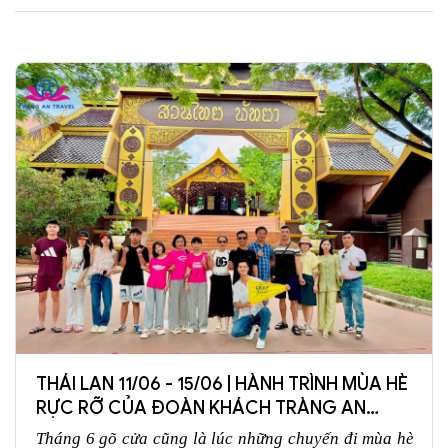
THÁI LAN 11/06 - 15/06 | HÀNH TRÌNH MÙA HÈ
RỰC RỠ CỦA ĐOÀN KHÁCH TRÀNG AN
TRAVEL
Tháng 6 gõ cửa cũng là lúc những chuyến đi mùa hè