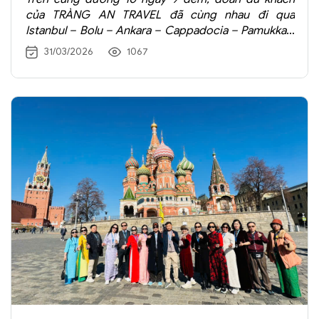
TRAVEL
của TRÀNG AN TRAVEL đã cùng nhau đi qua
Istanbul – Bolu – Ankara – Cappadocia – Pamukkale
– Kusadasi – Izmir – Canakkale, một hành trình trọn
31/03/2026
1067
vẹn đưa du khách khám phá vẻ đẹp đa chiều của
Thổ Nhĩ Kỳ.