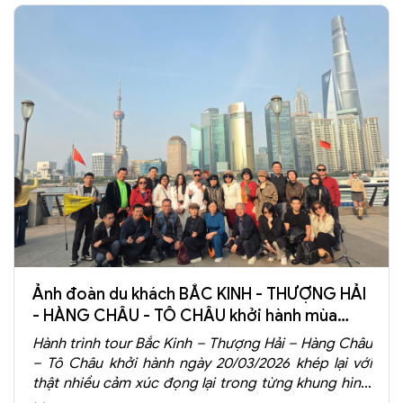
nhau bước vào chuyến đi trọn vẹn trải nghiệm,
không vội vã, không ràng buộc, chỉ có khám phá và
tận hưởng.
Ảnh đoàn du khách BẮC KINH - THƯỢNG HẢI
- HÀNG CHÂU - TÔ CHÂU khởi hành mùa
xuân 2026
Hành trình tour Bắc Kinh – Thượng Hải – Hàng Châu
– Tô Châu khởi hành ngày 20/03/2026 khép lại với
thật nhiều cảm xúc đọng lại trong từng khung hình.