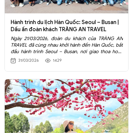
Hành trình du lịch Hàn Quốc: Seoul – Busan |
Dấu ấn đoàn khách TRÀNG AN TRAVEL
Ngày 21/03/2026, đoàn du khách của TRÀNG AN
TRAVEL đã cùng nhau khởi hành đến Hàn Quốc, bắt
đầu hành trình Seoul – Busan, nơi giao thoa hoàn
hảo giữa truyền thống và hiện đại, giữa nhịp sống
31/03/2026
1429
sôi động và những khoảnh khắc bình yên.