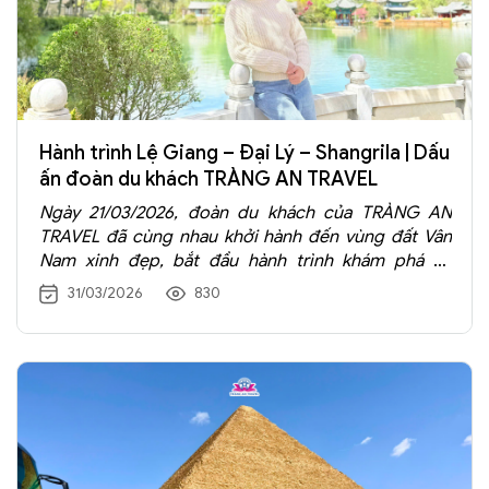
Hành trình Lệ Giang – Đại Lý – Shangrila | Dấu
ấn đoàn du khách TRÀNG AN TRAVEL
Ngày 21/03/2026, đoàn du khách của TRÀNG AN
TRAVEL đã cùng nhau khởi hành đến vùng đất Vân
Nam xinh đẹp, bắt đầu hành trình khám phá Lệ
Giang – Đại Lý – Shangrila, nơi được ví như miền cổ
31/03/2026
830
tích giữa đời thực.