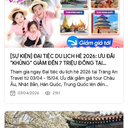
[SỰ KIỆN] ĐẠI TIỆC DU LỊCH HÈ 2026: ƯU ĐÃI
"KHỦNG" GIẢM ĐẾN 7 TRIỆU ĐỒNG TẠI
TRÀNG AN TRAVEL
Tham gia ngay Đại tiệc du lịch hè 2026 tại Tràng An
Travel từ 03/04 - 15/04. Ưu đãi giảm giá tour Châu
Âu, Nhật Bản, Hàn Quốc, Trung Quốc lên đến
7.000.000đ. Đăng ký ngay để nhận quà tặng hấp
03/04/2026
2151
dẫn!