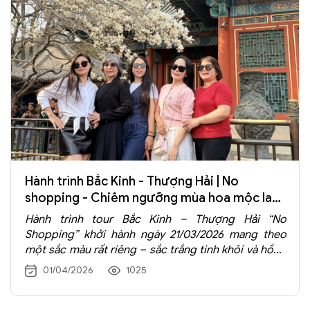
Hành trình Bắc Kinh - Thượng Hải | No
shopping - Chiêm ngưỡng mùa hoa mộc lan
tuyệt đẹp
Hành trình tour Bắc Kinh – Thượng Hải “No
Shopping” khởi hành ngày 21/03/2026 mang theo
một sắc màu rất riêng – sắc trắng tinh khôi và hồng
dịu dàng của mùa hoa mộc lan nở rộ. Ngay từ
01/04/2026
1025
những ngày đầu xuân, khi tiết trời còn vương chút
lạnh nhẹ, đoàn du khách Tràng An Travel đã cùng