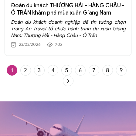
Đoàn du khách THƯỢNG HẢI - HÀNG CHÂU -
Ô TRẤN khám phá mùa xuân Giang Nam
Đoàn du khách doanh nghiệp đã tin tưởng chọn
Tràng An Travel tổ chức hành trình du xuân Giang
Nam: Thượng Hải - Hàng Châu - Ô Trấn
23/03/2026
702
1
2
3
4
5
6
7
8
9