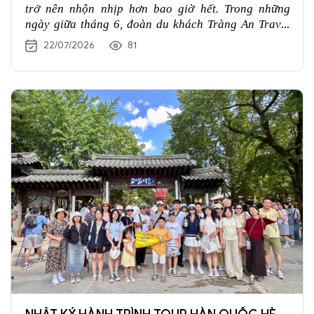
trở nên nhộn nhịp hơn bao giờ hết. Trong những
ngày giữa tháng 6, đoàn du khách Tràng An Travel
đã cùng nhau khởi hành đến xứ sở Chùa Vàng, bắt
22/07/2026
81
đầu hành trình khám phá Thái Lan với thật nhiều
niềm vui và những trải nghiệm đáng nhớ.