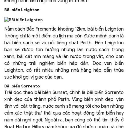
khung cảnh xinh đẹp của vùng Rottnest.
Bãi biển Leighton
Nằm cách Bắc Fremantle khoảng 12km, bãi biển Leighton
không chỉ là một điểm du lịch mà còn được mệnh danh là
bãi biển sạch sẽ và nổi tiếng nhất Perth. Đến Leighton
bạn sẽ được tận hưởng những làn nước sạch trong
xanh, bãi cát mịn màng và làn nước trong vắt, cho bạn
có những trải nghiệm biển hấp dẫn. Dọc ven biển
Leighton, có rất nhiều những nhà hàng hấp dẫn thừa
sức khơi gợi vị giác của bạn.
Bãi biển Sorrento
Trải dọc theo bãi biển Sunset, chính là bãi biển Sorrento
xinh đẹp của thành phố Perth. Vùng biển xinh đẹp, yên
tĩnh với cát trắng, nước xanh sẽ mang tới cho bạn những
cảm xúc thật thư thái qua các hoạt động tắm biển hay
nằm dài nghỉ ngơi. Ngoài ra, bạn cũng có thể tìm thấy ở
Boat Harbor Hillary nằm không xa đó những quán cà phê