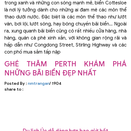
trong xanh và những con sóng mạnh mẽ, biển Cottesloe
là nơi lý tưởng dành cho những ai đam mê các môn thể
thao dưới nước. Đặc biệt là các môn thể thao như lướt
ván, bơi lội, lướt sóng, hay bóng chuyền bãi biển… Ngoài
ra, xung quanh bãi biển cũng có rất nhiều cửa hàng, nhà
hàng, quán cà phê xinh xắn, với không gian rộng rãi và
hấp dẫn như Congdong Street, Stirling Highway và các
con phố mua sắm tấp nập
GHÉ THĂM PERTH KHÁM PHÁ
NHỮNG BÃI BIỂN ĐẸP NHẤT
Posted By :
nmtrangan
/ 1904
share to :
Du lịch Úc dễ dàng hơn bao giờ hết