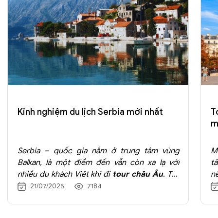
Kinh nghiệm du lịch Serbia mới nhất
T
m
Serbia – quốc gia nằm ở trung tâm vùng
M
Balkan, là một điểm đến vẫn còn xa lạ với
tấ
nhiều du khách Việt khi đi
tour châu Âu
. Tuy
n
nhiên, chính nét nguyên bản, hoang sơ và bầu
M
21/07/2025
7184
không khí Đông Âu đậm đặc khiến Serbia trở
đ
thành một trong những địa danh độc đáo và
c