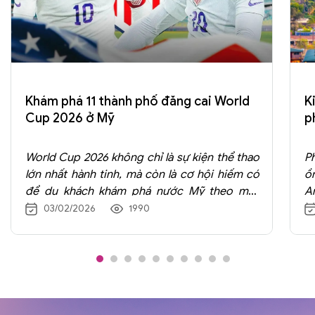
Khám phá 11 thành phố đăng cai World
K
Cup 2026 ở Mỹ
p
World Cup 2026 không chỉ là sự kiện thể thao
P
lớn nhất hành tinh, mà còn là cơ hội hiếm có
ồ
để du khách khám phá nước Mỹ theo một
A
cách hoàn toàn khác. Với quy mô mở rộng và
r
03/02/2026
1990
số lượng trận đấu lớn, Mỹ trở thành quốc gia
n
đăng cai nhiều thành phố nhất, trải dài từ bờ
S
Đông sang bờ Tây, từ đô thị hiện đại tới
đ
những trung tâm văn hóa lâu đời. Điều này
v
giúp trải nghiệm đi tour Mỹ xem World Cup
s
2026 thực sự đáng nhớ trong đời, nơi mỗi
P