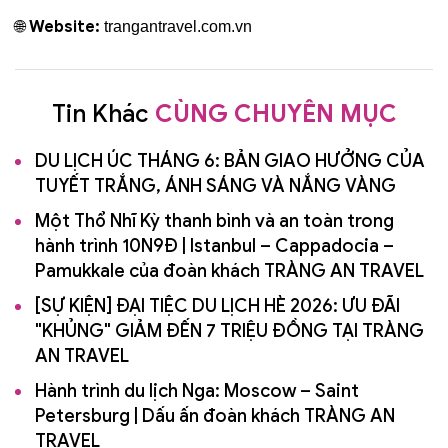
Website:
🌐
trangantravel.com.vn
Tin Khác
CÙNG CHUYÊN MỤC
DU LỊCH ÚC THÁNG 6: BẢN GIAO HƯỞNG CỦA
TUYẾT TRẮNG, ÁNH SÁNG VÀ NẮNG VÀNG
Một Thổ Nhĩ Kỳ thanh bình và an toàn trong
hành trình 10N9Đ | Istanbul – Cappadocia –
Pamukkale của đoàn khách TRÀNG AN TRAVEL
[SỰ KIỆN] ĐẠI TIỆC DU LỊCH HÈ 2026: ƯU ĐÃI
"KHỦNG" GIẢM ĐẾN 7 TRIỆU ĐỒNG TẠI TRÀNG
AN TRAVEL
Hành trình du lịch Nga: Moscow – Saint
Petersburg | Dấu ấn đoàn khách TRÀNG AN
TRAVEL