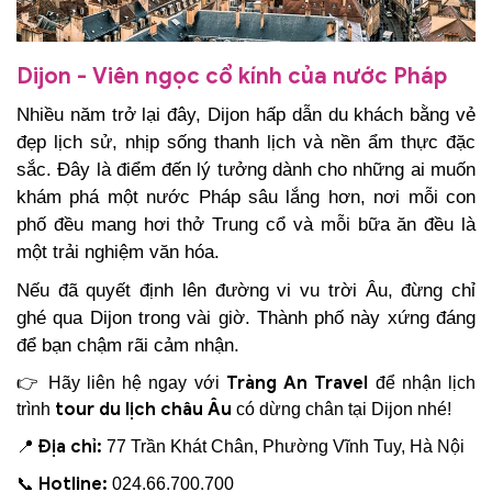
Dijon - Viên ngọc cổ kính của nước Pháp
Nhiều năm trở lại đây, Dijon hấp dẫn du khách bằng vẻ
đẹp lịch sử, nhịp sống thanh lịch và nền ẩm thực đặc
sắc. Đây là điểm đến lý tưởng dành cho những ai muốn
khám phá một nước Pháp sâu lắng hơn, nơi mỗi con
phố đều mang hơi thở Trung cổ và mỗi bữa ăn đều là
một trải nghiệm văn hóa.
Nếu đã quyết định lên đường vi vu trời Âu, đừng chỉ
ghé qua Dijon trong vài giờ. Thành phố này xứng đáng
để bạn chậm rãi cảm nhận.
Tràng An Travel
👉 Hãy liên hệ ngay với
để nhận lịch
tour du lịch châu Âu
trình
có dừng chân tại Dijon nhé!
Địa chỉ:
📍
77 Trần Khát Chân, Phường Vĩnh Tuy, Hà Nội
Hotline:
📞
024.66.700.700