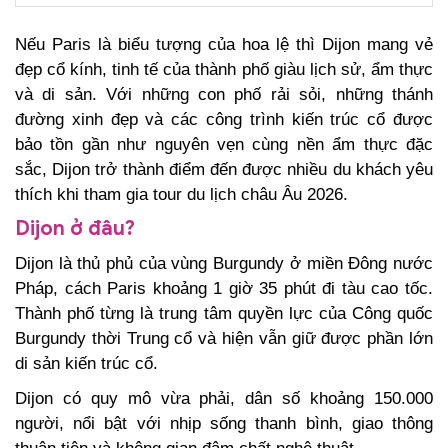
Nếu Paris là biểu tượng của hoa lệ thì Dijon mang vẻ
đẹp cổ kính, tinh tế của thành phố giàu lịch sử, ẩm thực
và di sản. Với những con phố rải sỏi, những thánh
đường xinh đẹp và các công trình kiến trúc cổ được
bảo tồn gần như nguyên vẹn cùng nền ẩm thực đặc
sắc, Dijon trở thành điểm đến được nhiều du khách yêu
thích khi tham gia tour du lịch châu Âu 2026
.
Dijon ở đâu?
Dijon là thủ phủ của vùng Burgundy ở miền Đông nước
Pháp, cách Paris khoảng
1 giờ 35 phút đi tàu cao tốc.
Thành phố từng là trung tâm quyền lực của Công quốc
Burgundy thời Trung cổ và hiện vẫn giữ được phần lớn
di sản kiến trúc cổ.
Dijon có quy mô vừa phải, dân số khoảng 150.000
người, nổi bật với nhịp sống thanh bình, giao thông
thuận tiện và không gian đậm chất nghệ thuật.