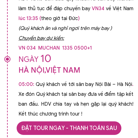
làm thủ tục để đáp chuyến bay
VN34
về Việt Nam
lúc 13:35 (
theo giờ tại Đức
)
(Quý khách ăn và nghỉ ngơi trên máy bay )
Chuyến bay dự kiến:
VN 034 MUCHAN 1335 0500+1
10
NGÀY
HÀ NỘI,VIỆT NAM
05:00:
Quý khách về tới sân bay Nội Bài – Hà Nội
.
Xe đón Quý khách tại sân bay đưa về điểm tập kết
ban đầu. HDV chia tay và hẹn gặp lại quý khách!
Kết thúc chương trình tour !
_HDV chia tay và hẹn gặp lại quý khách
ĐẶT TOUR NGAY - THANH TOÁN SAU
**************