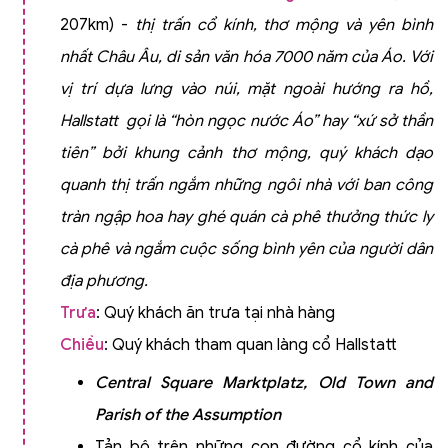
207km) -
thị trấn cổ kính, thơ mộng và yên bình
nhất Châu Âu, di sản văn hóa 7000 năm của Áo. Với
vị trí dựa lưng vào núi, mặt ngoài hướng ra hồ,
Hallstatt gọi là “hòn ngọc nước Áo” hay “xứ sở thần
tiên” bởi khung cảnh thơ mộng, quý khách dạo
quanh thị trấn ngắm những ngôi nhà với ban công
tràn ngập hoa hay ghé quán cà phê thưởng thức ly
cà phê và ngắm cuộc sống bình yên của người dân
địa phương.
Trưa
: Quý khách ăn trưa tại nhà hàng
Chiều
: Quý khách tham quan làng cổ Hallstatt
Central Square Marktplatz, Old Town and
Parish of the Assumption
Tản bộ trên những con đường cổ kính của