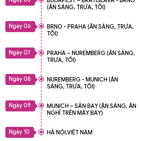
BUDAPEST – BRATISLAVA - BRNO
(ĂN SÁNG, TRƯA, TỐI)
Ngày 06
BRNO - PRAHA (ĂN SÁNG, TRƯA,
TỐI)
Ngày 07
PRAHA – NUREMBERG (ĂN SÁNG,
TRƯA, TỐI)
Ngày 08
NUREMBERG - MUNICH (ĂN
SÁNG, TRƯA, TỐI)
Ngày 09
MUNICH – SÂN BAY (ĂN SÁNG, ĂN
NGHỈ TRÊN MÁY BAY)
Ngày 10
HÀ NỘI,VIỆT NAM