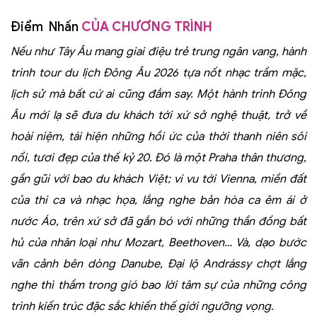
Điểm Nhấn
CỦA CHƯƠNG TRÌNH
Nếu như Tây Âu mang giai điệu trẻ trung ngân vang, hành
trình tour du lịch Đông Âu 2026 tựa nốt nhạc trầm mặc,
lịch sử mà bất cứ ai cũng đắm say. Một hành trình Đông
Âu mới lạ sẽ đưa du khách tới xứ sở nghệ thuật, trở về
hoài niệm, tái hiện những hồi ức của thời thanh niên sôi
nổi, tươi đẹp của thế kỷ 20. Đó là một Praha thân thương,
gần gũi với bao du khách Việt; vi vu tới Vienna, miền đất
của thi ca và nhạc họa, lắng nghe bản hòa ca êm ái ở
nước Áo, trên xứ sở đã gắn bó với những thần đồng bất
hủ của nhân loại như Mozart, Beethoven… Và, dạo bước
vãn cảnh bên dòng Danube, Đại lộ Andrássy chợt lắng
nghe thì thầm trong gió bao lời tâm sự của những công
trình kiến trúc đặc sắc khiến thế giới ngưỡng vọng.