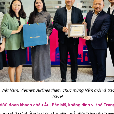
 Việt Nam, Vietnam Airlines thăm, chúc mừng Năm mới và trao
Travel
680 đoàn khách châu Âu, Bắc Mỹ, khẳng định vị thế Tràn
song nhờ sự phối hợp chặt chẽ, hiệu quả giữa Tràng An Travel