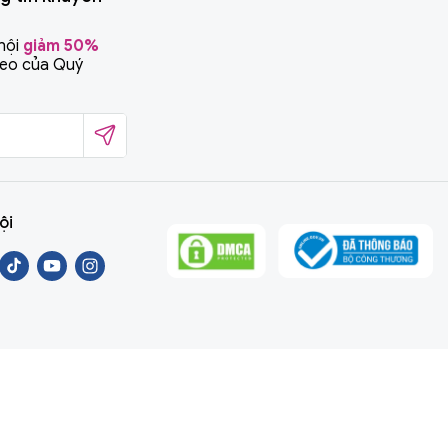
hội
giảm 50%
heo của Quý
ội