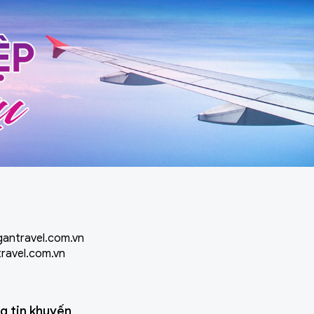
ới chi phí
u, Canberra
cao, cùng
ật bởi mức
 lượng đào
antravel.com.vn
ravel.com.vn
g tin khuyến