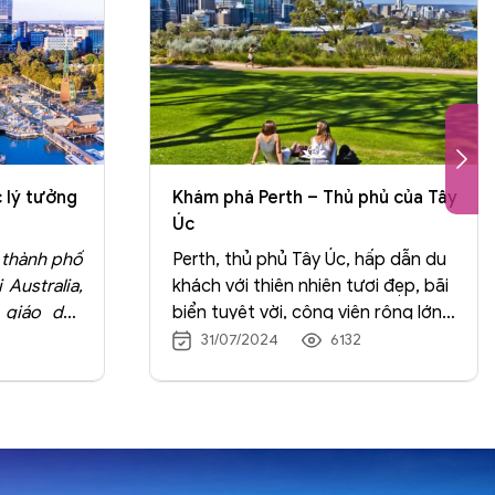
 lý tưởng
Khám phá Perth – Thủ phủ của Tây
Úc
g thành phố
Perth, thủ phủ Tây Úc, hấp dẫn du
 Australia,
khách với thiên nhiên tươi đẹp, bãi
 giáo dục
biển tuyệt vời, công viên rộng lớn
ng an toàn
và khí hậu dễ chịu. Đây là điểm đến
31/07/2024
6132
p rộng mở
lý tưởng cho những ai yêu thích
. Nội dung
khám phá.
ổi bật như
a văn hóa,
iáo dục và