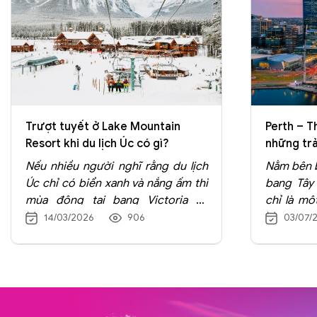
Trượt tuyết ở Lake Mountain
Perth – T
Resort khi du lịch Úc có gì?
những trả
lỡ
Nếu nhiều người nghĩ rằng du lịch
Nằm bên 
Úc chỉ có biển xanh và nắng ấm thì
bang Tây 
mùa đông tại bang Victoria sẽ
chỉ là mộ
mang đến một trải nghiệm hoàn
nhất của 
14/03/2026
906
03/07/
toàn khác: trượt tuyết trên những
gây ấn 
ngọn núi phủ trắng. Trong số các
khách bằ
khu trượt tuyết nổi tiếng của nước
nguyên sơ
Úc, Lake Mountain Alpine Resort là
Trung Hải
điểm đến rất được yêu thích nhờ vị
trải ngh