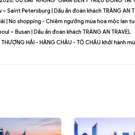
HÈ 2026: ƯU ĐÃI "KHỦNG" GIẢM ĐẾN 7 TRIỆU ĐỒNG TẠ
ow – Saint Petersburg | Dấu ấn đoàn khách TRÀNG AN 
 Hải | No shopping - Chiêm ngưỡng mùa hoa mộc lan t
 Seoul – Busan | Dấu ấn đoàn khách TRÀNG AN TRAVEL
- THƯỢNG HẢI - HÀNG CHÂU - TÔ CHÂU khởi hành mù