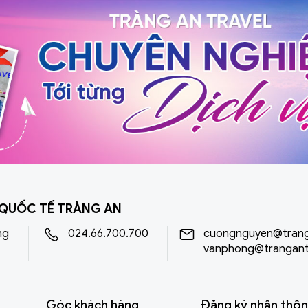
 đó, nơi đây được biết
nghệ thuật, Brisbane v
rãi với tên gọi "thành phố
hợp lý và khí hậu dễ chị
 – một biệt danh gắn liền
yên bình, học thuật 
sử và lòng hiếu khách của
Adelaide và Perth nổi b
 địa phương.
sống vừa phải và chất
tạo tốt.
 QUỐC TẾ TRÀNG AN
ng
024.66.700.700
cuongnguyen@trang
vanphong@trangant
Góc khách hàng
Đăng ký nhận thôn