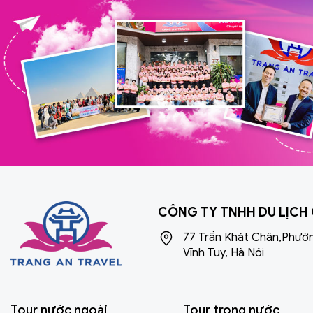
trí thuận tiện và cảnh quan tuyệt
đặc điểm
đẹp.
đến rộng 
ánh sáng"
với lịch 
người dân
CÔNG TY TNHH DU LỊCH
77 Trần Khát Chân,Phườ
Vĩnh Tuy, Hà Nội
Tour nước ngoài
Tour trong nước