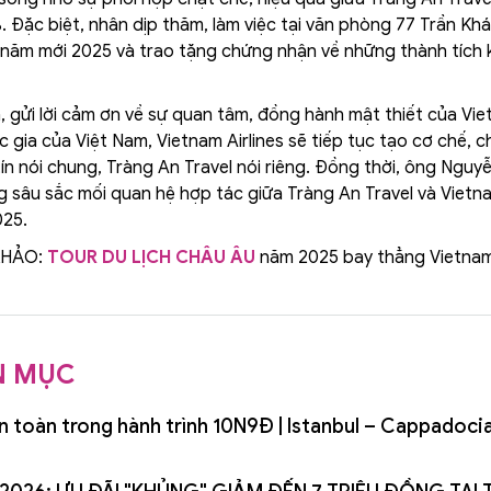
. Đặc biệt, nhân dịp thăm, làm việc tại văn phòng 77 Trần Khá
g năm mới 2025 và trao tặng chứng nhận về những thành tích 
ửi lời cảm ơn về sự quan tâm, đồng hành mật thiết của Viet
 gia của Việt Nam, Vietnam Airlines sẽ tiếp tục tạo cơ chế, c
tín nói chung, Tràng An Travel nói riêng. Đồng thời, ông Ng
ng sâu sắc mối quan hệ hợp tác giữa Tràng An Travel và Vietn
025.
KHẢO:
TOUR DU LỊCH CHÂU ÂU
năm 2025 bay thẳng Vietnam 
N MỤC
an toàn trong hành trình 10N9Đ | Istanbul – Cappadoc