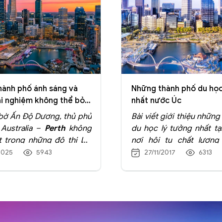
hành phố ánh sáng và
Những thành phố du học
i nghiệm không thể bỏ
nhất nước Úc
bờ Ấn Độ Dương, thủ phủ
Bài viết giới thiệu nhữn
Australia –
Perth
không
du học lý tưởng nhất tại
t trong những đô thị lớn
nơi hội tụ chất lượng
xứ sở chuột túi, mà còn
hàng đầu, môi trường số
2025
5943
27/11/2017
6313
tượng mạnh mẽ với du
và cơ hội nghề nghiệ
ng vẻ đẹp thiên nhiên
cho sinh viên quốc tế
, khí hậu ôn hòa kiểu Địa
phân tích các điểm đến n
 và hàng loạt hoạt động
Sydney năng động và đ
iệm độc đáo. Nhờ những
Melbourne – trung tâm g