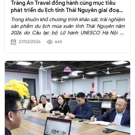
Tràng An Travel đồng hành cùng mục tiêu
phát triển du lịch tỉnh Thái Nguyên giai đoạn
mới
Trong khuôn khổ chương trình khảo sát, trải nghiệm
sản phẩm du lịch mùa xuân tỉnh Thái Nguyên năm
2026 do Câu lạc bộ Lữ hành UNESCO Hà Nội tổ
chức ngày 25 - 26/2/2026, Tràng An Travel đã tích
27/02/2026
665
cực tham gia, thể hiện vai trò đồng hành, kết nối và
thúc đẩy quảng bá điểm đến. Sự kiện không chỉ mở
ra cơ hội hợp tác giữa các doanh nghiệp lữ hành với
địa phương mà còn góp phần lan tỏa giá trị văn hóa
– lịch sử đặc sắc của vùng đất “Đệ nhất danh trà”.