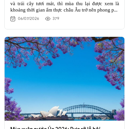
và trái cây tươi mát, thì mùa thu lại được xem là
khoảng thời gian ẩm thực châu Âu trở nên phong phú
nhất. Khi tiết trời dịu xuống, các khu chợ địa phương
06/07/2026
379
bắt đầu ngập tràn nấm rừng, bí ngô, hạt dẻ, nho chín
hay những nguyên liệu chỉ xuất hiện trong vài tháng
ngắn ngủi. Ở nhiều quốc gia châu Âu, mùa thu không
đơn thuần là sự thay đổi của thời tiết mà còn mở đầu
cho mùa thu hoạch. Từ những ngôi làng nhỏ ở Ý,
Pháp đến các thị trấn vùng Alps hay Trung Âu, người
dân đều háo hức chờ đợi những nguyên liệu ngon
nhất trong năm để đưa vào thực đơn. Nếu có dịp du
lịch châu Âu từ tháng 9 đến tháng 11, đừng quên
khám phá những
món ăn mùa thu châu Âu
dưới
đây để cảm nhận một góc rất khác của lục địa già.