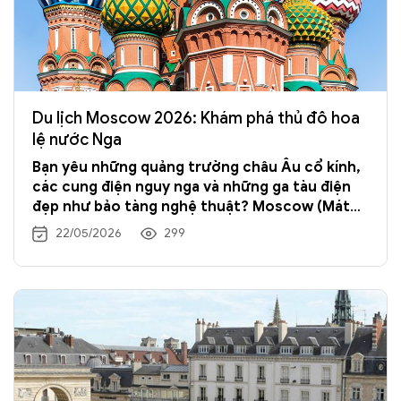
Du lịch Moscow 2026: Khám phá thủ đô hoa
lệ nước Nga
Bạn yêu những quảng trường châu Âu cổ kính,
các cung điện nguy nga và những ga tàu điện
đẹp như bảo tàng nghệ thuật? Moscow (Mát
xcơ va) chắc chắn là điểm đến không thể bỏ lỡ
22/05/2026
299
trong hành trình du lịch Nga 2026. Và mùa hè
chính là thời điểm đẹp nhất để bạn đến với
thành phố xinh đẹp này.