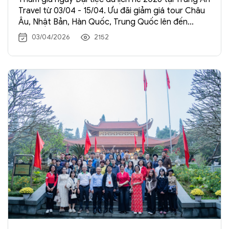
Travel từ 03/04 - 15/04. Ưu đãi giảm giá tour Châu
Âu, Nhật Bản, Hàn Quốc, Trung Quốc lên đến
7.000.000đ. Đăng ký ngay để nhận quà tặng hấp
03/04/2026
2152
dẫn!