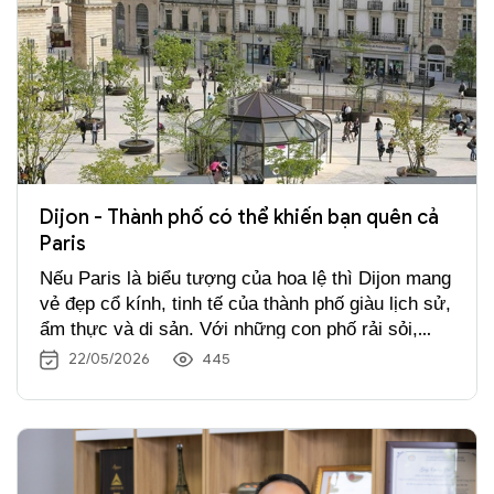
Dijon - Thành phố có thể khiến bạn quên cả
Paris
Nếu Paris là biểu tượng của hoa lệ thì Dijon mang
vẻ đẹp cổ kính, tinh tế của thành phố giàu lịch sử,
ẩm thực và di sản. Với những con phố rải sỏi,
những thánh đường xinh đẹp và các công trình
22/05/2026
445
kiến trúc cổ được bảo tồn gần như nguyên vẹn
cùng nền ẩm thực đặc sắc, Dijon trở thành điểm
đến được nhiều du khách yêu thích khi tham gia
tour du lịch châu Âu 2026
.