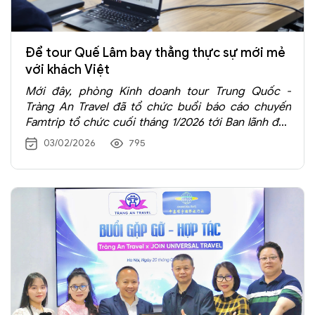
Để tour Quế Lâm bay thẳng thực sự mới mẻ
với khách Việt
Mới đây, phòng Kinh doanh tour Trung Quốc -
Tràng An Travel đã tổ chức buổi báo cáo chuyến
Famtrip tổ chức cuối tháng 1/2026 tới Ban lãnh đạo
doanh nghiệp về sản phẩm tour Quế Lâm - Dương
03/02/2026
795
Sóc đường bay, không visa, no shopping nhiều tiềm
năng trong năm 2026...