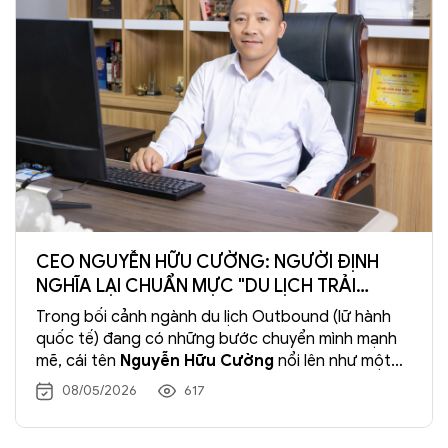
CEO NGUYỄN HỮU CƯỜNG: NGƯỜI ĐỊNH
NGHĨA LẠI CHUẨN MỰC "DU LỊCH TRẢI
NGHIỆM"
Trong bối cảnh ngành du lịch Outbound (lữ hành
quốc tế) đang có những bước chuyển mình mạnh
mẽ, cái tên
Nguyễn Hữu Cường
nổi lên như một
biểu tượng của sự đổi mới, quyết liệt và tận tâm.
08/05/2026
617
Với cương vị là "thuyền trưởng" của
Tràng An
Travel
, ông đã biến thương hiệu này thành một