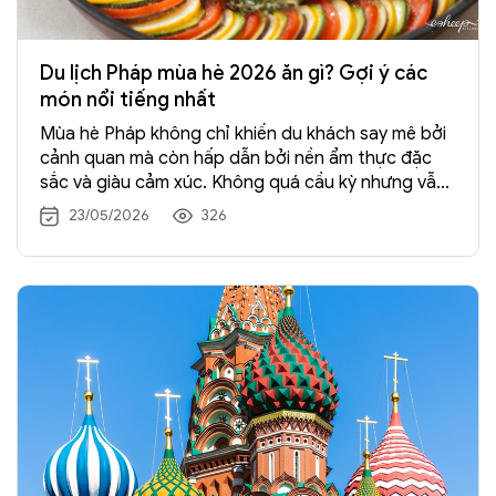
Du lịch Pháp mùa hè 2026 ăn gì? Gợi ý các
món nổi tiếng nhất
Mùa hè Pháp không chỉ khiến du khách say mê bởi
cảnh quan mà còn hấp dẫn bởi nền ẩm thực đặc
sắc và giàu cảm xúc. Không quá cầu kỳ nhưng vẫn
đầy nghệ thuật, các món ăn mùa hè của Pháp
23/05/2026
326
thường tập trung vào nguyên liệu tươi ngon,
hương vị thanh nhẹ tự nhiên và cách trình bày đẹp
mắt.