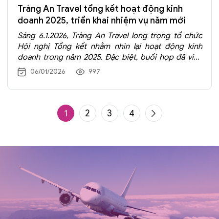
Tràng An Travel tổng kết hoạt động kinh
doanh 2025, triển khai nhiệm vụ năm mới
Sáng 6.1.2026, Tràng An Travel long trọng tổ chức
Hội nghị Tổng kết nhằm nhìn lại hoạt động kinh
doanh trong năm 2025. Đặc biệt, buổi họp đã vinh
danh những cá nhân, tập thể có thành tích xuất sắc,
06/01/2026
997
đề ra phương hướng, kế hoạch để đạt mục tiêu kinh
doanh năm 2026.
1
2
3
4