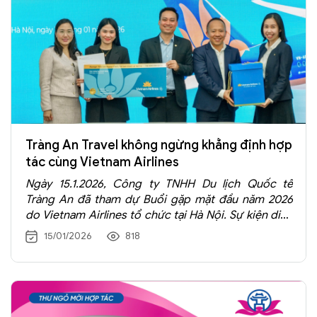
Tràng An Travel không ngừng khẳng định hợp
tác cùng Vietnam Airlines
Ngày 15.1.2026, Công ty TNHH Du lịch Quốc tế
Tràng An đã tham dự Buổi gặp mặt đầu năm 2026
do Vietnam Airlines tổ chức tại Hà Nội. Sự kiện diễn
ra trong không khí trang trọng, chuyên nghiệp với
15/01/2026
818
chủ đề “Vươn mình – Bứt phá”, đánh dấu bước khởi
đầu cho năm mới 2026 giữa hãng hàng không quốc
gia và các đối tác doanh nghiệp du lịch.