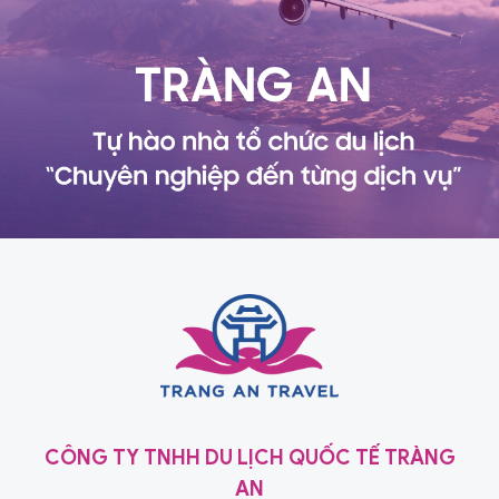
CÔNG TY TNHH DU LỊCH QUỐC TẾ TRÀNG
AN