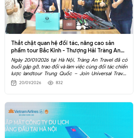
Thắt chặt quan hệ đối tác, nâng cao sản
phẩm tour Bắc Kinh - Thượng Hải Tràng An
Travel
Ngày 20/01/2026 tại Hà Nội, Tràng An Travel đã có
buổi gặp gỡ, trao đổi và làm việc cùng đối tác chiến
lược landtour Trung Quốc – Join Universal Travel,
tập trung vào tuyến điểm tour Bắc Kinh – Thượng
20/01/2026
832
Hải.