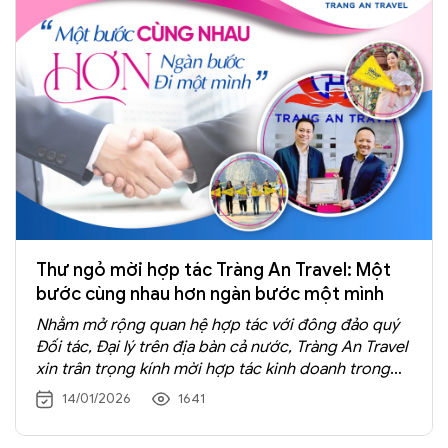
Thư ngỏ mời hợp tác Tràng An Travel: Một
bước cùng nhau hơn ngàn bước một mình
Nhằm mở rộng quan hệ hợp tác với đông đảo quý
Đối tác, Đại lý trên địa bàn cả nước, Tràng An Travel
xin trân trọng kính mời hợp tác kinh doanh trong
lĩnh vực du lịch - lữ hành trong năm 2026
14/01/2026
1641