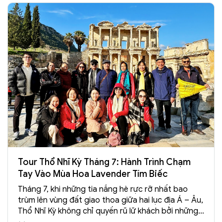
bảo chứng cho những chuyến đi không chỉ để
"đến", mà là để "cảm".
Tour Thổ Nhĩ Kỳ Tháng 7: Hành Trình Chạm
Tay Vào Mùa Hoa Lavender Tím Biếc
Tháng 7, khi những tia nắng hè rực rỡ nhất bao
trùm lên vùng đất giao thoa giữa hai lục địa Á – Âu,
Thổ Nhĩ Kỳ không chỉ quyến rũ lữ khách bởi những