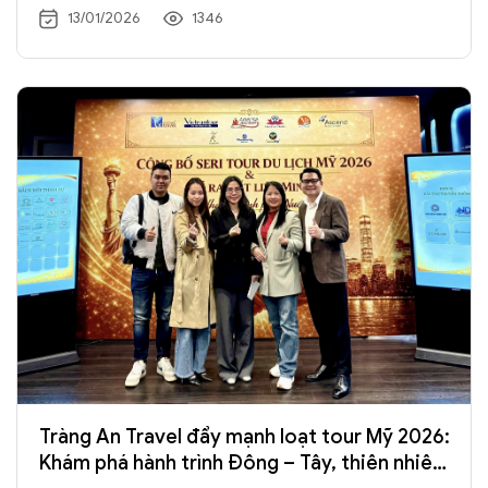
Nam của Turkish Airlines thăm và chào ra mắt nhân
13/01/2026
1346
dịp nhận nhiệm vụ công tác mới tại Việt Nam.
Tràng An Travel đẩy mạnh loạt tour Mỹ 2026:
Khám phá hành trình Đông – Tây, thiên nhiên