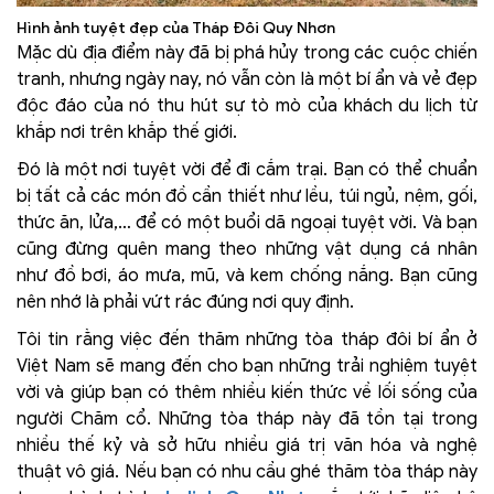
Hình ảnh tuyệt đẹp của Tháp Đôi Quy Nhơn
Mặc dù địa điểm này đã bị phá hủy trong các cuộc chiến
tranh, nhưng ngày nay, nó vẫn còn là một bí ẩn và vẻ đẹp
độc đáo của nó thu hút sự tò mò của khách du lịch từ
khắp nơi trên khắp thế giới.
Đó là một nơi tuyệt vời để đi cắm trại. Bạn có thể chuẩn
bị tất cả các món đồ cần thiết như lều, túi ngủ, nệm, gối,
thức ăn, lửa,… để có một buổi dã ngoại tuyệt vời. Và bạn
cũng đừng quên mang theo những vật dụng cá nhân
như đồ bơi, áo mưa, mũ, và kem chống nắng. Bạn cũng
nên nhớ là phải vứt rác đúng nơi quy định.
Tôi tin rằng việc đến thăm những tòa tháp đôi bí ẩn ở
Việt Nam sẽ mang đến cho bạn những trải nghiệm tuyệt
vời và giúp bạn có thêm nhiều kiến ​​thức về lối sống của
người Chăm cổ. Những tòa tháp này đã tồn tại trong
nhiều thế kỷ và sở hữu nhiều giá trị văn hóa và nghệ
thuật vô giá. Nếu bạn có nhu cầu ghé thăm tòa tháp này