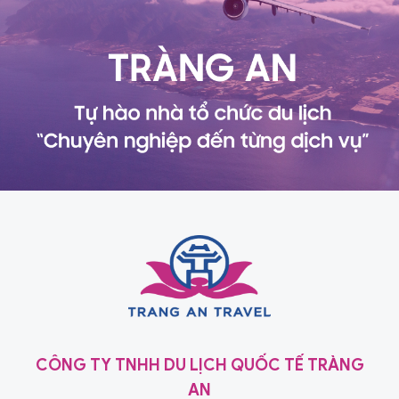
CÔNG TY TNHH DU LỊCH QUỐC TẾ TRÀNG
AN