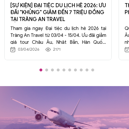
[SỰ KIỆN] ĐẠI TIỆC DU LỊCH HÈ 2026: ƯU
T
ĐÃI "KHỦNG" GIẢM ĐẾN 7 TRIỆU ĐỒNG
P
TẠI TRÀNG AN TRAVEL
Tham gia ngay Đại tiệc du lịch hè 2026 tại
Q
Tràng An Travel từ 03/04 - 15/04. Ưu đãi giảm
Â
giá tour Châu Âu, Nhật Bản, Hàn Quốc,
n
Trung Quốc lên đến 7.000.000đ. Đăng ký
ng
03/04/2026
2171
ngay để nhận quà tặng hấp dẫn!
K
để