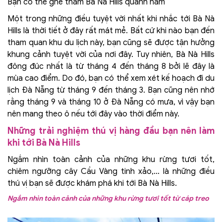
Bạn có thể ghé thăm Bà Nà Hills quanh năm
Một trong những điều tuyệt vời nhất khi nhắc tới Bà Nà
Hills là thời tiết ở đây rất mát mẻ. Bất cứ khi nào bạn đến
tham quan khu du lịch này, bạn cũng sẽ được tận hưởng
khung cảnh tuyệt vời của nơi đây. Tuy nhiên, Bà Nà Hills
đông đúc nhất là từ tháng 4 đến tháng 8 bởi lẽ đây là
mùa cao điểm. Do đó, bạn có thể xem xét kế hoạch đi du
lịch Đà Nẵng từ tháng 9 đến tháng 3. Bạn cũng nên nhớ
rằng tháng 9 và tháng 10 ở Đà Nẵng có mưa, vì vậy bạn
nên mang theo ô nếu tới đây vào thời điểm này.
Những trải nghiệm thú vị hàng đầu bạn nên làm
khi tới Bà Nà Hills
Ngắm nhìn toàn cảnh của những khu rừng tươi tốt,
chiêm ngưỡng cây Cầu Vàng tinh xảo,… là những điều
thú vị bạn sẽ được khám phá khi tới Bà Nà Hills.
Ngắm nhìn toàn cảnh của những khu rừng tươi tốt từ cáp treo