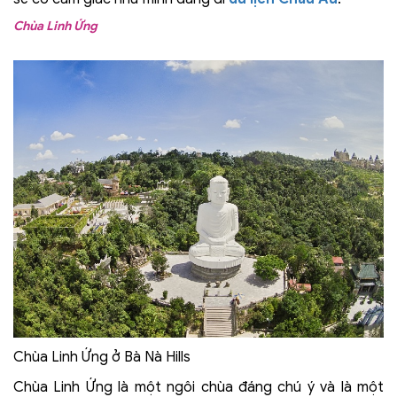
Chùa Linh Ứng
Chùa Linh Ứng ở Bà Nà Hills
Chùa Linh Ứng là một ngôi chùa đáng chú ý và là một