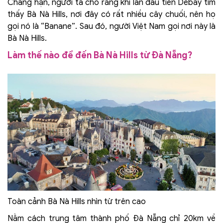
Chẳng hạn, người ta cho rằng khi lần đầu tiên Debay tìm
thấy Bà Nà Hills, nơi đây có rất nhiều cây chuối, nên họ
gọi nó là “Banane”. Sau đó, người Việt Nam gọi nơi này là
Bà Nà Hills.
Làm thế nào để đến Bà Nà Hills từ Đà Nẵng?
Toàn cảnh Bà Nà Hills nhìn từ trên cao
Nằm cách trung tâm thành phố Đà Nẵng chỉ 20km về