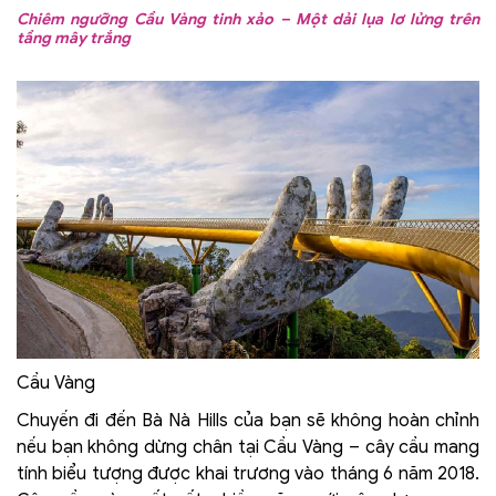
Chiêm ngưỡng Cầu Vàng tinh xảo – Một dải lụa lơ lửng trên
tầng mây trắng
Cầu Vàng
Chuyến đi đến Bà Nà Hills của bạn sẽ không hoàn chỉnh
nếu bạn không dừng chân tại Cầu Vàng – cây cầu mang
tính biểu tượng được khai trương vào tháng 6 năm 2018.