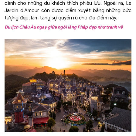
dành cho những du khách thích phiêu lưu. Ngoài ra, Le
Jardin d’Amour còn được điểm xuyết bằng những bức
tượng đẹp, làm tăng sự quyến rũ cho địa điểm này.
Du lịch Châu Âu ngay giữa ngôi làng Pháp đẹp như tranh vẽ