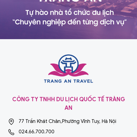
CÔNG TY TNHH DU LỊCH QUỐC TẾ TRÀNG
AN
77 Trần Khát Chân,Phường Vĩnh Tuy, Hà Nội
024.66.700.700