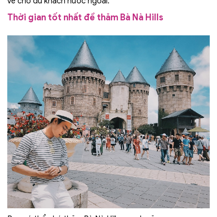
vé cho du khách nước ngoài.
Thời gian tốt nhất để thăm Bà Nà Hills