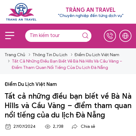
TRÀNG AN TRAVEL
"Chuyên nghiệp đến từng dịch vụ"
Trang Chủ
Thông Tin Du Lịch
Điểm Du Lịch Việt Nam
Tất Cả Những Điều Bạn Biết Về Bà Nà Hills Và Cầu Vàng –
Điểm Tham Quan Nổi Tiếng Của Du Lịch Đà Nẵng
Điểm Du Lịch Việt Nam
Tất cả những điều bạn biết về Bà Nà
Hills và Cầu Vàng – điểm tham quan
nổi tiếng của du lịch Đà Nẵng
27/07/2024
2,738
Chia sẻ