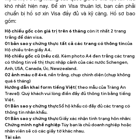
khó nhất hiện nay. Để xin Visa thuận lợi, bạn cần phải
chuẩn bị hồ sơ xin Visa đầy đủ và kỹ càng. Hồ sơ bao
gồm:
Hộ chiếu gốc còn giá trị trên 6 tháng
còn ít nhất 2 trang
trắng để dán visa.
01 bản sao y chứng thực tất cả các trang có thông tin
của
Hộ chiếu trên giấy A4.
Hộ chiếu gốc cũ (nếu có)
. Kèm photo A4 đen trắng các trang
có thông tin về thị thực nhập cảnh của các nước Schengen,
Anh, USA, Canada, Úc, Newzealand.
02 ảnh màu cỡ 4×6
, nền trắng, chụp chính diện (chụp không
quá 6 tháng)
Hướng dẫn khai form tiếng Việt
( theo mẫu của Tràng An
Travel): Quý khách vui lòng điền đầy đủ thông tin bằng tiếng
Việt.
01 Bản sao y chứng thực
Sổ hộ khẩu có đầy đủ các trang có
thông tin nhân khẩu.
01 Bản sao y chứng thực
Giấy xác nhận tình trạng hôn nhân:
Chứng minh nghề nghiệp
Tùy bạn là chủ doanh nghiệp hoặc
nhân viên sẽ có các giấy tờ khác nhau.
Tài sản