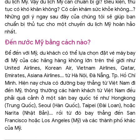
du lịch Mỹ. Vậy du lịch Mỹ cần chuẩn bị gì? Điều kiện, thủ
tục có khó khăn không? Có cần khám sức khỏe không…?
Những gợi ý ngay sau đây của chúng tôi sẽ giúp bạn
chuẩn bị thủ tục cho một chuyến du lịch Mỹ hoàn hảo
nhất.
Đến nước Mỹ bằng cách nào?
Để đến với Mỹ, du khách có thể lựa chọn đặt vé máy bay
đi Mỹ của các hãng hàng không lớn trên thế giới như
United Airlines, Korean Air, Vietnam Airlines, Qatar,
Emirates, Asiana Airlines… từ Hà Nội, Đà Nẵng, Tp. Hồ Chí
Minh. Hiện nay chưa có đường bay thẳng từ Việt Nam đi
đến Mỹ, thông thường các hành khách từ Việt Nam đều
phải quá cảnh ở một sân bay quốc tế như Hongkong
(Trung Quốc), Seoul (Hàn Quốc), Taipei (Đài Loan), hoặc
Narita (Nhật Bản)… rồi từ đó bay thẳng đến San
Francisco hoặc Los Angeles (Mỹ) và các thành phố khác
của Mỹ.