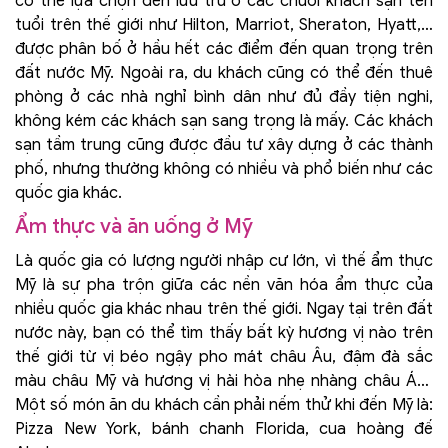
có thể lựa chọn đến lưu trú ở các chuỗi khách sạn tên
tuổi trên thế giới như Hilton, Marriot, Sheraton, Hyatt,…
được phân bố ở hầu hết các điểm đến quan trọng trên
đất nước Mỹ. Ngoài ra, du khách cũng có thể đến thuê
phòng ở các nhà nghỉ bình dân như đủ đầy tiện nghi,
không kém các khách sạn sang trọng là mấy. Các khách
sạn tầm trung cũng được đầu tư xây dựng ở các thành
phố, nhưng thường không có nhiều và phổ biến như các
quốc gia khác.
Ẩm thực và ăn uống ở Mỹ
Là quốc gia có lượng người nhập cư lớn, vì thế ẩm thực
Mỹ là sự pha trộn giữa các nền văn hóa ẩm thực của
nhiều quốc gia khác nhau trên thế giới. Ngay tại trên đất
nước này, bạn có thể tìm thấy bất kỳ hương vị nào trên
thế giới từ vị béo ngậy pho mát châu Âu, đậm đà sắc
màu châu Mỹ và hương vị hài hòa nhẹ nhàng châu Á…
Một số món ăn du khách cần phải nếm thử khi đến Mỹ là:
Pizza New York, bánh chanh Florida, cua hoàng đế