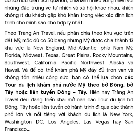
do sở hữu diện tích quá lớn, chia làm nhiều vùng miền với
những đặc trưng về tự nhiên và xã hội khác nhau, khiến
không ít du khách gặp khó khăn trong việc xác định lịch
trình cho mình sao cho hợp lý nhất.
Theo Tràng An Travel, nếu phân chia theo khu vực trên
đất Mỹ, mặc dù có 50 bang nhưng Mỹ được chia thành 13
khu vực là New England, Mid-Atlantic, phía Nam Mỹ,
Florida, Midwest, Texas, Great Plains, Rocky Mountains,
Southwest, California, Pacific Northwest, Alaska và
Hawaii. Và để có thể khám phá Mỹ đầy đủ trọn vẹn và
không tốn nhiều công sức, bạn có thể lựa chọn
các
Tour du lịch khám phá nước Mỹ theo bờ Đông, bờ
Tây hoặc liên tuyến Đông – Tây.
Hiện nay Tràng An
Travel đều đang triển khai mở bán các Tour du lịch bờ
Đông, Tây hoặc liên tuyến có hành trình đi qua các thành
phố lớn và nổi tiếng với khách du lịch là New York,
Washington DC, Los Angeles, Las Vegas hay San
Francisco…