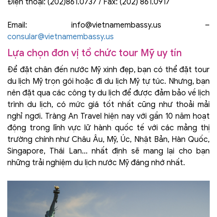
Điện thoại: (202)861.0737 / Fax: (202) 861.0917
Email: info@vietnamembassy.us –
consular@vietnamembassy.us
Lựa chọn đơn vị tổ chức tour Mỹ uy tín
Để đặt chân đến nước Mỹ xinh đẹp, bạn có thể đặt tour
du lịch Mỹ trọn gói hoặc đi du lịch Mỹ tự túc. Nhưng, bạn
nên đặt qua các công ty du lịch để được đảm bảo về lịch
trình du lịch, có mức giá tốt nhất cũng như thoải mải
nghỉ ngơi. Tràng An Travel hiện nay với gần 10 năm hoạt
động trong lĩnh vực lữ hành quốc tế với các mảng thị
trường chính như Châu Âu, Mỹ, Úc, Nhật Bản, Hàn Quốc,
Singapore, Thái Lan… nhất định sẽ mang lại cho bạn
những trải nghiệm du lịch nước Mỹ đáng nhớ nhất.