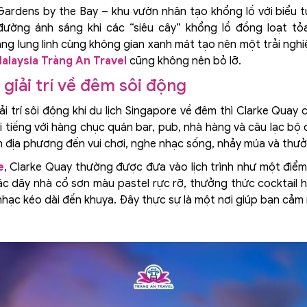
Gardens by the Bay – khu vườn nhân tạo khổng lồ với biểu 
đường ánh sáng khi các “siêu cây” khổng lồ đồng loạt tỏ
g lung linh cùng không gian xanh mát tạo nên một trải ngh
alaysia Tràng An Travel
cũng không nên bỏ lỡ.
giải trí về đêm sôi động
ải trí sôi động khi du lịch Singapore về đêm thì Clarke Quay 
tiếng với hàng chục quán bar, pub, nhà hàng và câu lạc bộ đ
n địa phương đến vui chơi, nghe nhạc sống, nhảy múa và thư
e
, Clarke Quay thường được đưa vào lịch trình như một điể
c dãy nhà cổ sơn màu pastel rực rỡ, thưởng thức cocktail h
nhạc kéo dài đến khuya. Đây thực sự là một nơi giúp bạn cả