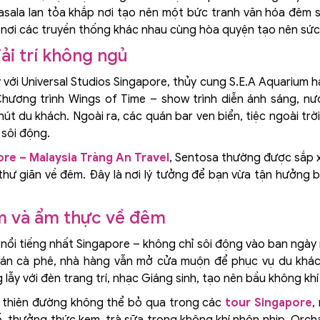
asala lan tỏa khắp nơi tạo nên một bức tranh văn hóa đêm 
nơi các truyền thống khác nhau cùng hòa quyện tạo nên sức 
iải trí không ngủ
với Universal Studios Singapore, thủy cung S.E.A Aquarium ha
Chương trình Wings of Time – show trình diễn ánh sáng, nướ
út du khách. Ngoài ra, các quán bar ven biển, tiệc ngoài trờ
 sôi động.
ore – Malaysia Tràng An Travel
, Sentosa thường được sắp 
hư giãn về đêm. Đây là nơi lý tưởng để bạn vừa tận hưởng bi
m và ẩm thực về đêm
i tiếng nhất Singapore – không chỉ sôi động vào ban ngày 
án cà phê, nhà hàng vẫn mở cửa muộn để phục vụ du khách
ẫy với đèn trang trí, nhạc Giáng sinh, tạo nên bầu không khí
à thiên đường không thể bỏ qua trong các
tour Singapore
,
, thưởng thức kem, trà sữa trong không khí nhộn nhịp. Orch