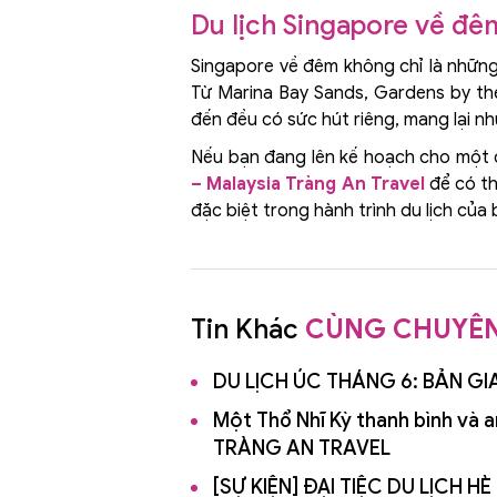
Du lịch Singapore về đê
Singapore về đêm không chỉ là những 
Từ Marina Bay Sands, Gardens by the
đến đều có sức hút riêng, mang lại 
Nếu bạn đang lên kế hoạch cho một c
– Malaysia Tràng An Travel
để có th
đặc biệt trong hành trình du lịch của
Tin Khác
CÙNG CHUYÊ
DU LỊCH ÚC THÁNG 6: BẢN 
Một Thổ Nhĩ Kỳ thanh bình và 
TRÀNG AN TRAVEL
[SỰ KIỆN] ĐẠI TIỆC DU LỊCH 