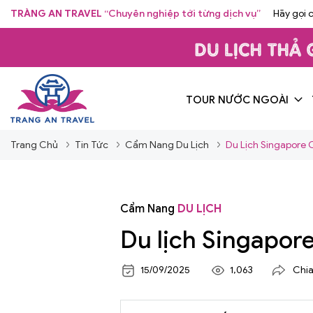
TRÀNG AN TRAVEL
“Chuyên nghiệp tới từng dịch vụ”
Hãy gọi 
TOUR NƯỚC NGOÀI
Trang Chủ
Tin Tức
Cẩm Nang Du Lịch
Du Lịch Singapore
Cẩm Nang
DU LỊCH
Du lịch Singapor
15/09/2025
1,063
Chia