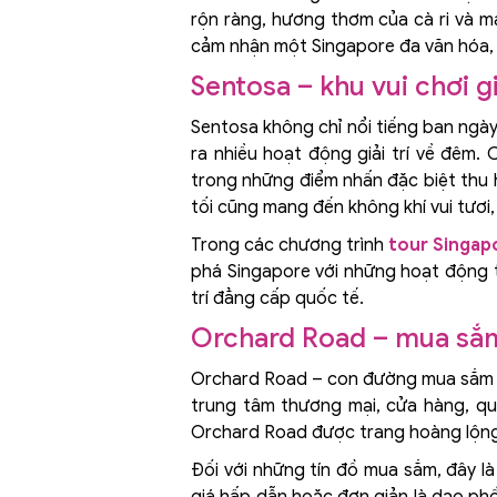
rộn ràng, hương thơm của cà ri và m
cảm nhận một Singapore đa văn hóa, 
Sentosa – khu vui chơi g
Sentosa không chỉ nổi tiếng ban ngày 
ra nhiều hoạt động giải trí về đêm. 
trong những điểm nhấn đặc biệt thu h
tối cũng mang đến không khí vui tươi,
Trong các chương trình
tour Singap
phá Singapore với những hoạt động t
trí đẳng cấp quốc tế.
Orchard Road – mua sắ
Orchard Road – con đường mua sắm nổ
trung tâm thương mại, cửa hàng, qu
Orchard Road được trang hoàng lộng l
Đối với những tín đồ mua sắm, đây l
giá hấp dẫn hoặc đơn giản là dạo phố