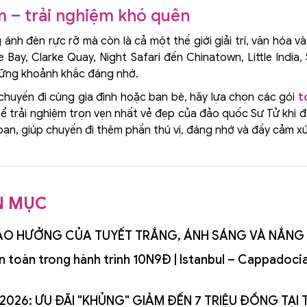
m – trải nghiệm khó quên
ánh đèn rực rỡ mà còn là cả một thế giới giải trí, văn hóa
 Bay, Clarke Quay, Night Safari đến Chinatown, Little India
những khoảnh khắc đáng nhớ.
huyến đi cùng gia đình hoặc bạn bè, hãy lựa chọn các gói
t
ể trải nghiệm trọn vẹn nhất vẻ đẹp của đảo quốc Sư Tử khi 
 bạn, giúp chuyến đi thêm phần thú vị, đáng nhớ và đầy cảm x
N MỤC
GIAO HƯỞNG CỦA TUYẾT TRẮNG, ÁNH SÁNG VÀ NẮNG
an toàn trong hành trình 10N9Đ | Istanbul – Cappadoc
HÈ 2026: ƯU ĐÃI "KHỦNG" GIẢM ĐẾN 7 TRIỆU ĐỒNG TẠ