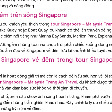
trung và năng động.
đêm trên sông Singapore
 du khách yêu thích trong
tour Singapore – Malaysia Trà
rke Quay hoặc Boat Quay, du khách có thể lên thuyền để ngắ
c điểm nổi tiếng như Marina Bay Sands, Merlion Park, Esplana
rượi, ngắm những tòa nhà chọc trời phản chiếu xuống dòng nư
c ảnh đẹp về Singapore về đêm, lưu lại khoảnh khắc tuyệt vời
 Singapore về đêm trong tour Singap
là hoạt động giải trí mà còn là cách để hiểu sâu hơn về lối 
r Singapore – Malaysia Tràng An Travel
, du khách được thi
à vẫn đảm bảo sức khỏe và thời gian di chuyển.
 phố, xem các show ánh sáng hoành tráng, khám phá vườn t
đến những trải nghiệm khác nhau. Đây chính là lý do nhiều 
 những kỷ niệm về đêm.