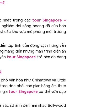
ệm?
ắc nhất trong các
tour Singapore –
ải nghiệm đời sống hoang dã của hơn
 phá các khu vực mô phỏng môi trường
 đến tập tính của động vật nhưng vẫn
ũng mang đến những màn trình diễn ấn
uyến
tour Singapore
trở nên đa dạng
u
 phố văn hóa như Chinatown và Little
ỏ treo dọc phố, các gian hàng ẩm thực
m gia
tour Singapore
có thể vừa dạo
nhà sặc sỡ ánh đèn, âm nhạc Bollywood