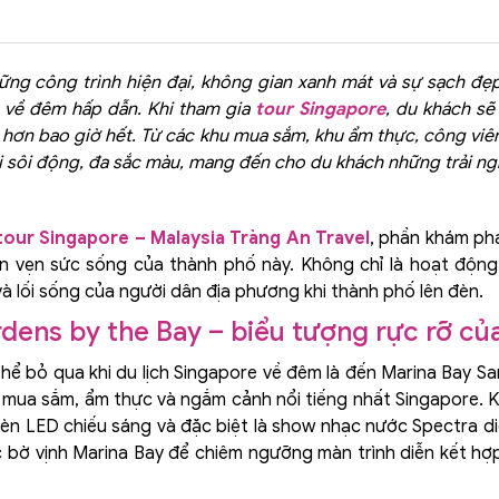
hững công trình hiện đại, không gian xanh mát và sự sạch đẹ
 về đêm hấp dẫn. Khi tham gia
tour Singapore
, du khách sẽ 
ỡ hơn bao giờ hết. Từ các khu mua sắm, khu ẩm thực, công viên
iới sôi động, đa sắc màu, mang đến cho du khách những trải n
tour Singapore – Malaysia Tràng An Travel
, phần khám ph
n vẹn sức sống của thành phố này. Không chỉ là hoạt độn
và lối sống của người dân địa phương khi thành phố lên đèn.
dens by the Bay – biểu tượng rực rỡ c
hể bỏ qua khi du lịch Singapore về đêm là đến Marina Bay Sa
rí, mua sắm, ẩm thực và ngắm cảnh nổi tiếng nhất Singapore.
đèn LED chiếu sáng và đặc biệt là show nhạc nước Spectra di
bờ vịnh Marina Bay để chiêm ngưỡng màn trình diễn kết hợ