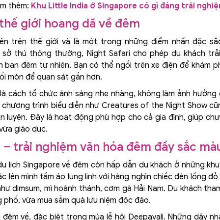
m thêm:
Khu Little India ở Singapore có gì đáng trải nghi
 thế giới hoang dã về đêm
iên trên thế giới và là một trong những điểm nhấn đặc s
i sở thú thông thường, Night Safari cho phép du khách tr
h ban đêm tự nhiên. Bạn có thể ngồi trên xe điện để khám
lối mòn để quan sát gần hơn.
h là cách tổ chức ánh sáng nhẹ nhàng, không làm ảnh hưởng
ác chương trình biểu diễn như Creatures of the Night Show c
n luyện. Đây là hoạt động phù hợp cho cả gia đình, giúp ch
 vừa giáo dục.
ia – trải nghiệm văn hóa đêm đầy sắc mà
, du lịch Singapore về đêm còn hấp dẫn du khách ở những khu
c lên mình tấm áo lung linh với hàng nghìn chiếc đèn lồng đ
hư dimsum, mì hoành thánh, cơm gà Hải Nam. Du khách tha
 phố, vừa mua sắm quà lưu niệm độc đáo.
 khi đêm về, đặc biệt trong mùa lễ hội Deepavali. Những dãy 