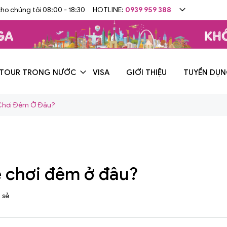
cho chúng tôi 08:00 - 18:30
HOTLINE:
0939 959 388
TOUR TRONG NƯỚC
VISA
GIỚI THIỆU
TUYỂN DỤ
 Chơi Đêm Ở Đâu?
e chơi đêm ở đâu?
 sẻ