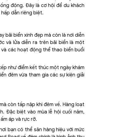
sống động. Đây là cơ hội để du khách
hấp dẫn riêng biệt.
y bãi biển xinh đẹp mà còn là nơi diễn
c và lửa diễn ra trên bãi biển là một
i và các hoạt động thể thao biển buổi
xếp như điểm kết thúc một ngày khám
ển đêm vừa tham gia các sự kiện giải
mà còn tấp nập khi đêm về. Hàng loạt
. Đặc biệt vào mùa lễ hội cuối năm,
 ấm áp và rực rỡ.
 nơi bạn có thể săn hàng hiệu với mức
ard Road về đêm chính là hình ảnh thu