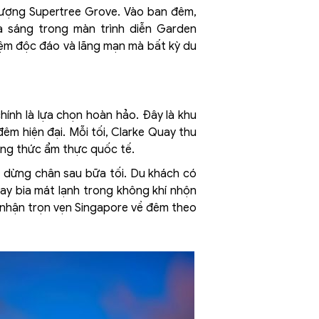
tượng Supertree Grove. Vào ban đêm,
a sáng trong màn trình diễn Garden
iệm độc đáo và lãng mạn mà bất kỳ du
chính là lựa chọn hoàn hảo. Đây là khu
êm hiện đại. Mỗi tối, Clarke Quay thu
ởng thức ẩm thực quốc tế.
m dừng chân sau bữa tối. Du khách có
ay bia mát lạnh trong không khí nhộn
m nhận trọn vẹn Singapore về đêm theo