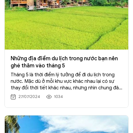
Những địa điểm du lịch trong nước bạn nên
ghé thăm vào tháng 5
Tháng 5 là thời điểm lý tưởng để đi du lịch trong
nước. Mặc dù ở mỗi khu vực khác nhau lại có sự
thay đổi thời tiết khác nhau, nhưng nhìn chung đây
là khoảng thời gian đáng để đi du lịch. Hãy cùng
27/07/2024
1034
chúng tôi khám phá những địa điểm
du lịch trong
nước
đẹp nhất bạn nên ghé thăm vào tháng 5 này
nhé.