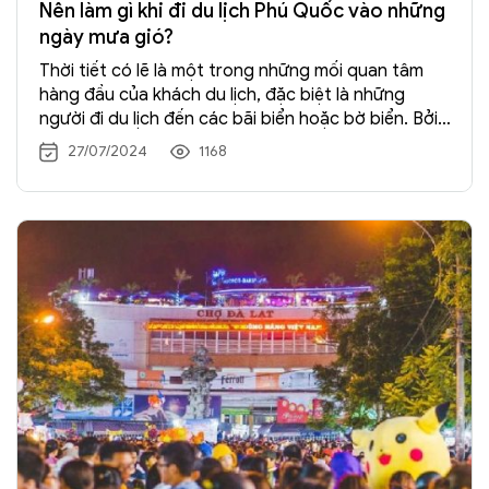
Nên làm gì khi đi du lịch Phú Quốc vào những
ngày mưa gió?
Thời tiết có lẽ là một trong những mối quan tâm
hàng đầu của khách du lịch, đặc biệt là những
người đi du lịch đến các bãi biển hoặc bờ biển. Bởi
lẽ điều này có thể làm ảnh hưởng rất nhiều đến
27/07/2024
1168
hành trình du lịch của bạn. Đến với
đảo ngọc Phú
Quốc
, bạn không thể mong đợi thời tiết sẽ đẹp và
lý tưởng mọi lúc. Lý do là bởi đảo Phú Quốc có hai
mùa, đó là mùa nắng và mùa mưa.