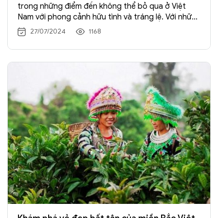
trong những điểm đến không thể bỏ qua ở Việt
Nam với phong cảnh hữu tình và tráng lệ. Với những
ai đang có kế hoạch khám phá địa điểm nổi bật này,
27/07/2024
1168
chúng tôi sẽ chia sẻ với các bạn tất cả thông tin về
xứ sở thần tiên nhỏ bé này.