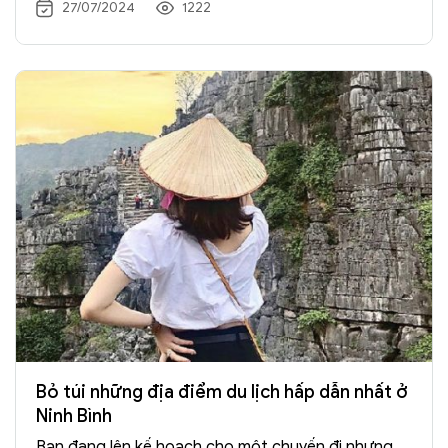
Fansipan – đỉnh núi cao nhất Đông Dương.
27/07/2024
1222
Bỏ túi những địa điểm du lịch hấp dẫn nhất ở
Ninh Bình
Bạn đang lên kế hoạch cho một chuyến đi nhưng