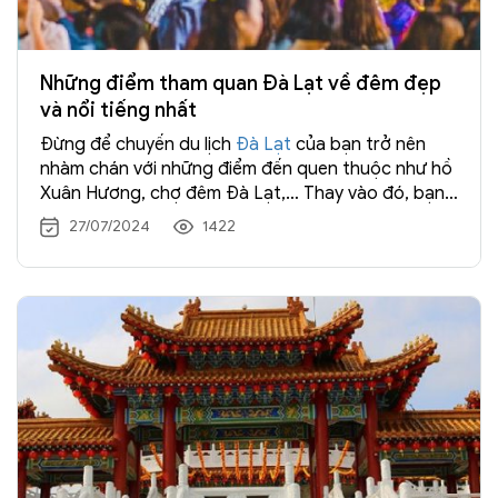
Những điểm tham quan Đà Lạt về đêm đẹp
và nổi tiếng nhất
Đừng để chuyến du lịch
Đà Lạt
của bạn trở nên
nhàm chán với những điểm đến quen thuộc như hồ
Xuân Hương, chợ đêm Đà Lạt,… Thay vào đó, bạn
nên khám phá những địa danh mà chúng tôi chia sẻ
27/07/2024
1422
dưới đây.