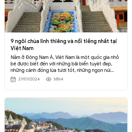
9 ngôi chùa linh thiêng và nổi tiếng nhất tại
Việt Nam
Nằm ở Đông Nam Á, Việt Nam là một quốc gia nhỏ
bé được biết đến với những bãi biển tuyệt đẹp,
những cánh đồng lúa tươi tốt, những ngọn núi
trong rừng và những thung lũng đẹp như tranh vẽ.
27/07/2024
5854
Bên cạnh đó, Việt Nam cũng là nơi có rất nhiều ngôi
chùa và ngôi đền, nơi du khách có thể ngắm nhìn
những vẻ đẹp của những công trình kiến ​​trúc được
bảo tồn tốt, khám phá lịch sử phong phú cũng như
di sản văn hóa của Việt Nam. Từ các tu viện Phật
giáo đến các đền thờ đạo Hindu, những ngôi chùa
mê hoặc này là địa điểm không thể bỏ qua khi đi du
lịch Việt Nam vì đây là một trong những địa điểm