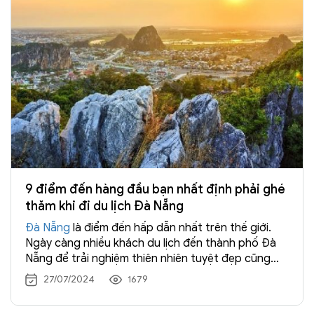
9 điểm đến hàng đầu bạn nhất định phải ghé
thăm khi đi du lịch Đà Nẵng
Đà Nẵng
là điểm đến hấp dẫn nhất trên thế giới.
Ngày càng nhiều khách du lịch đến thành phố Đà
Nẵng để trải nghiệm thiên nhiên tuyệt đẹp cũng
như văn hóa độc đáo cùng cảnh quan ấn tượng.
27/07/2024
1679
Nếu cơ cơ hội đi
du lịch Đà Nẵng
, bạn không nên bỏ
lỡ 9 địa điểm này nhé.