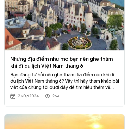
hàng đầu nên ghé thăm ở Việt Nam. Dưới đây là
danh sách
9 ngôi chùa linh thiêng nhất ở Việt
Nam
bạn nên ghé thăm.
Những địa điểm như mơ bạn nên ghé thăm
khi đi du lịch Việt Nam tháng 6
Bạn đang tự hỏi nên ghé thăm địa điểm nào khi đi
du lịch Việt Nam tháng 6? Vậy thì hãy tham khảo bài
viết của chúng tôi dưới đây để tìm hiểu thêm về
những nơi bạn nên đến, và những gì bạn nên làm khi
27/07/2024
964
đi
du lịch Việt Nam tháng 6
nhé.