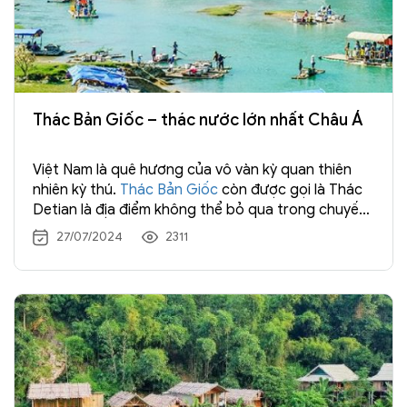
Thác Bản Giốc – thác nước lớn nhất Châu Á
Việt Nam là quê hương của vô vàn kỳ quan thiên
nhiên kỳ thú.
Thác Bản Giốc
còn được gọi là Thác
Detian là địa điểm không thể bỏ qua trong chuyến
du lịch Việt Nam của tất cả mọi người.
27/07/2024
2311