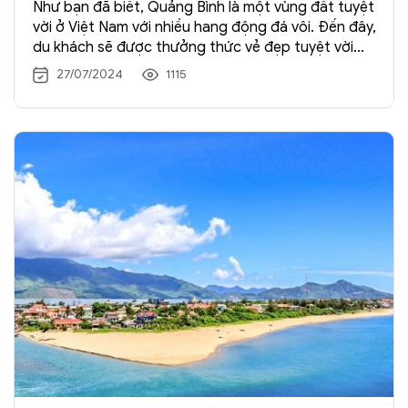
Như bạn đã biết, Quảng Bình là một vùng đất tuyệt
vời ở Việt Nam với nhiều hang động đá vôi. Đến đây,
du khách sẽ được thưởng thức vẻ đẹp tuyệt vời
của vùng đất này. Trong bài viết dưới đây, chúng
27/07/2024
1115
tôi sẽ đưa bạn ghé thăm một số điểm đến tốt nhất
và một vài điều cần làm khi đi
du lịch Quảng Bình
.