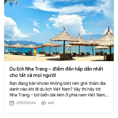
Du lịch Nha Trang – điểm đến hấp dẫn nhất
cho tất cả mọi người
Bạn đang băn khoăn không biết nên ghé thăm địa
danh nào khi đi du lịch Việt Nam? Vậy thì hãy tới
Nha Trang – bờ biển dài 6km ở phía nam Việt Nam,
nơi có những bãi biển cát trắng và làn nước trong
27/07/2024
663
vắt. Hãy cùng
Tràng An Travel
khám phá
du lịch
Nha Trang
với bài viết dưới đây nhé.