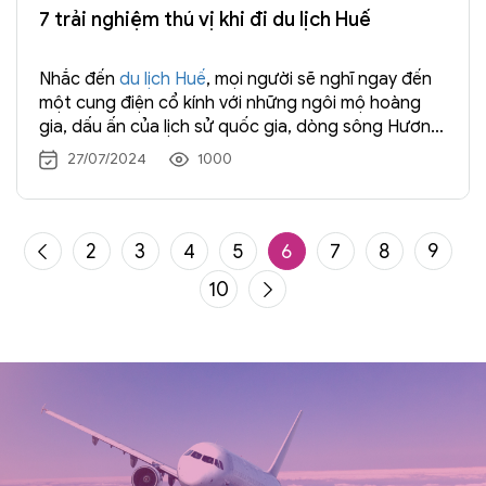
7 trải nghiệm thú vị khi đi du lịch Huế
Nhắc đến
du lịch Huế
, mọi người sẽ nghĩ ngay đến
một cung điện cổ kính với những ngôi mộ hoàng
gia, dấu ấn của lịch sử quốc gia, dòng sông Hương
dễ chịu và thơ mộng cũng như bầu không khí trong
27/07/2024
1000
lành.
2
3
4
5
6
7
8
9
10