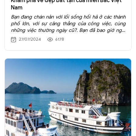
Khám phá vẻ đẹp bất tận của miền Bắc Việt
Nam
Bạn đang chán nản với lối sống hối hả ở các thành
phố lớn, với sự căng thẳng của công việc, cùng
những việc thường ngày cũ?. Bạn đã bao giờ nghĩ
về một chuyến
du lịch Việt Nam
tới miền Bắc bí ẩn
27/07/2024
6178
để có được trải nghiệm hoàn toàn mới và đáng
nhớ?
Miền Bắc Việt Nam
là một trong những điểm
đến thú vị cho chuyến phiêu lưu ở nước ta.