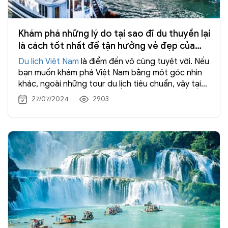
Khám phá những lý do tại sao đi du thuyền lại
là cách tốt nhất để tận hưởng vẻ đẹp của
Việt Nam
Du lịch Việt Nam
là điểm đến vô cùng tuyệt vời. Nếu
bạn muốn khám phá Việt Nam bằng một góc nhìn
khác, ngoài những tour du lịch tiêu chuẩn, vậy tại
sao không thử trải nghiệm những hành trình du lịch
27/07/2024
2903
Việt Nam trên
du thuyền
? Chắc chắn trải nghiệm
độc đáo và vô cùng lãng mạn này sẽ khiến bạn
không thể nào quên được. Trong bài viết
này,
Tràng An Travel
sẽ chia sẻ 7 lý do tại sao đi du
thuyền lại là cách tốt nhất để tận hưởng vẻ đẹp
của đất nước Việt Nam.