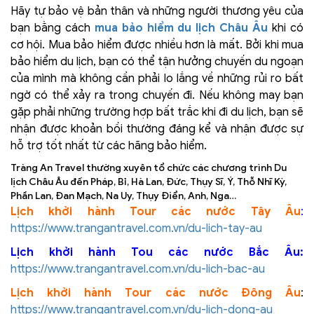
Hãy tự bảo vệ bản thân và những người thương yêu của
bạn bằng cách
mua bảo hiểm du lịch Châu Âu
khi có
cơ hội. Mua bảo hiểm được nhiều hơn là mất. Bởi khi mua
bảo hiểm du lịch, bạn có thể tận hưởng chuyến du ngoạn
của mình mà không cần phải lo lắng về những rủi ro bất
ngờ có thể xảy ra trong chuyến đi. Nếu không may bạn
gặp phải những trường hợp bất trắc khi đi du lịch, bạn sẽ
nhận được khoản bồi thường đáng kể và nhận được sự
hỗ trợ tốt nhất từ các hãng bảo hiểm.
Tràng An Travel thường xuyên tổ chức các chương trình Du
lịch Châu Âu đến Pháp, Bỉ, Hà Lan, Đức, Thụy Sĩ, Ý, Thỗ Nhĩ Kỳ,
Phần Lan, Đan Mạch, Na Uy, Thụy Điển, Anh, Nga…
Lịch khởi hành Tour các nước Tây Âu
:
https://www.trangantravel.com.vn/du-lich-tay-au
Lịch khởi hành Tou các nước Bắc Âu:
https://www.trangantravel.com.vn/du-lich-bac-au
Lịch khởi hành Tour các nước Đông Âu
:
https://www.trangantravel.com.vn/du-lich-dong-au