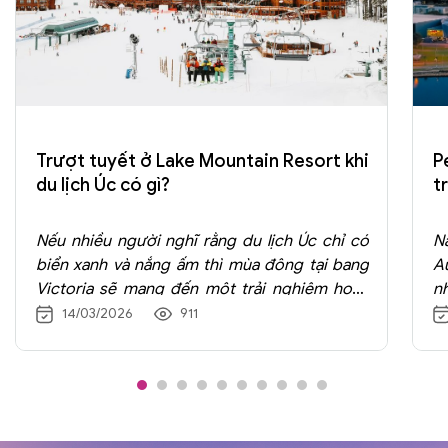
Trượt tuyết ở Lake Mountain Resort khi
P
du lịch Úc có gì?
t
Nếu nhiều người nghĩ rằng du lịch Úc chỉ có
N
biển xanh và nắng ấm thì mùa đông tại bang
A
Victoria sẽ mang đến một trải nghiệm hoàn
nh
toàn khác: trượt tuyết trên những ngọn núi
c
14/03/2026
911
phủ trắng. Trong số các khu trượt tuyết nổi
b
tiếng của nước Úc, Lake Mountain Alpine
ô
Resort là điểm đến rất được yêu thích nhờ vị
đ
trí thuận tiện và cảnh quan tuyệt đẹp.
đ
t