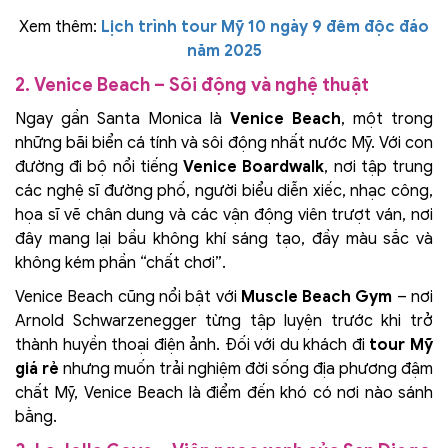
Xem thêm:
Lịch trình tour Mỹ 10 ngày 9 đêm độc đáo
năm 2025
2. Venice Beach – Sôi động và nghệ thuật
Ngay gần Santa Monica là
Venice Beach
, một trong
những bãi biển cá tính và sôi động nhất nước Mỹ. Với con
đường đi bộ nổi tiếng
Venice Boardwalk
, nơi tập trung
các nghệ sĩ đường phố, người biểu diễn xiếc, nhạc công,
họa sĩ vẽ chân dung và các vận động viên trượt ván, nơi
đây mang lại bầu không khí sáng tạo, đầy màu sắc và
không kém phần “chất chơi”.
Venice Beach cũng nổi bật với
Muscle Beach Gym
– nơi
Arnold Schwarzenegger từng tập luyện trước khi trở
thành huyền thoại điện ảnh. Đối với du khách đi
tour Mỹ
giá rẻ
nhưng muốn trải nghiệm đời sống địa phương đậm
chất Mỹ, Venice Beach là điểm đến khó có nơi nào sánh
bằng.