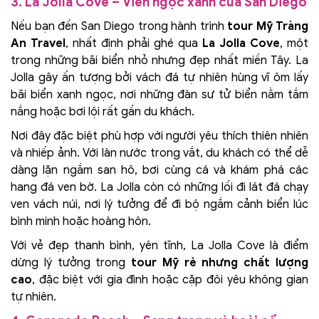
3. La Jolla Cove – Viên ngọc xanh của San Diego
Nếu bạn đến San Diego trong hành trình
tour Mỹ Tràng
An Travel
, nhất định phải ghé qua
La Jolla Cove
, một
trong những bãi biển nhỏ nhưng đẹp nhất miền Tây. La
Jolla gây ấn tượng bởi vách đá tự nhiên hùng vĩ ôm lấy
bãi biển xanh ngọc, nơi những đàn sư tử biển nằm tắm
nắng hoặc bơi lội rất gần du khách.
Nơi đây đặc biệt phù hợp với người yêu thích thiên nhiên
và nhiếp ảnh. Với làn nước trong vắt, du khách có thể dễ
dàng lặn ngắm san hô, bơi cùng cá và khám phá các
hang đá ven bờ. La Jolla còn có những lối đi lát đá chạy
ven vách núi, nơi lý tưởng để đi bộ ngắm cảnh biển lúc
bình minh hoặc hoàng hôn.
Với vẻ đẹp thanh bình, yên tĩnh, La Jolla Cove là điểm
dừng lý tưởng trong
tour Mỹ rẻ nhưng chất lượng
cao
, đặc biệt với gia đình hoặc cặp đôi yêu không gian
tự nhiên.