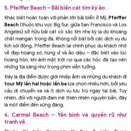
5. Pfeiffer Beach – Bãi biển cát tím kỳ ảo
Khác biệt hoàn toàn với phần lớn bãi biển ở Mỹ,
Pfeiffer
Beach
(thuộc khu vực Big Sur, giữa San Francisco và Los
Angeles) sở hữu bãi cát có sắc tím nhẹ kỳ lạ do khoáng
chất mangan trong đá. Không nổi bật bởi các dịch vụ du
lịch sôi động, Pfeiffer Beach lại chinh phục du khách nhờ
vẻ đẹp hoang sơ, hùng vĩ và ảo diệu – đặc biệt vào lúc
hoàng hôn, khi ánh mặt trời rọi qua các hốc đá tạo nên
những tia sáng như trong phim viễn tưởng.
Đây là địa điểm được giới nhiếp ảnh và những du khách đi
tour Mỹ lần hai hoặc lần ba
lựa chọn nhiều hơn, bởi yêu
cầu di chuyển xa và ít dịch vụ lưu trú ngay tại bãi. Tuy
nhiên, đối với người đam mê thiên nhiên nguyên bản, đây
là một điểm đến xứng đáng.
6. Carmel Beach – Yên bình và quyến rũ như
tranh vẽ