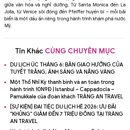
giữa văn hóa và nghỉ dưỡng. Từ Santa Monica đến La
Jolla, từ Venice sôi động đến Pfeiffer huyền bí – mỗi bãi
biển là một dấu ấn riêng trong hành trình khám phá nước
Mỹ.
Tin Khác
CÙNG CHUYÊN MỤC
DU LỊCH ÚC THÁNG 6: BẢN GIAO HƯỞNG CỦA
TUYẾT TRẮNG, ÁNH SÁNG VÀ NẮNG VÀNG
Một Thổ Nhĩ Kỳ thanh bình và an toàn trong
hành trình 10N9Đ | Istanbul – Cappadocia –
Pamukkale của đoàn khách TRÀNG AN TRAVEL
[SỰ KIỆN] ĐẠI TIỆC DU LỊCH HÈ 2026: ƯU ĐÃI
"KHỦNG" GIẢM ĐẾN 7 TRIỆU ĐỒNG TẠI TRÀNG
AN TRAVEL