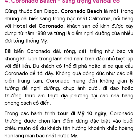
4. Coronado Beach – Sang trọng và hoài cổ
Cũng thuộc San Diego,
Coronado Beach
là một trong
những bãi biển sang trọng bậc nhất California, nổi tiếng
với
Hotel del Coronado
, khách sạn cổ kính được xây
dựng từ năm 1888 và từng là điểm nghỉ dưỡng của nhiều
đời tổng thống Mỹ.
Bãi biển Coronado dài, rộng, cát trắng như bạc và
không khí luôn trong lành nhờ nằm trên đảo nhỏ biệt lập
với đất liền. Du khách có thể đi phà hoặc lái xe qua cầu
Coronado để tới đây. Không quá đông đúc như các bãi
biển trung tâm, Coronado mang đến không gian lý
tưởng để nghỉ dưỡng, chụp ảnh cưới, đi dạo hoặc
thưởng thức ẩm thực địa phương tại các nhà hàng
phong cách cổ điển.
Trong các hành trình
tour đi Mỹ 10 ngày
, Coronado
thường được chọn làm điểm dừng đặc biệt vào buổi
chiều muộn để du khách tận hưởng khoảnh khắc hoàng
hôn lãng mạn bậc nhất nước Mỹ.