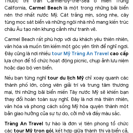
Thuộc thị trấn Carmel-by-the-Sea ở miền Trung
California,
Carmel Beach
là một trong những bãi biển
nên thơ nhất nước Mỹ. Cát trắng mịn, sóng nhẹ, cây
tùng mọc sát biển và những ngôi nhà nhỏ mang kiến trúc
châu Âu tạo nên khung cảnh như tranh vẽ.
Carmel Beach rất phù hợp với du khách yêu thiên nhiên,
văn hóa và muốn tìm kiếm một góc yên tĩnh để nghỉ ngơi.
Đây cũng là nơi nhiều
tour Mỹ Tràng An Travel
cao cấp
lựa chọn để tổ chức hoạt động picnic, chụp ảnh lưu niệm
hoặc dạo bộ ven biển.
Nếu bạn từng nghĩ
tour du lịch Mỹ
chỉ xoay quanh các
thành phố lớn, công viên giải trí và trung tâm thương
mại, thì những bãi biển miền Tây nước Mỹ sẽ khiến bạn
thay đổi hoàn toàn suy nghĩ. Đây là nơi mà thiên nhiên,
văn hóa và phong cách sống Mỹ hòa quyện thành một
bản giao hưởng của sự tự do, cởi mở và đầy màu sắc.
Tràng An Travel
tự hào là đơn vị tiên phong tổ chức
các
tour Mỹ trọn gói
, kết hợp giữa thành thị và biển cả,