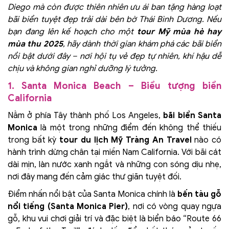
Diego mà còn được thiên nhiên ưu ái ban tặng hàng loạt
bãi biển tuyệt đẹp trải dài bên bờ Thái Bình Dương. Nếu
bạn đang lên kế hoạch cho một
tour Mỹ mùa hè hay
mùa thu 2025
, hãy dành thời gian khám phá các bãi biển
nổi bật dưới đây – nơi hội tụ vẻ đẹp tự nhiên, khí hậu dễ
chịu và không gian nghỉ dưỡng lý tưởng.
1. Santa Monica Beach – Biểu tượng biển
California
Nằm ở phía Tây thành phố Los Angeles,
bãi biển Santa
Monica
là một trong những điểm đến không thể thiếu
trong bất kỳ
tour du lịch Mỹ Tràng An Travel
nào có
hành trình dừng chân tại miền Nam California. Với bãi cát
dài mịn, làn nước xanh ngắt và những con sóng dịu nhẹ,
nơi đây mang đến cảm giác thư giãn tuyệt đối.
Điểm nhấn nổi bật của Santa Monica chính là
bến tàu gỗ
nổi tiếng (Santa Monica Pier)
, nơi có vòng quay ngựa
gỗ, khu vui chơi giải trí và đặc biệt là biển báo “Route 66