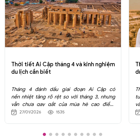
Thời tiết Ai Cập tháng 4 và kinh nghiệm
T
du lịch cần biết
d
Tháng 4 đánh dấu giai đoạn Ai Cập có
T
nền nhiệt tăng rõ rệt so với tháng 3, nhưng
t
vẫn chưa gay gắt của mùa hè cao điểm.
v
Không khí khô, nắng nhiều và hầu như không
Cá
27/01/2026
1535
có mưa tạo điều kiện thuận lợi cho các hoạt
c
động tham quan ngoài trời. Với những du
n
khách quan tâm đến
du lịch Ai Cập tháng 4
,
k