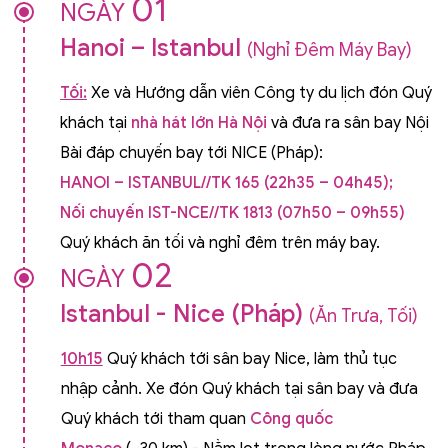
01
NGÀY
Hanoi – Istanbul
(Nghỉ Đêm Máy Bay)
Tối:
Xe và Hướng dẫn viên Công ty du lịch đón Quý
khách tại
nhà hát lớn Hà Nội
và đưa ra sân bay Nội
Bài đáp chuyến bay tới NICE (Pháp):
HANOI –
ISTANBUL//TK 165 (22h35 – 04h45);
Nối
chuyến
IST-NCE//TK 1813 (
07h50
–
09h55
)
Quý khách ăn tối và nghỉ đêm trên máy bay.
02
NGÀY
Istanbul - Nice (Pháp)
(Ăn Trưa, Tối)
10h15
Quý khách tới sân bay Nice, làm thủ tục
nhập cảnh. Xe đón Quý khách tại sân bay và đưa
Quý khách tới tham quan
Công quốc