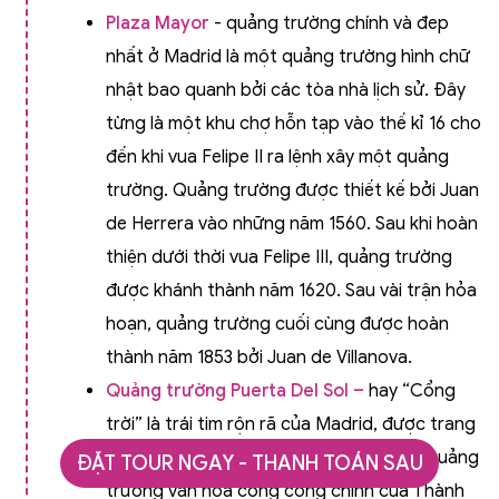
Plaza Mayor
- quảng trường chính và đep
nhất ở Madrid là một quảng trường hình chữ
nhật bao quanh bởi các tòa nhà lịch sử. Đây
từng là một khu chợ hỗn tạp vào thế kỉ 16 cho
đến khi vua Felipe II ra lệnh xây một quảng
trường. Quảng trường được thiết kế bởi Juan
de Herrera vào những năm 1560. Sau khi hoàn
thiện dưới thời vua Felipe III, quảng trường
được khánh thành năm 1620. Sau vài trận hỏa
hoạn, quảng trường cuối cùng được hoàn
thành năm 1853 bởi Juan de Villanova.
Quảng trường Puerta Del Sol –
hay “Cổng
trời” là trái tim rộn rã của Madrid, được trang
trí với hình ảnh mặt trời mọc. Nơi đây là quảng
ĐẶT TOUR NGAY - THANH TOÁN SAU
trường văn hóa công cộng chính của Thành