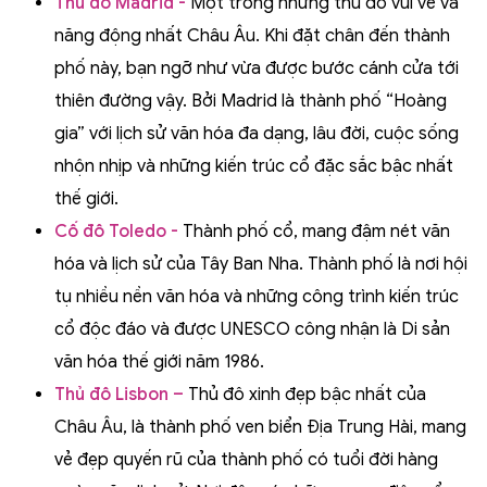
Thủ đô M
adrid -
Một trong những thủ đô vui vẻ và
năng động nhất Châu Âu. Khi đặt chân đến thành
phố này, bạn ngỡ như vừa được bước cánh cửa tới
thiên đường vậy. Bởi Madrid là thành phố “Hoàng
gia” với lịch sử văn hóa đa dạng, lâu đời, cuộc sống
nhộn nhịp và những kiến trúc cổ đặc sắc bậc nhất
thế giới.
Cố đô Toledo -
Thành phố cổ, mang đậm nét văn
hóa và lịch sử của Tây Ban Nha. Thành phố là nơi hội
tụ nhiều nền văn hóa và những công trình kiến trúc
cổ độc đáo và được UNESCO công nhận là Di sản
văn hóa thế giới năm 1986.
Thủ đô Lisbon –
Thủ đô xinh đẹp bậc nhất của
Châu Âu, là thành phố ven biển Địa Trung Hài, mang
vẻ đẹp quyến rũ của thành phố có tuổi đời hàng