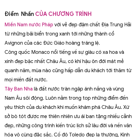
Điểm Nhấn
CỦA CHƯƠNG TRÌNH
Miền Nam nước Pháp
với vẻ đẹp đậm chất Địa Trung Hải
từ những bãi biển trong xanh tới những thành cổ
Avignon của các Đức Giáo hoàng tráng lệ.
Công quốc Monaco nổi tiếng về sự giàu có xa hoa và
xinh đẹp bậc nhất Châu Âu, có khí hậu ôn đới mát mẻ
quanh năm, mùa nào cũng hấp dẫn du khách tới thăm từ
mọi miền đất nước.
Tây Ban Nha
là đất nước tràn ngập ánh nắng và vùng
Nam Âu sôi động. Luôn nằm trong top những điểm đến
yêu thích của du khách khi muốn khám phá Châu Âu. Xứ
sở bò tót được mẹ thiên nhiên ưu ái ban tặng nhiều cảnh
đẹp, những công trình kiến trúc lịch sử lâu đời và nền văn
hóa vô cùng đặc sắc. Cố đô Toledo đẹp lạ thường, Kinh