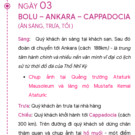
03
NGÀY
BOLU – ANKARA – CAPPADOCIA
(ĂN SÁNG, TRƯA, TỐI )
Sáng
: Quý khách ăn sáng tại khách sạn. Sau đó
đoàn di chuyển tới Ankara (cách 188km
) - là trung
tâm hành chính và nhiều nền văn minh vĩ đại có lịch
sử từ thời đồ đá của Thổ Nhĩ Kỳ
Chụp ảnh tại Quảng trường Ataturk
Mausoleum và lăng mộ Mustafa Kemal
Ataturk:
Trưa
: Quý khách ăn trưa tại nhà hàng
Chiều
: Quý khách khởi hành tới
Cappadocia
(cách
300 km). Trên đường đi quý khách sẽ dừng chân
thăm quan và chụp ảnh tại
hồ muối
- một điểm