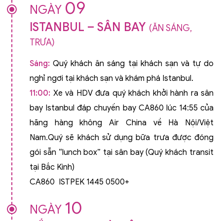
09
NGÀY
ISTANBUL – SÂN BAY
(ĂN SÁNG,
TRƯA)
Sáng:
Quý khách ăn sáng tại khách sạn và tự do
nghỉ ngơi tại khách sạn và khám phá Istanbul.
11:00:
Xe và HDV đưa quý khách khởi hành ra sân
bay Istanbul đáp chuyến bay CA860 lúc 14:55 của
hãng hàng không Air China về Hà Nội/Việt
Nam.Quý sẽ khách sử dụng bữa trưa được đóng
gói sẵn “lunch box” tại sân bay (Quý khách transit
tại Bắc Kinh)
CA860 ISTPEK 1445 0500+
10
NGÀY