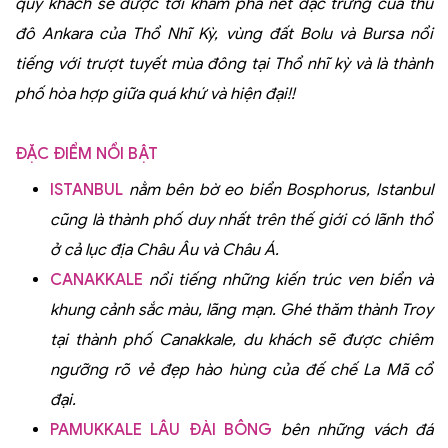
quý khách sẽ được tới khám phá nét đặc trưng của thủ
đô Ankara của Thổ Nhĩ Kỳ, vùng đất Bolu và Bursa nổi
tiếng với trượt tuyết mùa đông tại Thổ nhĩ kỳ và là thành
phố hòa hợp giữa quá khứ và hiện đại!!
ĐẶC ĐIỂM NỔI BẬT
ISTANBUL
nằm bên bờ eo biển Bosphorus, Istanbul
cũng là thành phố duy nhất trên thế giới có lãnh thổ
ở cả lục địa Châu Âu và Châu Á.
CANAKKALE
nổi tiếng những kiến trúc ven biển và
khung cảnh sắc màu, lãng mạn. Ghé thăm
thành
Troy
tại thành phố Canakkale, du khách sẽ được chiêm
ngưỡng rõ vẻ đẹp hào hùng của đế chế La Mã cổ
đại.
PAMUKKALE LÂU ĐÀI BÔNG
bên những vách đá