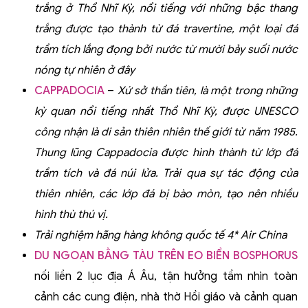
trắng ở Thổ Nhĩ Kỳ
,
nổi tiếng với những bậc thang
trắng được tạo thành từ đá travertine, một loại đá
trầm tích lắng đọng bởi nước từ mười bảy suối nước
nóng tự nhiên ở đây
CAPPADOCIA
–
Xứ sở thần tiên, là một trong những
kỳ quan nổi tiếng nhất Thổ Nhĩ Kỳ, được UNESCO
công nhận là di sản thiên nhiên thế giới từ năm 1985.
Thung lũng Cappadocia được hình thành từ lớp đá
trầm tích và đá núi lửa. Trải qua sự tác động của
thiên nhiên, các lớp đá bị bào mòn, tạo nên nhiều
hình thù thú vị.
Trải nghiệm hãng hàng không quốc tế 4* Air China
DU NGOẠN BẰNG TÀU TRÊN EO BIỂN BOSPHORUS
nối liền 2 lục địa Á Âu
,
t
ận hưởng tầm nhìn toàn
cảnh các cung điện, nhà thờ Hồi giáo và cảnh quan