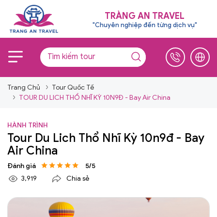
TRÀNG AN TRAVEL
"Chuyên nghiệp đến từng dịch vụ"
Trang Chủ
Tour Quốc Tế
TOUR DU LICH THỔ NHĨ KỲ 10N9Đ - Bay Air China
HÀNH TRÌNH
Tour Du Lich Thổ Nhĩ Kỳ 10n9đ - Bay
Air China
Đánh giá
5/5
3,919
Chia sẻ