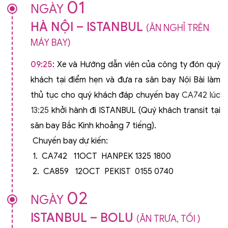
01
NGÀY
HÀ NỘI – ISTANBUL
(ĂN NGHỈ TRÊN
MÁY BAY)
09:25
: Xe và Hướng dẫn viên của công ty đón quý
khách tại điểm hẹn và đưa ra sân bay Nội Bài làm
thủ tục cho quý khách đáp chuyến bay
CA742 lúc
13:25
khởi hành đi ISTANBUL (Quý khách transit tại
sân bay Bắc Kinh khoảng 7 tiếng)
.
Chuyến bay dự kiến:
1. CA742 11OCT HANPEK 1325 1800
2. CA859 12OCT PEKIST 0155 0740
02
NGÀY
ISTANBUL – BOLU
(ĂN TRƯA, TỐI )