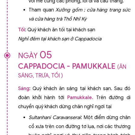
với mê cung các phòng, lối đi và cầu thang
.
Tham quan
Xưởng gốm ; cửa hàng trang sức
và cửa hàng trà Thổ Nhĩ Kỳ
Tối
: Quý khách ăn tối tại khách sạn
Nghỉ đêm tại khách sạn ở Cappadocia
05
NGÀY
CAPPADOCIA - PAMUKKALE
(ĂN
SÁNG, TRƯA, TỐI )
Sáng
: Quý khách ăn sáng tại khách sạn. Sau đó
đoàn khởi hành tới
Pamukkale.
Trên đường di
chuyển quý khách dừng chân nghỉ ngơi tại
Sultanhani Caravanserai
: Một điểm dừng chân
cổ xưa trên con đường tơ lụa, nơi các thương