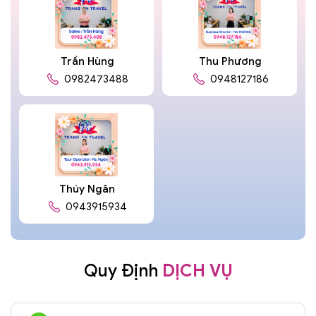
Trần Hùng
Thu Phương
0982473488
0948127186
Thúy Ngân
0943915934
Quy Định
DỊCH VỤ