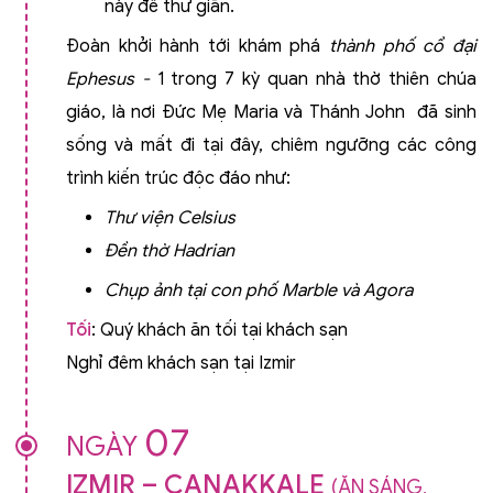
này để thư giãn.
Đoàn khởi hành tới
khám phá
thành phố cổ đại
Ephesus
-
1 trong 7 kỳ quan nhà thờ thiên chúa
giáo, là nơi Đức Mẹ Maria và Thánh John đã sinh
sống và mất đi tại đây, chiêm ngưỡng các công
trình kiến trúc độc đáo như:
Thư viện Celsius
Đền thờ Hadrian
Chụp ảnh tại con phố Marble và Agora
Tối
: Quý khách ăn tối tại khách sạn
Nghỉ đêm khách sạn tại Izmir
07
NGÀY
IZMIR – CANAKKALE
(ĂN SÁNG,