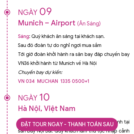
09
NGÀY
Munich – Airport
(Ăn Sáng)
Sáng
: Quý khách ăn sáng tại khách sạn.
Sau đó đoàn tự do nghỉ ngơi mua sắm
Tới giờ đoàn khởi hành ra sân bay đáp chuyến bay
VN36 khởi hành từ Munich về Hà Nội
Chuyến bay dự kiến:
VN 034 MUCHAN 1335 0500+1
10
NGÀY
Hà Nội, Việt Nam
05:00 (theo giờ Việt Nam):
Quý khách hạ cánh tại
ĐẶT TOUR NGAY - THANH TOÁN SAU
sân bay Nội Bài. Quý khách làm thủ tục nhập cảnh