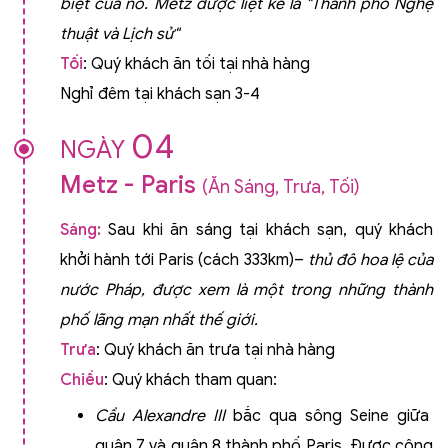
biệt của nó. Metz được liệt kê là "Thành phố Nghệ
thuật và Lịch sử"
Tối
: Quý khách ăn tối tại nhà hàng
Nghỉ đêm tại khách sạn 3-4
04
NGÀY
Metz - Paris
(Ăn Sáng, Trưa, Tối)
Sáng:
Sau khi ăn sáng tại khách sạn, quý khách
khởi hành tới Paris (cách 333km)–
thủ đô hoa lệ của
nước Pháp, được xem là một trong những thành
phố lãng mạn nhất thế giới.
Trưa
: Quý khách ăn trưa tại nhà hàng
Chiều
: Quý khách tham quan:
Cầu Alexandre III
bắc qua sông Seine giữa
quận 7 và quận 8 thành phố Paris. Được công