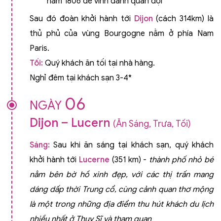
năm 1806 để vinh danh quân đội
Sau đó đoàn khởi hành tới
Dijon
(cách 314km) là
thủ phủ của vùng Bourgogne nằm ở phía Nam
Paris.
Tối:
Quý khách ăn tối tại nhà hàng.
Nghỉ đêm tại khách sạn 3-4*
06
NGÀY
Dijon – Lucern
(Ăn Sáng, Trưa, Tối)
Sáng:
Sau khi ăn sáng tại khách sạn, quý khách
khởi hành tới
Lucerne
(351 km) -
thành
phố nhỏ bé
nằm bên bờ hồ xinh đẹp, với các thị trấn mang
dáng dấp thời Trung cổ, cùng cảnh quan thơ mộng
là một trong những địa điểm thu hút khách du lịch
nhiều nhất ở Thụy Sĩ và tham quan