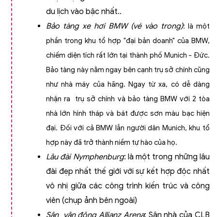
du lịch vào bậc nhất..
Bảo tàng xe hơi BMW (vé vào trong)
: là một
phần trong khu tổ hợp "đại bản doanh" của BMW,
chiếm diện tích rất lớn tại thành phố Munich - Đức.
Bảo tàng này nằm ngay bên cạnh trụ sở chính cũng
như nhà máy của hãng. Ngay từ xa, có dễ dàng
nhận ra
trụ sở chính và bảo tàng BMW với 2 tòa
nhà lớn hình tháp và bát được sơn màu bạc hiện
đại. Đối với cả BMW lẫn người dân Munich, khu tổ
hợp này đã trở thành niềm tự hào của họ.
Lâu đài Nymphenburg
: là một trong những lâu
đài đẹp nhất thế giới với sự kết hợp độc nhất
vô nhị giữa các công trình kiến trúc và công
viên (chụp ảnh bên ngoài)
Sân vận động Allianz Arena
: Sân nhà của CLB