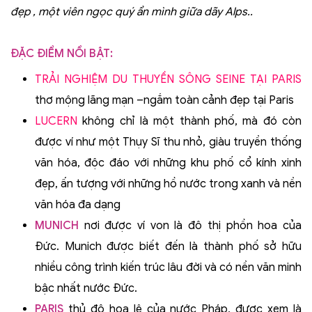
đẹp
, một viên ngọc quý ẩn mình giữa dãy Alps..
ĐẶC ĐIỂM NỔI BẬT:
TRẢI NGHIỆM DU THUYỀN SÔNG SEINE TẠI PARIS
thơ mộng lãng mạn –ngắm toàn cảnh đẹp tại Paris
LUCERN
không chỉ là một thành phố, mà đó còn
được ví như một Thụy Sĩ thu nhỏ, giàu truyền thống
văn hóa, độc đáo với những khu phố cổ kính xinh
đẹp, ấn tượng với những hồ nước trong xanh và nền
văn hóa đa dạng
MUNICH
nơi được ví von là đô thị phồn hoa của
Đức. Munich được biết đến là thành phố sở hữu
nhiều công trình kiến trúc lâu đời và có nền văn minh
bậc nhất nước Đức.
PARIS
thủ đô hoa lệ của nước Pháp, được xem là