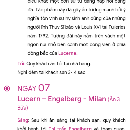
điêu khắc một con sư tử đang hấp hối bằng
đá. Tác phẩm này đã gây ấn tượng mạnh bởi ý
nghĩa tôn vinh sự hy sinh anh dũng của những
người lính Thụy Sĩ bảo vệ Louis XVI tại Tuileries
năm 1792. Tượng đài này nằm trên vách một
ngọn núi nhỏ bên cạnh một công viên ở phía
đông bắc của
Lucerne
.
Tối
: Quý khách ăn tối tại nhà hàng.
Nghỉ đêm tại khách sạn 3- 4 sao
07
NGÀY
Lucern – Engelberg - Milan
(Ăn 3
Bữa)
Sáng
: Sau khi ăn sáng tại khách sạn, quý khách
khởi hành tới
Thị trấn Engelberg
và tham quan.