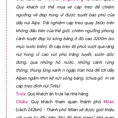
Quý khách có thể mua vé cáp treo để chiêm
ngưỡng vẻ đẹp hùng vĩ được tuyết bao phủ của
dãy núi Alps. Trải nghiệm cáp treo quay 360o trên
không đầu tiên của thế giới, chiêm ngưỡng phong
cảnh tuyệt đẹp từ sông băng ở độ cao 3200m (so
mực nước biển). Đi cáp treo 45 phút vượt qua rặng
núi hùng vĩ cao vút phủ trắng tuyết, sườn dốc
đứng, qua những hồ nước, những cánh rừng
thông, thung lũng xanh rì ngập tràn hoa để tới dãy
Alpes ngắm nhìn kẽ nứt sông băng. (chưa gồ
m vé
cáp treo đỉnh núi Titlis)
Trưa
: Quý khách ăn trưa tại nhà hàng
Chiều
: Quý khách tham quan thành phố
Milan
(cách 242km)
- Thành phố Milan sẽ được giới thiệu
với cụm từ đầu tiên “thủ đô thời trang” khá quen