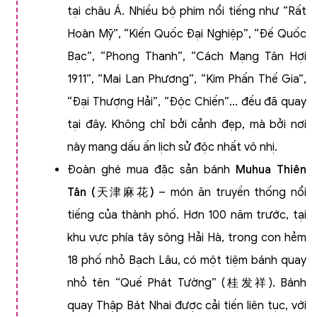
tại châu Á. Nhiều bộ phim nổi tiếng như “Rất
Hoàn Mỹ”, “Kiến Quốc Đại Nghiệp”, “Đế Quốc
Bạc”, “Phong Thanh”, “Cách Mạng Tân Hợi
1911”, “Mai Lan Phương”, “Kim Phấn Thế Gia”,
“Đại Thượng Hải”, “Độc Chiến”... đều đã quay
tại đây. Không chỉ bởi cảnh đẹp, mà bởi nơi
này mang dấu ấn lịch sử độc nhất vô nhị.
Đoàn ghé mua đặc sản bánh
Muhua Thiên
Tân (
天津麻花
)
– món ăn truyền thống nổi
tiếng của thành phố. Hơn 100 năm trước, tại
khu vực phía tây sông Hải Hà, trong con hẻm
18 phố nhỏ Bạch Lâu, có một tiệm bánh quay
nhỏ tên “Quế Phát Tường” (桂发祥). Bánh
quay Thập Bát Nhai được cải tiến liên tục, với