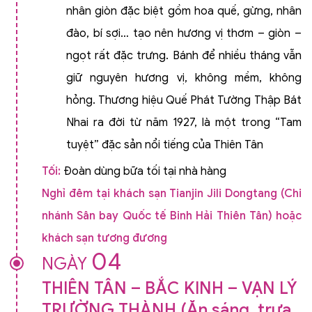
nhân giòn đặc biệt gồm hoa quế, gừng, nhân
đào, bí sợi… tạo nên hương vị thơm – giòn –
ngọt rất đặc trưng. Bánh để nhiều tháng vẫn
giữ nguyên hương vị, không mềm, không
hỏng. Thương hiệu Quế Phát Tường Thập Bát
Nhai ra đời từ năm 1927, là một trong “Tam
tuyệt” đặc sản nổi tiếng của Thiên Tân
Tối:
Đoàn dùng bữa tối tại nhà hàng
Nghỉ đêm tại khách sạn Tianjin Jili Dongtang (Chi
nhánh Sân bay Quốc tế Binh Hải Thiên Tân) hoặc
khách sạn tương đương
04
NGÀY
THIÊN TÂN – BẮC KINH – VẠN LÝ
TRƯỜNG THÀNH (Ăn sáng, trưa,