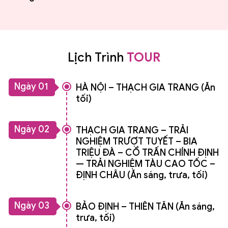
Lịch Trình
TOUR
Ngày 01
HÀ NỘI – THẠCH GIA TRANG (Ăn
tối)
Ngày 02
THẠCH GIA TRANG – TRẢI
NGHIỆM TRƯỢT TUYẾT – BIA
TRIỆU ĐÀ – CỔ TRẤN CHÍNH ĐỊNH
— TRẢI NGHIỆM TÀU CAO TỐC –
ĐỊNH CHÂU (Ăn sáng, trưa, tối)
Ngày 03
BẢO ĐỊNH – THIÊN TÂN (Ăn sáng,
trưa, tối)