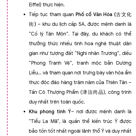
Eiffel) thực hiện.
Tiếp tục tham quan
Phố cổ Văn Hóa (
古文化
街
)
– khu du lịch cấp 5A, được mệnh danh là
“Cố lý Tân Môn”. Tại đây, du khách có thể
thưởng thức nhiều tinh hoa nghệ thuật dân
gian như tượng đất “Nghi nhân Trương”, diều
“Phong Tranh Vệ”, tranh mộc bản Dương
Liễu... và tham quan nơi trưng bày văn hóa ẩm
thực độc đáo hàng trăm năm của Thiên Tân –
Tấn Cô Thượng Phẩm (津沽尚品), công trình
duy nhất trên toàn quốc.
Khu phong tình Ý
– nơi được mệnh danh là
“Tiểu La Mã”, là quần thể kiến trúc Ý được
bảo tồn tốt nhất ngoài lãnh thổ Ý và duy nhất