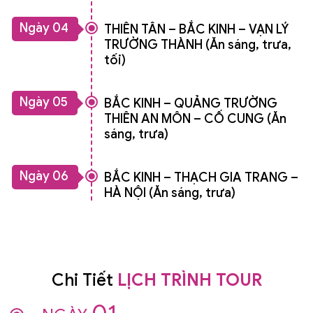
Ngày 04
THIÊN TÂN – BẮC KINH – VẠN LÝ
TRƯỜNG THÀNH (Ăn sáng, trưa,
tối)
Ngày 05
BẮC KINH – QUẢNG TRƯỜNG
THIÊN AN MÔN – CỐ CUNG (Ăn
sáng, trưa)
Ngày 06
BẮC KINH – THẠCH GIA TRANG –
HÀ NỘI (Ăn sáng, trưa)
Chi Tiết
LỊCH TRÌNH TOUR