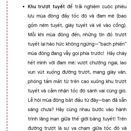
Khu trượt tuyết
để trải nghiệm cuộc phiêu
lưu mùa đông đầy tốc độ và đam mê (bao
gồm ném tuyết, giày tuyết và vé vào cổng).
Mỗi khi mùa đông đến, những tín đồ trượt
tuyết lại háo hức không ngừng—“bạch phiến”
mùa đông đang vẫy gọi phía trước! Hãy cháy
hết mình với đam mê: vượt chướng ngại, lao
vun vút xuống đường trượt, mang giày ván,
phóng tầm mắt từ trên cao xuống khu trượt
tuyết và cảm nhận tốc độ sánh vai cùng gió.
Lễ hội mùa đông bắt đầu từ đây—bạn đã sẵn
sàng chưa? Hãy cùng nhau bước vào hành
trình lãng mạn giữa thế giới băng tuyết! Trên
đường trượt là sự va chạm giữa tốc độ và