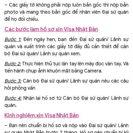
– Các giấy tờ không phải nộp luôn bản gốc thì nộp bản
photo và mang theo bản gốc để nhân viên Đại sứ quán
để họ đối chiếu.
Các bước làm hồ sơ xin Visa Nhật Bản
Bước 1:
Đến ngày hẹn, bạn đến Đại sứ quán/ Lãnh sự
quán và xuất trình các giấy tờ đầy đủ cần thiết để cán
bộ Đại sứ quán/ Lãnh sự quán xem.
Bước 2:
Thực hiện thủ tục lăn tay lên máy đọc vân tay. Và
tiến hành chụp ảnh khuôn mặt bằng Camera.
Bước 3:
Cán bộ Đại sứ quán/ Lãnh sự quán nêu các câu
hỏi phỏng vấn
Bước 4:
Nhận lại hồ sơ từ Cán bộ Đại sứ quán/ Lãnh sự
quán.
Kinh nghiệm xin Visa Nhật Bản
– Bạn nên chuẩn bị hồ sơ và nộp vào Đại sứ quán/ Lãnh
sự quán Nhật Bản trước 2 tháng. Hồ sơ nên chuẩn bị kỹ