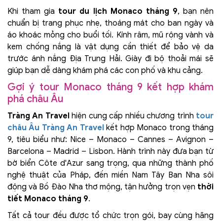
Khi tham gia
tour du lịch Monaco tháng 9
, bạn nên
chuẩn bị trang phục nhẹ, thoáng mát cho ban ngày và
áo khoác mỏng cho buổi tối. Kính râm, mũ rộng vành và
kem chống nắng là vật dụng cần thiết để bảo vệ da
trước ánh nắng Địa Trung Hải. Giày đi bộ thoải mái sẽ
giúp bạn dễ dàng khám phá các con phố và khu cảng.
Gợi ý tour Monaco tháng 9 kết hợp khám
phá châu Âu
Tràng An Travel
hiện cung cấp nhiều chương trình
tour
châu Âu Tràng An Travel
kết hợp Monaco trong tháng
9, tiêu biểu như: Nice – Monaco – Cannes – Avignon –
Barcelona – Madrid – Lisbon. Hành trình này đưa bạn từ
bờ biển Côte d'Azur sang trọng, qua những thành phố
nghệ thuật của Pháp, đến miền Nam Tây Ban Nha sôi
động và Bồ Đào Nha thơ mộng, tận hưởng trọn vẹn
thời
tiết Monaco tháng 9
.
Tất cả tour đều được tổ chức trọn gói, bay cùng hãng