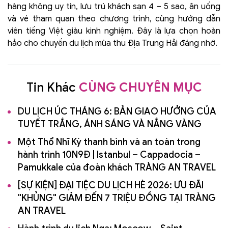
hàng không uy tín, lưu trú khách sạn 4 – 5 sao, ăn uống
và vé tham quan theo chương trình, cùng hướng dẫn
viên tiếng Việt giàu kinh nghiệm. Đây là lựa chọn hoàn
hảo cho chuyến du lịch mùa thu Địa Trung Hải đáng nhớ.
Tin Khác
CÙNG CHUYÊN MỤC
DU LỊCH ÚC THÁNG 6: BẢN GIAO HƯỞNG CỦA
TUYẾT TRẮNG, ÁNH SÁNG VÀ NẮNG VÀNG
Một Thổ Nhĩ Kỳ thanh bình và an toàn trong
hành trình 10N9Đ | Istanbul – Cappadocia –
Pamukkale của đoàn khách TRÀNG AN TRAVEL
[SỰ KIỆN] ĐẠI TIỆC DU LỊCH HÈ 2026: ƯU ĐÃI
"KHỦNG" GIẢM ĐẾN 7 TRIỆU ĐỒNG TẠI TRÀNG
AN TRAVEL