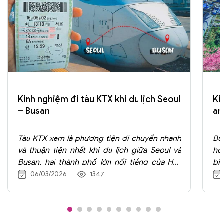
Kinh nghiệm đi tàu KTX khi du lịch Seoul
K
– Busan
a
Tàu KTX xem là phương tiện di chuyển nhanh
B
và thuận tiện nhất khi du lịch giữa Seoul và
ho
Busan, hai thành phố lớn nổi tiếng của Hàn
b
Quốc. Đây là hệ thống tàu cao tốc hiện đại do
t
06/03/2026
1347
Korail vận hành, có thể đạt tốc độ hơn 300
–
km/h và giúp rút ngắn đáng kể thời gian di
k
chuyển giữa hai miền nam – bắc của đất
t