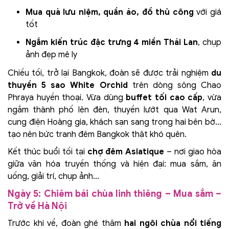
Mua quà lưu niệm, quần áo, đồ thủ công
với giá
tốt
Ngắm kiến trúc đặc trưng 4 miền Thái Lan
, chụp
ảnh đẹp mê ly
Chiều tối, trở lại Bangkok, đoàn sẽ được trải nghiệm
du
thuyền 5 sao White Orchid
trên dòng sông Chao
Phraya huyền thoại. Vừa dùng
buffet tối cao cấp
, vừa
ngắm thành phố lên đèn, thuyền lướt qua Wat Arun,
cung điện Hoàng gia, khách sạn sang trọng hai bên bờ…
tạo nên bức tranh đêm Bangkok thật khó quên.
Kết thúc buổi tối tại
chợ đêm Asiatique
– nơi giao hòa
giữa văn hóa truyền thống và hiện đại: mua sắm, ăn
uống, giải trí, chụp ảnh...
Ngày 5: Chiêm bái chùa linh thiêng – Mua sắm –
Trở về Hà Nội
Trước khi về, đoàn ghé thăm
hai ngôi chùa nổi tiếng