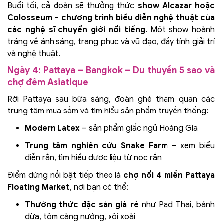
Buổi tối, cả đoàn sẽ thưởng thức
show Alcazar hoặc
Colosseum – chương trình biểu diễn nghệ thuật của
các nghệ sĩ chuyển giới nổi tiếng
. Một show hoành
tráng về ánh sáng, trang phục và vũ đạo, đầy tính giải trí
và nghệ thuật.
Ngày 4: Pattaya – Bangkok – Du thuyền 5 sao và
chợ đêm Asiatique
Rời Pattaya sau bữa sáng, đoàn ghé tham quan các
trung tâm mua sắm và tìm hiểu sản phẩm truyền thống:
Modern Latex
– sản phẩm giấc ngủ Hoàng Gia
Trung tâm nghiên cứu Snake Farm
– xem biểu
diễn rắn, tìm hiểu dược liệu từ nọc rắn
Điểm dừng nổi bật tiếp theo là
chợ nổi 4 miền Pattaya
Floating Market
, nơi bạn có thể:
Thưởng thức đặc sản giá rẻ
như Pad Thai, bánh
dừa, tôm càng nướng, xôi xoài