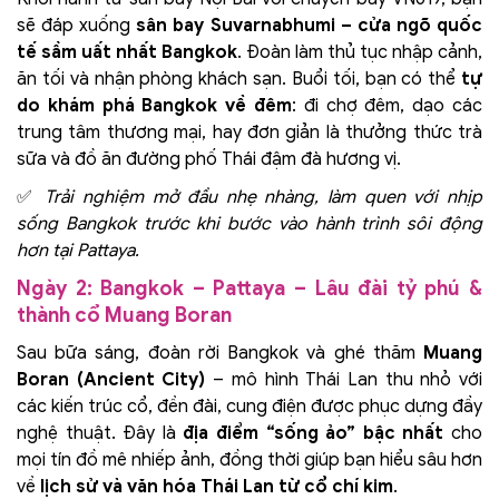
sẽ đáp xuống
sân bay Suvarnabhumi – cửa ngõ quốc
tế sầm uất nhất Bangkok
. Đoàn làm thủ tục nhập cảnh,
ăn tối và nhận phòng khách sạn. Buổi tối, bạn có thể
tự
do khám phá Bangkok về đêm
: đi chợ đêm, dạo các
trung tâm thương mại, hay đơn giản là thưởng thức trà
sữa và đồ ăn đường phố Thái đậm đà hương vị.
✅
Trải nghiệm mở đầu nhẹ nhàng, làm quen với nhịp
sống Bangkok trước khi bước vào hành trình sôi động
hơn tại Pattaya.
Ngày 2: Bangkok – Pattaya – Lâu đài tỷ phú &
thành cổ Muang Boran
Sau bữa sáng, đoàn rời Bangkok và ghé thăm
Muang
Boran (Ancient City)
– mô hình Thái Lan thu nhỏ với
các kiến trúc cổ, đền đài, cung điện được phục dựng đầy
nghệ thuật. Đây là
địa điểm “sống ảo” bậc nhất
cho
mọi tín đồ mê nhiếp ảnh, đồng thời giúp bạn hiểu sâu hơn
về
lịch sử và văn hóa Thái Lan từ cổ chí kim
.