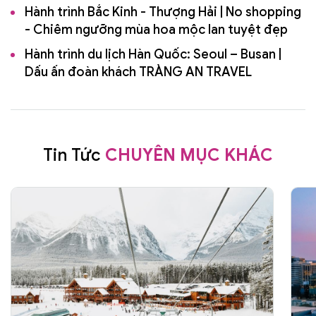
Hành trình Bắc Kinh - Thượng Hải | No shopping
- Chiêm ngưỡng mùa hoa mộc lan tuyệt đẹp
Hành trình du lịch Hàn Quốc: Seoul – Busan |
Dấu ấn đoàn khách TRÀNG AN TRAVEL
Tin Tức
CHUYÊN MỤC KHÁC