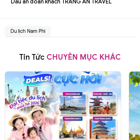
Dấu ấn đoàn khách TRÀNG AN TRAVEL
Du lịch Nam Phi
Tin Tức
CHUYÊN MỤC KHÁC