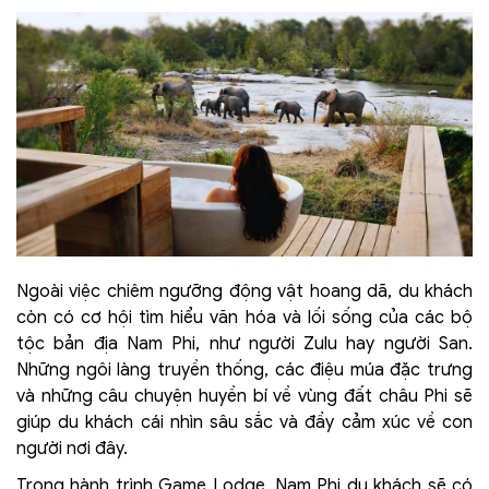
Ngoài việc chiêm ngưỡng động vật hoang dã, du khách
còn có cơ hội tìm hiểu văn hóa và lối sống của các bộ
tộc bản địa Nam Phi, như người Zulu hay người San.
Những ngôi làng truyền thống, các điệu múa đặc trưng
và những câu chuyện huyền bí về vùng đất châu Phi sẽ
giúp du khách cái nhìn sâu sắc và đầy cảm xúc về con
người nơi đây.
Trong hành trình Game Lodge, Nam Phi du khách sẽ có