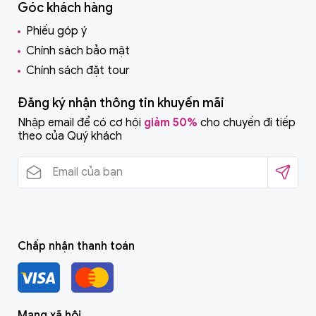
Góc khách hàng
Phiếu góp ý
Chính sách bảo mật
Chính sách đặt tour
Đăng ký nhận thông tin khuyến mãi
Nhập email để có cơ hội
giảm 50%
cho chuyến đi tiếp
theo của Quý khách
Chấp nhận thanh toán
Mạng xã hội