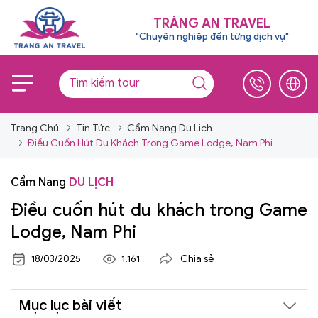
TRÀNG AN TRAVEL
"Chuyên nghiệp đến từng dịch vụ"
Trang Chủ
Tin Tức
Cẩm Nang Du Lịch
Điều Cuốn Hút Du Khách Trong Game Lodge, Nam Phi
Cẩm Nang
DU LỊCH
Điều cuốn hút du khách trong Game
Lodge, Nam Phi
18/03/2025
1,161
Chia sẻ
Mục lục bài viết