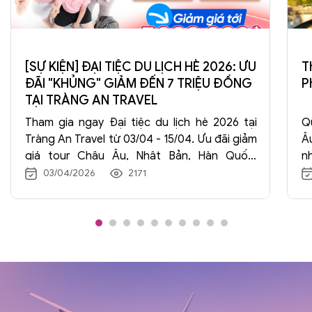
[SỰ KIỆN] ĐẠI TIỆC DU LỊCH HÈ 2026: ƯU
T
ĐÃI "KHỦNG" GIẢM ĐẾN 7 TRIỆU ĐỒNG
P
TẠI TRÀNG AN TRAVEL
Tham gia ngay Đại tiệc du lịch hè 2026 tại
Q
Tràng An Travel từ 03/04 - 15/04. Ưu đãi giảm
Â
giá tour Châu Âu, Nhật Bản, Hàn Quốc,
n
Trung Quốc lên đến 7.000.000đ. Đăng ký
ng
03/04/2026
2171
ngay để nhận quà tặng hấp dẫn!
K
để