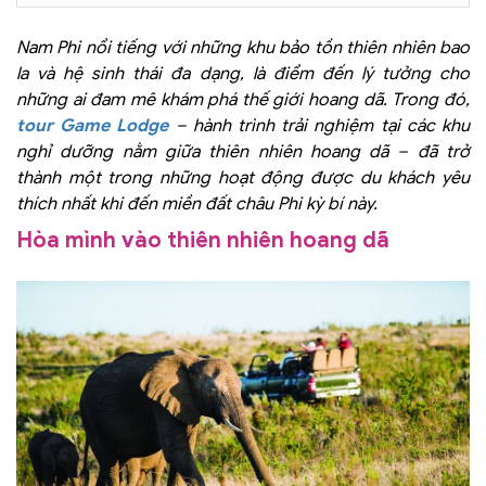
Nam Phi nổi tiếng với những khu bảo tồn thiên nhiên bao
la và hệ sinh thái đa dạng, là điểm đến lý tưởng cho
những ai đam mê khám phá thế giới hoang dã. Trong đó,
tour Game Lodge
– hành trình trải nghiệm tại các khu
nghỉ dưỡng nằm giữa thiên nhiên hoang dã – đã trở
thành một trong những hoạt động được du khách yêu
thích nhất khi đến miền đất châu Phi kỳ bí này.
Hòa mình vào thiên nhiên hoang dã