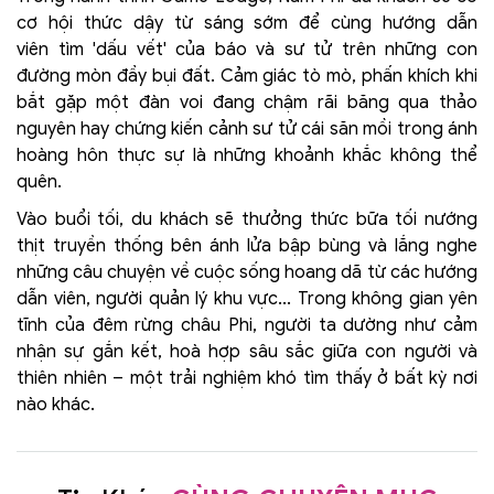
cơ hội thức dậy từ sáng sớm để cùng hướng dẫn
viên tìm 'dấu vết' của báo và sư tử trên những con
đường mòn đầy bụi đất. Cảm giác tò mò, phấn khích khi
bắt gặp một đàn voi đang chậm rãi băng qua thảo
nguyên hay chứng kiến cảnh sư tử cái săn mồi trong ánh
hoàng hôn thực sự là những khoảnh khắc không thể
quên.
Vào buổi tối, du khách sẽ thưởng thức bữa tối nướng
thịt truyền thống bên ánh lửa bập bùng và lắng nghe
những câu chuyện về cuộc sống hoang dã từ các hướng
dẫn viên, người quản lý khu vực... Trong không gian yên
tĩnh của đêm rừng châu Phi, người ta dường như cảm
nhận sự gắn kết, hoà hợp sâu sắc giữa con người và
thiên nhiên – một trải nghiệm khó tìm thấy ở bất kỳ nơi
nào khác.