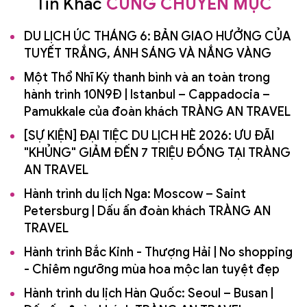
Tin Khác
CÙNG CHUYÊN MỤC
DU LỊCH ÚC THÁNG 6: BẢN GIAO HƯỞNG CỦA
TUYẾT TRẮNG, ÁNH SÁNG VÀ NẮNG VÀNG
Một Thổ Nhĩ Kỳ thanh bình và an toàn trong
hành trình 10N9Đ | Istanbul – Cappadocia –
Pamukkale của đoàn khách TRÀNG AN TRAVEL
[SỰ KIỆN] ĐẠI TIỆC DU LỊCH HÈ 2026: ƯU ĐÃI
"KHỦNG" GIẢM ĐẾN 7 TRIỆU ĐỒNG TẠI TRÀNG
AN TRAVEL
Hành trình du lịch Nga: Moscow – Saint
Petersburg | Dấu ấn đoàn khách TRÀNG AN
TRAVEL
Hành trình Bắc Kinh - Thượng Hải | No shopping
- Chiêm ngưỡng mùa hoa mộc lan tuyệt đẹp
Hành trình du lịch Hàn Quốc: Seoul – Busan |