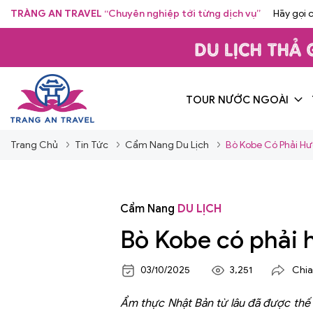
TRÀNG AN TRAVEL
“Chuyên nghiệp tới từng dịch vụ”
Hãy gọi 
TOUR NƯỚC NGOÀI
Trang Chủ
Tin Tức
Cẩm Nang Du Lịch
Bò Kobe Có Phải Hư
Cẩm Nang
DU LỊCH
Bò Kobe có phải 
03/10/2025
3,251
Chia
Ẩm thực Nhật Bản từ lâu đã được thế 