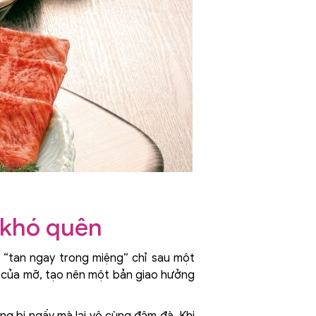
 khó quên
c “tan ngay trong miệng” chỉ sau một
ế của mỡ, tạo nên một bản giao hưởng
ng bị ngấy mà lại vô cùng đậm đà. Khi