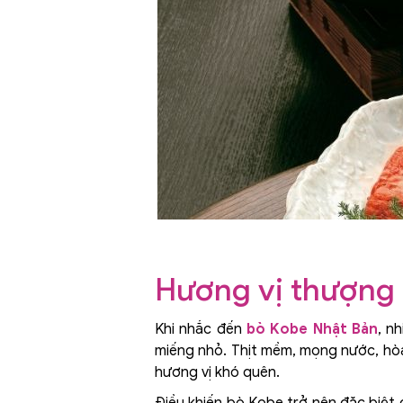
Hương vị thượng 
Khi nhắc đến
bò Kobe Nhật Bản
, n
miếng nhỏ. Thịt mềm, mọng nước, hòa
hương vị khó quên.
Điều khiến bò Kobe trở nên đặc biệt 