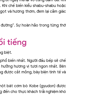
. Khi chế biến kiểu shabu-shabu hoặc
ngọt và hương thơm, đem lại cảm giác
ên đường”. Sự hoàn hảo trong từng thớ
i tiếng
g biệt.
phổ biến nhất. Người đầu bếp sẽ chế
n hưởng hương vị tươi ngon nhất. Bên
ng được cắt mỏng, bày biện tinh tế và
à một bát cơm bò Kobe (gyudon) được
g đến cho thực khách trải nghiệm khó