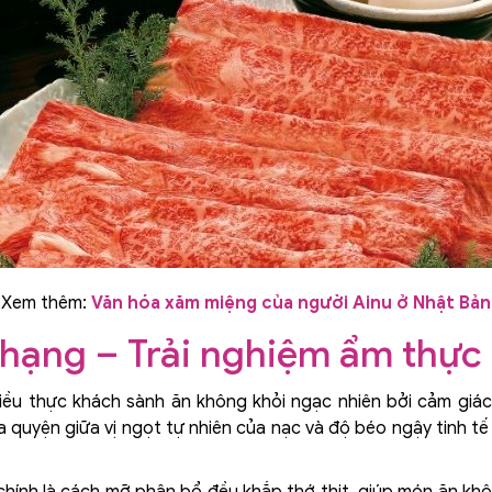
Xem thêm:
Văn hóa xăm miệng của người Ainu ở Nhật Bản
hạng – Trải nghiệm ẩm thực
hiều thực khách sành ăn không khỏi ngạc nhiên bởi cảm giá
 quyện giữa vị ngọt tự nhiên của nạc và độ béo ngậy tinh t
chính là cách mỡ phân bổ đều khắp thớ thịt, giúp món ăn khô