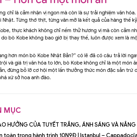
g chỉ là cảm nhận vị ngon mà còn là sự trải nghiệm văn hóa. 
Nhật. Từng thớ thịt, từng vân mỡ là kết quả của hàng thế kỷ 
 Kobe, thực khách không chỉ nếm thử hương vị mà còn cảm nhậ
lý do bò Kobe không bao giờ bị thay thế, luôn được xem là 
ng hơn món bò Kobe Nhật Bản?” có lẽ đã có câu trả lời ngay 
 trội và giá trị văn hóa to lớn, bò Kobe không chỉ là một món
Bản, đừng bỏ lỡ cơ hội một lần thưởng thức món đặc sản trứ
phá xứ sở hoa anh đào.
N MỤC
GIAO HƯỞNG CỦA TUYẾT TRẮNG, ÁNH SÁNG VÀ NẮNG
an toàn trong hành trình 10N9Đ | Istanbul – Cappadoc