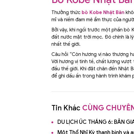
Thưởng thức
bò Kobe Nhật Bản
khôn
mỉ và niềm đam mê ẩm thực của người 
Bởi vậy, khi ngồi trước một phần bò
đất nước mặt trời mọc. Đó chính là 
nhất thế giới.
Câu hỏi “Còn hương vị nào thượng hạ
Với hương vị tinh tế, chất lượng vượt
đầu thế giới. Khi đặt chân đến Nhật 
để ghi dấu ấn trong hành trình khám 
Tin Khác
CÙNG CHUYÊ
DU LỊCH ÚC THÁNG 6: BẢN 
Một Thổ Nhĩ Kỳ thanh bình và 