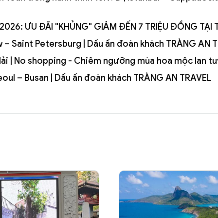
HÈ 2026: ƯU ĐÃI "KHỦNG" GIẢM ĐẾN 7 TRIỆU ĐỒNG TẠ
ow – Saint Petersburg | Dấu ấn đoàn khách TRÀNG AN 
 Hải | No shopping - Chiêm ngưỡng mùa hoa mộc lan t
 Seoul – Busan | Dấu ấn đoàn khách TRÀNG AN TRAVEL