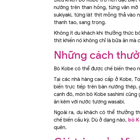
nướng trên than hồng, từng vân mỡ t
sukiyaki, từng lát thịt mỏng thả và
thanh tao, sang trọng.
Không ít du khách khi thưởng thức bò
thịt khiến nó không chỉ là bữa ăn mà c
Những cách thưởn
Bò Kobe có thể được chế biến theo nh
Tại các nhà hàng cao cấp ở Kobe, T
biến trực tiếp trên bàn nướng thép,
cạnh đó, món bò Kobe sashimi cũng gâ
ăn kèm với nước tương wasabi.
Ngoài ra, du khách có thể thưởng t
chế biến cầu kỳ. Dù ở dạng nào,
bò K
quên.