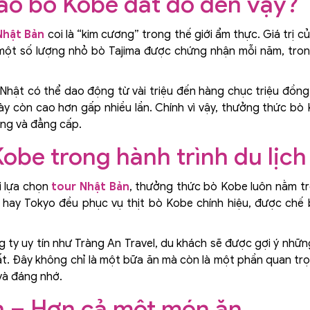
ì sao bò Kobe đắt đỏ đến vậy?
Nhật Bản
coi là “kim cương” trong thế giới ẩm thực. Giá trị 
một số lượng nhỏ bò Tajima được chứng nhận mỗi năm, trong
Nhật có thể dao động từ vài triệu đến hàng chục triệu đồng,
 này còn cao hơn gấp nhiều lần. Chính vì vậy, thưởng thức b
ọng và đẳng cấp.
obe trong hành trình du lịch
i lựa chọn
tour Nhật Bản
, thưởng thức bò Kobe luôn nằm tr
 hay Tokyo đều phục vụ thịt bò Kobe chính hiệu, được chế
 ty uy tín như Tràng An Travel, du khách sẽ được gợi ý những
. Đây không chỉ là một bữa ăn mà còn là một phần quan trọn
và đáng nhớ.
n – Hơn cả một món ăn