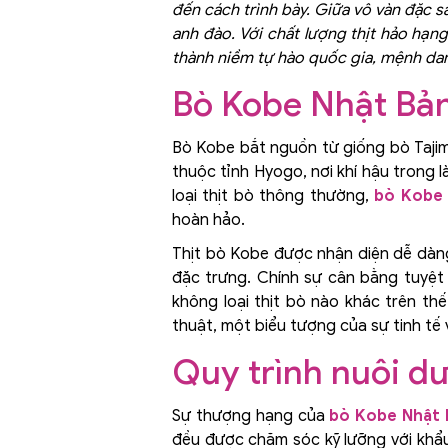
đến cách trình bày. Giữa vô vàn đặc s
anh đào. Với chất lượng thịt hảo hạ
thành niềm tự hào quốc gia, mệnh dan
Bò Kobe Nhật Bản 
Bò Kobe bắt nguồn từ giống bò Taji
thuộc tỉnh Hyogo, nơi khí hậu trong 
loại thịt bò thông thường,
bò Kobe 
hoàn hảo.
Thịt bò Kobe được nhận diện dễ dàng
đặc trưng. Chính sự cân bằng tuyệt
không loại thịt bò nào khác trên th
thuật, một biểu tượng của sự tinh tế
Quy trình nuôi dư
Sự thượng hạng của
bò Kobe Nhật 
đều được chăm sóc kỹ lưỡng với khẩu 