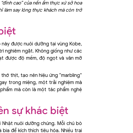
 “đỉnh cao” của nền ẩm thực xứ sở hoa
ỉ làm say lòng thực khách mà còn trở
biệt
 này được nuôi dưỡng tại vùng Kobe,
 trì nghiêm ngặt. Không giống như các
đạt được độ mềm, độ ngọt và vân mỡ
hớ thịt, tạo nên hiệu ứng “marbling”
gay trong miệng, một trải nghiệm mà
hực phẩm mà còn là một tác phẩm nghệ
ên sự khác biệt
i Nhật nuôi dưỡng chúng. Mỗi chú bò
ia để kích thích tiêu hóa. Nhiều trại