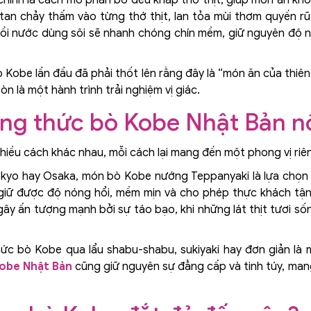
an chảy thấm vào từng thớ thịt, lan tỏa mùi thơm quyến rũ
o nồi nước dùng sôi sẽ nhanh chóng chín mềm, giữ nguyên độ 
 Kobe lần đầu đã phải thốt lên rằng đây là “món ăn của thi
òn là một hành trình trải nghiệm vị giác.
g thức bò Kobe Nhật Bản nổ
iều cách khác nhau, mỗi cách lại mang đến một phong vị riên
okyo hay Osaka, món bò Kobe nướng Teppanyaki là lựa chọn 
 giữ được độ nóng hổi, mềm mịn và cho phép thực khách tậ
y ấn tượng mạnh bởi sự táo bạo, khi những lát thịt tươi số
hức bò Kobe qua lẩu shabu-shabu, sukiyaki hay đơn giản l
obe Nhật Bản
cũng giữ nguyên sự đẳng cấp và tinh túy, man