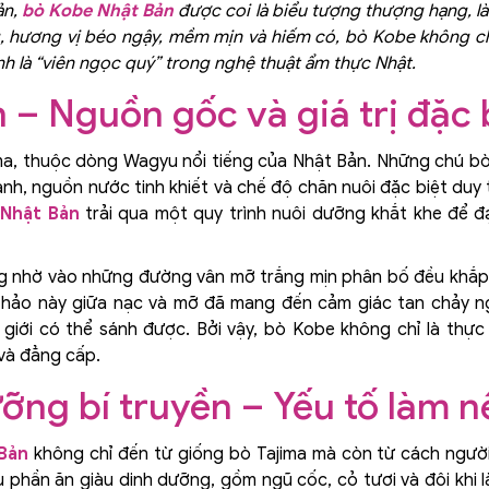
ản,
bò Kobe Nhật Bản
được coi là biểu tượng thượng hạng, là
ng, hương vị béo ngậy, mềm mịn và hiếm có, bò Kobe không ch
h là “viên ngọc quý” trong nghệ thuật ẩm thực Nhật.
– Nguồn gốc và giá trị đặc 
ma, thuộc dòng Wagyu nổi tiếng của Nhật Bản. Những chú bò
lành, nguồn nước tinh khiết và chế độ chăn nuôi đặc biệt duy
Nhật Bản
trải qua một quy trình nuôi dưỡng khắt khe để 
 nhờ vào những đường vân mỡ trắng mịn phân bố đều khắp t
 hảo này giữa nạc và mỡ đã mang đến cảm giác tan chảy n
ế giới có thể sánh được. Bởi vậy, bò Kobe không chỉ là t
 và đẳng cấp.
ỡng bí truyền – Yếu tố làm n
Bản
không chỉ đến từ giống bò Tajima mà còn từ cách ngườ
phần ăn giàu dinh dưỡng, gồm ngũ cốc, cỏ tươi và đôi khi là b