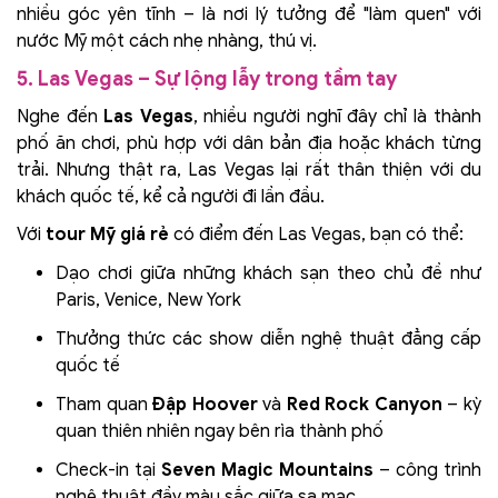
nhiều góc yên tĩnh – là nơi lý tưởng để "làm quen" với
nước Mỹ một cách nhẹ nhàng, thú vị.
5. Las Vegas – Sự lộng lẫy trong tầm tay
Nghe đến
Las Vegas
, nhiều người nghĩ đây chỉ là thành
phố ăn chơi, phù hợp với dân bản địa hoặc khách từng
trải. Nhưng thật ra, Las Vegas lại rất thân thiện với du
khách quốc tế, kể cả người đi lần đầu.
Với
tour Mỹ giá rẻ
có điểm đến Las Vegas, bạn có thể:
Dạo chơi giữa những khách sạn theo chủ đề như
Paris, Venice, New York
Thưởng thức các show diễn nghệ thuật đẳng cấp
quốc tế
Tham quan
Đập Hoover
và
Red Rock Canyon
– kỳ
quan thiên nhiên ngay bên rìa thành phố
Check-in tại
Seven Magic Mountains
– công trình
nghệ thuật đầy màu sắc giữa sa mạc