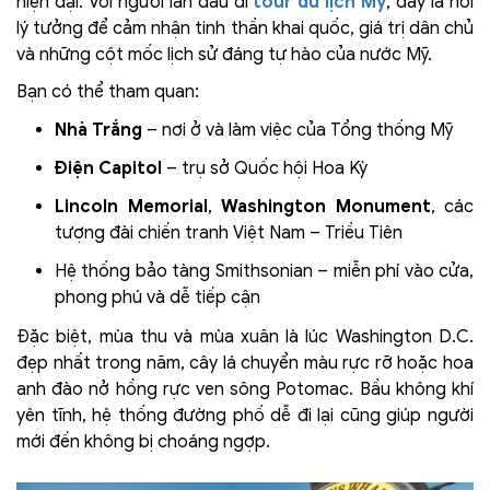
hiện đại. Với người lần đầu đi
tour du lịch Mỹ
, đây là nơi
lý tưởng để cảm nhận tinh thần khai quốc, giá trị dân chủ
và những cột mốc lịch sử đáng tự hào của nước Mỹ.
Bạn có thể tham quan:
Nhà Trắng
– nơi ở và làm việc của Tổng thống Mỹ
Điện Capitol
– trụ sở Quốc hội Hoa Kỳ
Lincoln Memorial
,
Washington Monument
, các
tượng đài chiến tranh Việt Nam – Triều Tiên
Hệ thống bảo tàng Smithsonian – miễn phí vào cửa,
phong phú và dễ tiếp cận
Đặc biệt, mùa thu và mùa xuân là lúc Washington D.C.
đẹp nhất trong năm, cây lá chuyển màu rực rỡ hoặc hoa
anh đào nở hồng rực ven sông Potomac. Bầu không khí
yên tĩnh, hệ thống đường phố dễ đi lại cũng giúp người
mới đến không bị choáng ngợp.