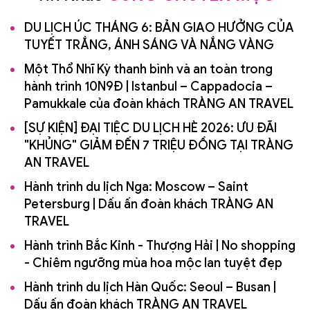
DU LỊCH ÚC THÁNG 6: BẢN GIAO HƯỞNG CỦA
TUYẾT TRẮNG, ÁNH SÁNG VÀ NẮNG VÀNG
Một Thổ Nhĩ Kỳ thanh bình và an toàn trong
hành trình 10N9Đ | Istanbul – Cappadocia –
Pamukkale của đoàn khách TRÀNG AN TRAVEL
[SỰ KIỆN] ĐẠI TIỆC DU LỊCH HÈ 2026: ƯU ĐÃI
"KHỦNG" GIẢM ĐẾN 7 TRIỆU ĐỒNG TẠI TRÀNG
AN TRAVEL
Hành trình du lịch Nga: Moscow – Saint
Petersburg | Dấu ấn đoàn khách TRÀNG AN
TRAVEL
Hành trình Bắc Kinh - Thượng Hải | No shopping
- Chiêm ngưỡng mùa hoa mộc lan tuyệt đẹp
Hành trình du lịch Hàn Quốc: Seoul – Busan |
Dấu ấn đoàn khách TRÀNG AN TRAVEL