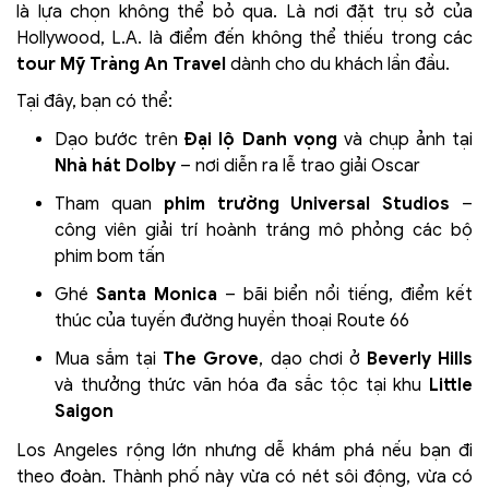
là lựa chọn không thể bỏ qua. Là nơi đặt trụ sở của
Hollywood, L.A. là điểm đến không thể thiếu trong các
tour Mỹ Tràng An Travel
dành cho du khách lần đầu.
Tại đây, bạn có thể:
Dạo bước trên
Đại lộ Danh vọng
và chụp ảnh tại
Nhà hát Dolby
– nơi diễn ra lễ trao giải Oscar
Tham quan
phim trường Universal Studios
–
công viên giải trí hoành tráng mô phỏng các bộ
phim bom tấn
Ghé
Santa Monica
– bãi biển nổi tiếng, điểm kết
thúc của tuyến đường huyền thoại Route 66
Mua sắm tại
The Grove
, dạo chơi ở
Beverly Hills
và thưởng thức văn hóa đa sắc tộc tại khu
Little
Saigon
Los Angeles rộng lớn nhưng dễ khám phá nếu bạn đi
theo đoàn. Thành phố này vừa có nét sôi động, vừa có