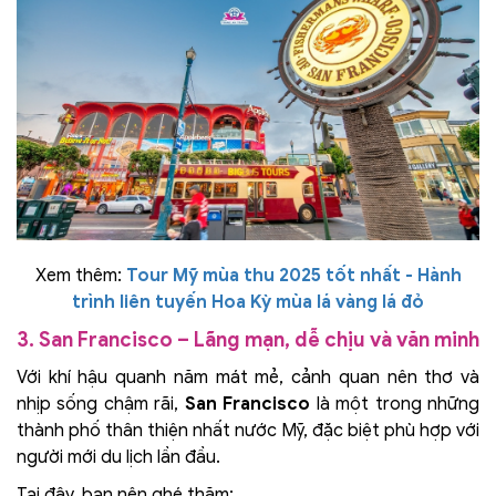
Xem thêm:
Tour Mỹ mùa thu 2025 tốt nhất - Hành
trình liên tuyến Hoa Kỳ mùa lá vàng lá đỏ
3. San Francisco – Lãng mạn, dễ chịu và văn minh
Với khí hậu quanh năm mát mẻ, cảnh quan nên thơ và
nhịp sống chậm rãi,
San Francisco
là một trong những
thành phố thân thiện nhất nước Mỹ, đặc biệt phù hợp với
người mới du lịch lần đầu.
Tại đây, bạn nên ghé thăm: