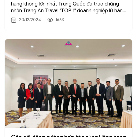
hàng không lớn nhất Trung Quốc đã trao chứng
nhận Tràng An Travel "TOP 1" doanh nghiệp lữ hành
tại Việt Nam...
20/12/2024
1663