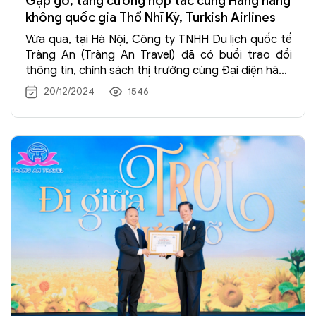
Gặp gỡ, tăng cường hợp tác cùng Hãng hàng
không quốc gia Thổ Nhĩ Kỳ, Turkish Airlines
Vừa qua, tại Hà Nội, Công ty TNHH Du lịch quốc tế
Tràng An (Tràng An Travel) đã có buổi trao đổi
thông tin, chính sách thị trường cùng Đại diện hãng
hàng không quốc gia Thổ Nhĩ Kỳ, Turkish Airline
20/12/2024
1546