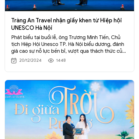
Tràng An Travel nhận giấy khen từ Hiệp hội
UNESCO Hà Nội
Phát biểu tại buổi lễ, ông Trương Minh Tiến, Chủ
tịch Hiệp Hội Unesco TP. Hà Nội biểu dương, đánh
giá cao sự nỗ lực bền bỉ, vượt qua thách thức của
tập thể người lao động Tràng An Travel, đứng đầu
20/12/2024
1448
là TGĐ Nguyễn Hữu Cường.