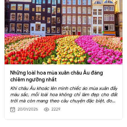
Những loài hoa mùa xuân châu Âu đáng
chiêm ngưỡng nhất
Khi châu Âu khoác lên mình chiếc áo mùa xuân đầy
màu sắc, mỗi loài hoa không chỉ làm đẹp cho đất
trời mà còn mang theo câu chuyện đặc biệt, đong
đầy cảm xúc. Mùa xuân châu Âu không chỉ là thời
20/01/2025
2229
điểm để ngắm hoa, mà còn là dịp để khám phá
những câu chuyện văn hóa, lịch sử ẩn chứa sau từng
cánh đồng hoa rực rỡ.