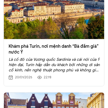
thực và cảnh đẹp tự nhiên.
Khám phá Turin, nơi mệnh danh “Bà đầm già”
nước Ý
Là cố đô của Vương quốc Sardinia và cái nôi của Ý
hiện đại, Turin hấp dẫn du khách bởi những di sản
cổ kính, nền nghệ thuật phong phú và không gian
thiên nhiên thơ mộng...
20/01/2025
2278