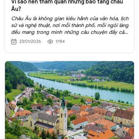
Vì sao nên tham quan những bảo tàng châu
Âu?
Châu Âu là không gian kiêu hãnh của văn hóa, lịch
sử và nghệ thuật, nơi mỗi thành phố, mỗi ngôi làng
đều mang trong mình những câu chuyện đầy cảm
hứng. Các bảo tàng châu Âu không chỉ là nơi lưu
23/01/2025
1784
giữ ký ức mà còn là điểm khởi đầu cho những hành
trình khám phá đầy thú vị.