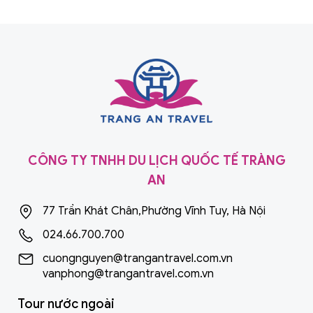
giữa lòng châu Âu
...
CÔNG TY TNHH DU LỊCH QUỐC TẾ TRÀNG
AN
77 Trần Khát Chân,Phường Vĩnh Tuy, Hà Nội
024.66.700.700
cuongnguyen@trangantravel.com.vn
vanphong@trangantravel.com.vn
Tour nước ngoài