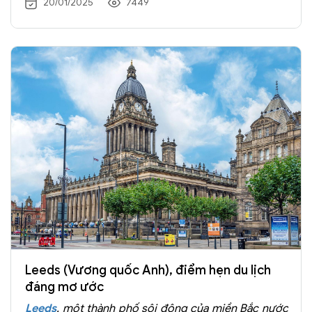
20/01/2025
7449
tưởng cho những ai yêu thích sự giao thoa giữa
truyền thống và hiện đại
Leeds (Vương quốc Anh), điểm hẹn du lịch
đáng mơ ước
Leeds
, một thành phố sôi động của miền Bắc nước