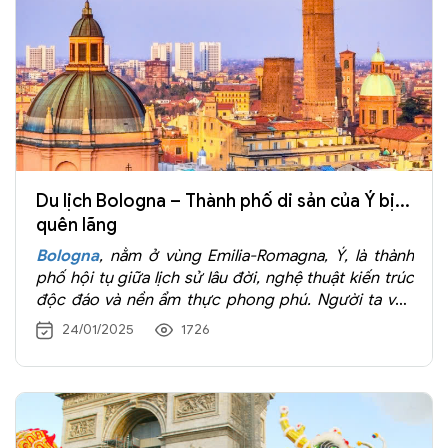
Du lịch Bologna – Thành phố di sản của Ý bị...
quên lãng
Bologna
, nằm ở vùng Emilia-Romagna, Ý, là thành
phố hội tụ giữa lịch sử lâu đời, nghệ thuật kiến trúc
độc đáo và nền ẩm thực phong phú. Người ta vốn
biết đến với biệt danh “La Rossa” (Thành phố đỏ), kỳ
24/01/2025
1726
vọng trở thành điểm đến không thể bỏ qua với lữ
khách yêu nước Ý xinh đẹp...