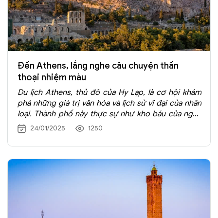
Đến Athens, lắng nghe câu chuyện thần
thoại nhiệm màu
Du lịch Athens, thủ đô của Hy Lạp, là cơ hội khám
phá những giá trị văn hóa và lịch sử vĩ đại của nhân
loại. Thành phố này thực sự như kho báu của nghệ
thuật, triết học và kiến trúc cổ đại. Dạo bước qua
24/01/2025
1250
Athens, bạn sẽ cảm nhận rõ sự giao thoa giữa quá
khứ thần thoại huy hoàng và nhịp sống hiện đại sôi
động.