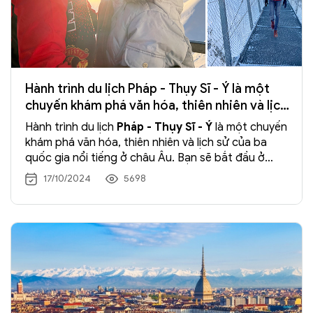
Hành trình du lịch Pháp - Thụy Sĩ - Ý là một
chuyến khám phá văn hóa, thiên nhiên và lịch
sử của ba quốc gia nổi tiếng ở châu Âu
Hành trình du lịch
Pháp - Thụy Sĩ - Ý
là một chuyến
khám phá văn hóa, thiên nhiên và lịch sử của ba
quốc gia nổi tiếng ở châu Âu. Bạn sẽ bắt đầu ở
Pháp, với Paris – thành phố của tình yêu, thăm
17/10/2024
5698
tháp Eiffel, bảo tàng Louvre và những đại lộ lãng
mạn. Tiếp theo, hành trình đến Thụy Sĩ, nơi có cảnh
sắc thiên nhiên tuyệt đẹp với núi non, hồ nước và
những ngôi làng thanh bình như Lucerne hay
Interlaken. Cuối cùng là Ý, với những thành phố
giàu lịch sử như Rome, Florence, và Venice, nơi bạn
sẽ chiêm ngưỡng những công trình kiến trúc cổ
điển, đài phun nước, và kênh đào thơ mộng. Đây là
hành trình kết hợp hoàn hảo giữa nghệ thuật, ẩm