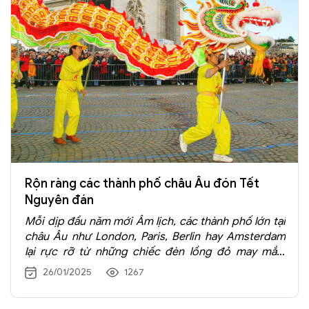
Rộn ràng các thành phố châu Âu đón Tết
Nguyên đán
Mỗi dịp đầu năm mới Âm lịch, các thành phố lớn tại
châu Âu như London, Paris, Berlin hay Amsterdam
lại rực rỡ từ những chiếc đèn lồng đỏ may mắn,
tiếng trống múa lân và không khí náo nhiệt của các
26/01/2025
1267
lễ hội. Dưới đây là những điểm đến không thể bỏ lỡ
để cảm nhận không khí
Tết Nguyên đán độc đáo