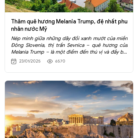
Thăm quê hương Melania Trump, đệ nhất phu
nhân nước Mỹ
Nép mình giữa những dãy đồi xanh mướt của miền
Đông Slovenia, thị trấn Sevnica – quê hương của
Melania Trump – là một điểm đến thú vị và đầy bất
ngờ dành cho những ai yêu thích khám phá văn hóa,
23/01/2025
6570
lịch sử và phong cảnh yên bình. Với bề dày lịch sử,
những di tích cổ kính và ẩm thực độc đáo, nơi đây
mang đến một hành trình trải nghiệm nhẹ nhàng
nhưng sâu sắc.