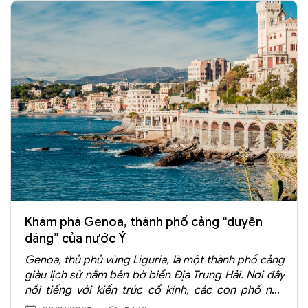
Khám phá Genoa, thành phố cảng “duyên
dáng” của nước Ý
Genoa, thủ phủ vùng Liguria, là một thành phố cảng
giàu lịch sử nằm bên bờ biển Địa Trung Hải. Nơi đây
nổi tiếng với kiến trúc cổ kính, các con phố nhỏ
xinh đẹp và nền văn hóa phong phú, là điểm đến lý