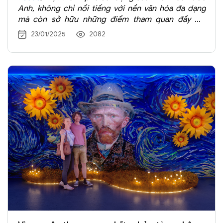
Anh, không chỉ nổi tiếng với nền văn hóa đa dạng
mà còn sở hữu những điểm tham quan đầy mê
hoặc. Từ các công trình kiến trúc cổ kính, bảo tàng
23/01/2025
2082
lịch sử cho đến không gian xanh tươi mát, Leeds
mang đến trải nghiệm độc đáo cho du khách.