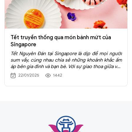
Tết truyền thống qua món bánh mứt của
Singapore
Tết Nguyên Đán tại Singapore là dịp để mọi người
sum vầy, cùng nhau chia sẻ những khoảnh khắc ấm
áp bên gia đình và bạn bè. Với sự giao thoa giữa văn
hóa Trung Hoa, Peranakan, và các nền văn hóa khác,
22/01/2025
1442
ẩm thực Tết của Singapore vừa độc đáo vừa phong
phú.