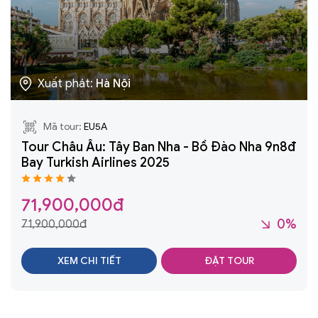
Xuất phát:
Hà Nội
Mã tour:
EU5A
Tour Châu Âu: Tây Ban Nha - Bồ Đào Nha 9n8đ
Bay Turkish Airlines 2025
71,900,000đ
0%
71,900,000đ
XEM CHI TIẾT
ĐẶT TOUR