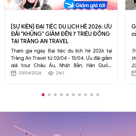
[SỰ KIỆN] ĐẠI TIỆC DU LỊCH HÈ 2026: ƯU
G
ĐÃI "KHỦNG" GIẢM ĐẾN 7 TRIỆU ĐỒNG
c
TẠI TRÀNG AN TRAVEL
Tham gia ngay Đại tiệc du lịch hè 2026 tại
T
Tràng An Travel từ 03/04 - 15/04. Ưu đãi giảm
t
giá tour Châu Âu, Nhật Bản, Hàn Quốc,
23
Trung Quốc lên đến 7.000.000đ. Đăng ký
cá
03/04/2026
2167
ngay để nhận quà tặng hấp dẫn!