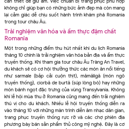
cần thiết để giữ ấm. Việc chuẩn bị trang phục phù hợp
không chỉ giúp bạn có những bức ảnh đẹp mà còn mang
lại cảm giác dễ chịu suốt hành trình khám phá Romania
trong tour châu Âu.
Trải nghiệm văn hóa và ẩm thực đậm chất
Romania
Một trong những điểm thu hút nhất khi du lịch Romania
tháng 10 chính là trải nghiệm văn hóa bản địa và ẩm thực
truyền thống. Khi tham gia tour châu Âu Tràng An Travel,
du khách sẽ có cơ hội thưởng thức các món ăn nổi tiếng
như sarmale (bắp cải cuộn thịt), mămăligă (món ngô
truyền thống), ciorbă de burtă (súp lòng bò) hay những
món bánh ngọt đặc trưng của vùng Transylvania. Không
khí lễ hội mùa thu ở Romania cũng mang đến trải nghiệm
thú vị cho du khách. Nhiều lễ hội truyền thống diễn ra
vào tháng 10 với những màn trình diễn âm nhạc dân gian,
trang phục truyền thống rực rỡ và các chợ phiên địa
phương bày bán sản phẩm thủ công mỹ nghệ. Đây là cơ