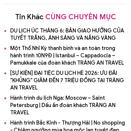
Tin Khác
CÙNG CHUYÊN MỤC
DU LỊCH ÚC THÁNG 6: BẢN GIAO HƯỞNG CỦA
TUYẾT TRẮNG, ÁNH SÁNG VÀ NẮNG VÀNG
Một Thổ Nhĩ Kỳ thanh bình và an toàn trong
hành trình 10N9Đ | Istanbul – Cappadocia –
Pamukkale của đoàn khách TRÀNG AN TRAVEL
[SỰ KIỆN] ĐẠI TIỆC DU LỊCH HÈ 2026: ƯU ĐÃI
"KHỦNG" GIẢM ĐẾN 7 TRIỆU ĐỒNG TẠI TRÀNG
AN TRAVEL
Hành trình du lịch Nga: Moscow – Saint
Petersburg | Dấu ấn đoàn khách TRÀNG AN
TRAVEL
Hành trình Bắc Kinh - Thượng Hải | No shopping
- Chiêm ngưỡng mùa hoa mộc lan tuyệt đẹp