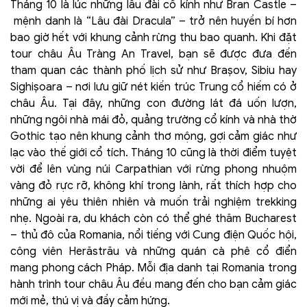
Tháng 10 là lúc những lâu đài cổ kính như Bran Castle –
mệnh danh là “Lâu đài Dracula” – trở nên huyền bí hơn
bao giờ hết với khung cảnh rừng thu bao quanh. Khi đặt
tour châu Âu Tràng An Travel, bạn sẽ được đưa đến
tham quan các thành phố lịch sử như Brașov, Sibiu hay
Sighișoara – nơi lưu giữ nét kiến trúc Trung cổ hiếm có ở
châu Âu. Tại đây, những con đường lát đá uốn lượn,
những ngôi nhà mái đỏ, quảng trường cổ kính và nhà thờ
Gothic tạo nên khung cảnh thơ mộng, gợi cảm giác như
lạc vào thế giới cổ tích. Tháng 10 cũng là thời điểm tuyệt
vời để lên vùng núi Carpathian với rừng phong nhuộm
vàng đỏ rực rỡ, không khí trong lành, rất thích hợp cho
những ai yêu thiên nhiên và muốn trải nghiệm trekking
nhẹ. Ngoài ra, du khách còn có thể ghé thăm Bucharest
– thủ đô của Romania, nổi tiếng với Cung điện Quốc hội,
công viên Herăstrău và những quán cà phê cổ điển
mang phong cách Pháp. Mỗi địa danh tại Romania trong
hành trình tour châu Âu đều mang đến cho bạn cảm giác
mới mẻ, thú vị và đầy cảm hứng.