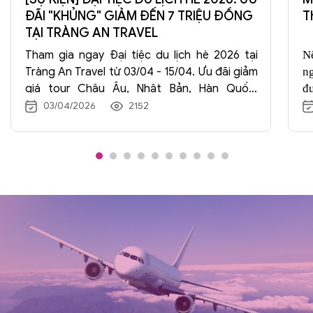
ĐÃI "KHỦNG" GIẢM ĐẾN 7 TRIỆU ĐỒNG
T
TẠI TRÀNG AN TRAVEL
Tham gia ngay Đại tiệc du lịch hè 2026 tại
N
Tràng An Travel từ 03/04 - 15/04. Ưu đãi giảm
ng
giá tour Châu Âu, Nhật Bản, Hàn Quốc,
đ
Trung Quốc lên đến 7.000.000đ. Đăng ký
t
03/04/2026
2152
ngay để nhận quà tặng hấp dẫn!
x
t
n
t
m
th
nh
v
h
t
l
q