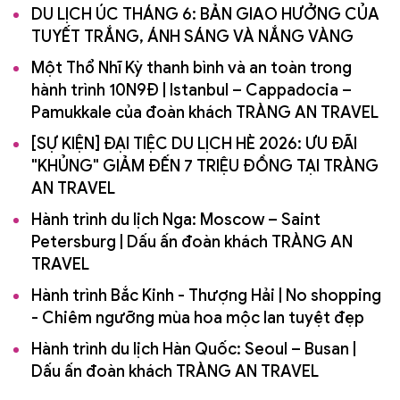
DU LỊCH ÚC THÁNG 6: BẢN GIAO HƯỞNG CỦA
TUYẾT TRẮNG, ÁNH SÁNG VÀ NẮNG VÀNG
Một Thổ Nhĩ Kỳ thanh bình và an toàn trong
hành trình 10N9Đ | Istanbul – Cappadocia –
Pamukkale của đoàn khách TRÀNG AN TRAVEL
[SỰ KIỆN] ĐẠI TIỆC DU LỊCH HÈ 2026: ƯU ĐÃI
"KHỦNG" GIẢM ĐẾN 7 TRIỆU ĐỒNG TẠI TRÀNG
AN TRAVEL
Hành trình du lịch Nga: Moscow – Saint
Petersburg | Dấu ấn đoàn khách TRÀNG AN
TRAVEL
Hành trình Bắc Kinh - Thượng Hải | No shopping
- Chiêm ngưỡng mùa hoa mộc lan tuyệt đẹp
Hành trình du lịch Hàn Quốc: Seoul – Busan |
Dấu ấn đoàn khách TRÀNG AN TRAVEL