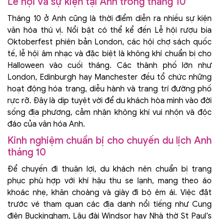
Lễ hội và sự kiện tại Anh trong tháng 10
Tháng 10 ở Anh cũng là thời điểm diễn ra nhiều sự kiện
văn hóa thú vị. Nổi bật có thể kể đến Lễ hội rượu bia
Oktoberfest phiên bản London, các hội chợ sách quốc
tế, lễ hội âm nhạc và đặc biệt là không khí chuẩn bị cho
Halloween vào cuối tháng. Các thành phố lớn như
London, Edinburgh hay Manchester đều tổ chức những
hoạt động hóa trang, diễu hành và trang trí đường phố
rực rỡ. Đây là dịp tuyệt vời để du khách hòa mình vào đời
sống địa phương, cảm nhận không khí vui nhộn và độc
đáo của văn hóa Anh.
Kinh nghiệm chuẩn bị cho chuyến du lịch Anh
tháng 10
Để chuyến đi thuận lợi, du khách nên chuẩn bị trang
phục phù hợp với khí hậu thu se lạnh, mang theo áo
khoác nhẹ, khăn choàng và giày đi bộ êm ái. Việc đặt
trước vé tham quan các địa danh nổi tiếng như Cung
điện Buckingham, Lâu đài Windsor hay Nhà thờ St Paul’s