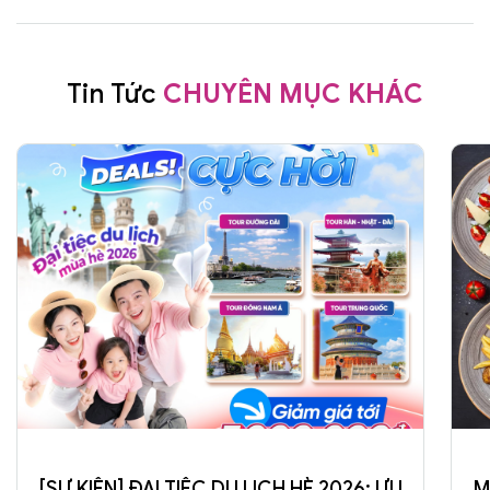
Tin Tức
CHUYÊN MỤC KHÁC
[SỰ KIỆN] ĐẠI TIỆC DU LỊCH HÈ 2026: ƯU
M