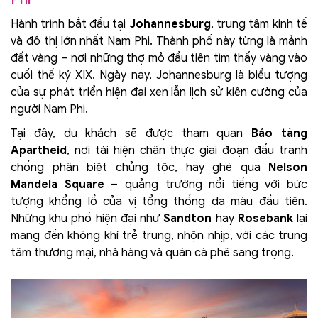
Hành trình bắt đầu tại
Johannesburg
, trung tâm kinh tế
và đô thị lớn nhất Nam Phi. Thành phố này từng là mảnh
đất vàng – nơi những thợ mỏ đầu tiên tìm thấy vàng vào
cuối thế kỷ XIX. Ngày nay, Johannesburg là biểu tượng
của sự phát triển hiện đại xen lẫn lịch sử kiên cường của
người Nam Phi.
Tại đây, du khách sẽ được tham quan
Bảo tàng
Apartheid
, nơi tái hiện chân thực giai đoạn đấu tranh
chống phân biệt chủng tộc, hay ghé qua
Nelson
Mandela Square
– quảng trường nổi tiếng với bức
tượng khổng lồ của vị tổng thống da màu đầu tiên.
Những khu phố hiện đại như
Sandton
hay
Rosebank
lại
mang đến không khí trẻ trung, nhộn nhịp, với các trung
tâm thương mại, nhà hàng và quán cà phê sang trọng.