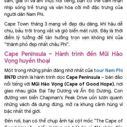
sắm, giải trí và ẩm thực nổi tiếng, bạn có thể cảm nhận
nhịp sống trẻ trung và văn hóa cởi mở đặc trưng của
người dân Nam Phi.
Cape Town tháng 3 mang vẻ đẹp dịu dàng, khí hậu dễ
chịu, bầu trời trong vắt và gió biển mát rượi. Đây là thời
điểm lý tưởng để tận hưởng trọn vẹn không khí của
“thành phố đẹp nhất châu Phi”.
Cape Peninsula – Hành trình đến Mũi Hảo
Vọng huyền thoại
Một trong những phần đáng nhớ nhất của
tour Nam Phi
8N7Đ
chính là hành trình dọc
Cape Peninsula
– bán đảo
nổi tiếng với
Mũi Hảo Vọng (Cape of Good Hope)
, nơi
giao nhau giữa Đại Tây Dương và Ấn Độ Dương. Con
đường ven biển Chapman’s Peak Drive uốn lượn quanh
những vách đá dựng đứng, mở ra khung cảnh hùng vĩ
bậc nhất thế giới.
Đến nơi, bạn có thể chụp ảnh tại cột mốc “The Cape of