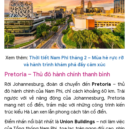
Xem thêm:
Thời tiết Nam Phi tháng 2 – Mùa hè rực rỡ
và hành trình khám phá đầy cảm xúc
Pretoria – Thủ đô hành chính thanh bình
Rời Johannesburg, đoàn di chuyển đến
Pretoria
– thủ
đô hành chính của Nam Phi, chỉ cách khoảng 60 km. Trái
ngược với vẻ năng động của Johannesburg, Pretoria
mang nét cổ điển, trầm mặc với những công trình kiến
trúc kiểu Hà Lan xen lẫn phong cách tân cổ điển.
Điểm nhấn nổi bật nhất là
Union Buildings
– nơi làm việc
của Tổng thống Nam Phi, tọa lạc trên ngọn đồi cao, nhìn