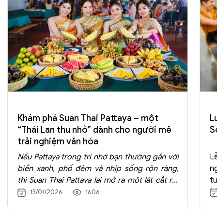
Khám phá Suan Thai Pattaya – một
L
“Thái Lan thu nhỏ” dành cho người mê
S
trải nghiệm văn hóa
Nếu Pattaya trong trí nhớ bạn thường gắn với
L
biển xanh, phố đêm và nhịp sống rộn ràng,
n
thì Suan Thai Pattaya lại mở ra một lát cắt rất
t
khác của Thái Lan: chậm rãi hơn, truyền thống
v
13/01/2026
1606
hơn và giàu cảm giác “được chạm vào văn
v
hóa” bằng chính những hoạt động bạn tham
t