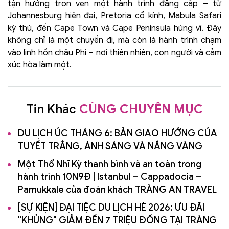
tận hưởng trọn vẹn một hành trình đẳng cấp – từ
Johannesburg hiện đại, Pretoria cổ kính, Mabula Safari
kỳ thú, đến Cape Town và Cape Peninsula hùng vĩ. Đây
không chỉ là một chuyến đi, mà còn là hành trình chạm
vào linh hồn châu Phi – nơi thiên nhiên, con người và cảm
xúc hòa làm một.
Tin Khác
CÙNG CHUYÊN MỤC
DU LỊCH ÚC THÁNG 6: BẢN GIAO HƯỞNG CỦA
TUYẾT TRẮNG, ÁNH SÁNG VÀ NẮNG VÀNG
Một Thổ Nhĩ Kỳ thanh bình và an toàn trong
hành trình 10N9Đ | Istanbul – Cappadocia –
Pamukkale của đoàn khách TRÀNG AN TRAVEL
[SỰ KIỆN] ĐẠI TIỆC DU LỊCH HÈ 2026: ƯU ĐÃI
"KHỦNG" GIẢM ĐẾN 7 TRIỆU ĐỒNG TẠI TRÀNG