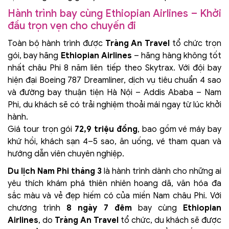
Hành trình bay cùng Ethiopian Airlines – Khởi
đầu trọn vẹn cho chuyến đi
Toàn bộ hành trình được
Tràng An Travel
tổ chức trọn
gói, bay hãng
Ethiopian Airlines
– hãng hàng không tốt
nhất châu Phi 8 năm liên tiếp theo Skytrax. Với đội bay
hiện đại Boeing 787 Dreamliner, dịch vụ tiêu chuẩn 4 sao
và đường bay thuận tiện Hà Nội – Addis Ababa – Nam
Phi, du khách sẽ có trải nghiệm thoải mái ngay từ lúc khởi
hành.
Giá tour trọn gói
72,9 triệu đồng
, bao gồm vé máy bay
khứ hồi, khách sạn 4–5 sao, ăn uống, vé tham quan và
hướng dẫn viên chuyên nghiệp.
Du lịch Nam Phi tháng 3
là hành trình dành cho những ai
yêu thích khám phá thiên nhiên hoang dã, văn hóa đa
sắc màu và vẻ đẹp hiếm có của miền Nam châu Phi. Với
chương trình
8 ngày 7 đêm
bay cùng
Ethiopian
Airlines
, do
Tràng An Travel
tổ chức, du khách sẽ được