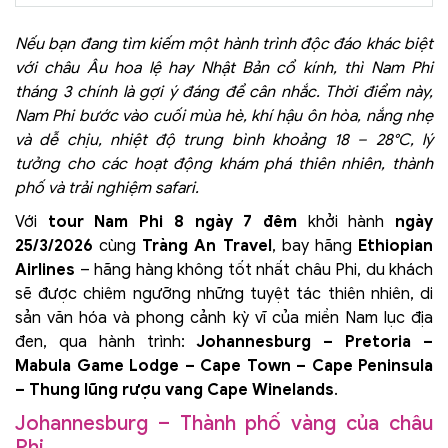
Nếu bạn đang tìm kiếm một hành trình độc đáo khác biệt
với châu Âu hoa lệ hay Nhật Bản cổ kính, thì Nam Phi
tháng 3 chính là gợi ý đáng để cân nhắc. Thời điểm này,
Nam Phi bước vào cuối mùa hè, khí hậu ôn hòa, nắng nhẹ
và dễ chịu, nhiệt độ trung bình khoảng 18 – 28°C, lý
tưởng cho các hoạt động khám phá thiên nhiên, thành
phố và trải nghiệm safari.
Với
tour Nam Phi 8 ngày 7 đêm
khởi hành
ngày
25/3/2026
cùng
Tràng An Travel
, bay hãng
Ethiopian
Airlines
– hãng hàng không tốt nhất châu Phi, du khách
sẽ được chiêm ngưỡng những tuyệt tác thiên nhiên, di
sản văn hóa và phong cảnh kỳ vĩ của miền Nam lục địa
đen, qua hành trình:
Johannesburg – Pretoria –
Mabula Game Lodge – Cape Town – Cape Peninsula
– Thung lũng rượu vang Cape Winelands
.
Johannesburg – Thành phố vàng của châu
Phi