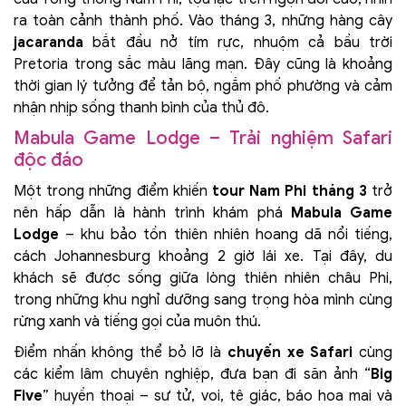
ra toàn cảnh thành phố. Vào tháng 3, những hàng cây
jacaranda
bắt đầu nở tím rực, nhuộm cả bầu trời
Pretoria trong sắc màu lãng mạn. Đây cũng là khoảng
thời gian lý tưởng để tản bộ, ngắm phố phường và cảm
nhận nhịp sống thanh bình của thủ đô.
Mabula Game Lodge – Trải nghiệm Safari
độc đáo
Một trong những điểm khiến
tour Nam Phi tháng 3
trở
nên hấp dẫn là hành trình khám phá
Mabula Game
Lodge
– khu bảo tồn thiên nhiên hoang dã nổi tiếng,
cách Johannesburg khoảng 2 giờ lái xe. Tại đây, du
khách sẽ được sống giữa lòng thiên nhiên châu Phi,
trong những khu nghỉ dưỡng sang trọng hòa mình cùng
rừng xanh và tiếng gọi của muôn thú.
Điểm nhấn không thể bỏ lỡ là
chuyến xe Safari
cùng
các kiểm lâm chuyên nghiệp, đưa bạn đi săn ảnh “
Big
Five
” huyền thoại – sư tử, voi, tê giác, báo hoa mai và