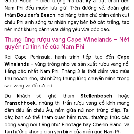
Good Hope” – biểu tượng mà bất kỳ ai đặt chân đến
Nam Phi đều muốn lưu giữ. Trên đường về, đoàn ghé
thăm
Boulder’s Beach
, nơi hàng trăm chú chim cánh cụt
châu Phi sinh sống tự nhiên ngay bên bờ cát trắng, tạo
nên một khung cảnh vừa đáng yêu vừa độc đáo.
Thung lũng rượu vang Cape Winelands – Nét
quyến rũ tinh tế của Nam Phi
Rời Cape Peninsula, hành trình tiếp tục đến
Cape
Winelands
– vùng trồng nho và sản xuất rượu vang nổi
tiếng bậc nhất Nam Phi. Tháng 3 là thời điểm vào mùa
thu hoạch nho, khi những thung lũng chuyển mình trong
sắc vàng và đỏ rực rỡ.
Du khách sẽ ghé thăm
Stellenbosch
hoặc
Franschhoek
, những thị trấn rượu vang cổ kính mang
đậm dấu ấn châu Âu, nằm giữa núi non trùng điệp. Tại
đây, bạn có thể tham quan hầm rượu, thưởng thức các
dòng vang nổi tiếng như Pinotage hay Chenin Blanc, và
tận hưởng không gian yên bình của miền quê Nam Phi.