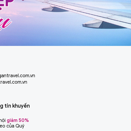
antravel.com.vn
ravel.com.vn
g tin khuyến
hội
giảm 50%
heo của Quý