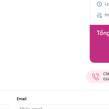
Lị
Ph
Tổng
CS
02
Email