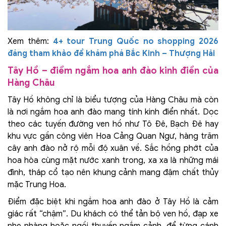
Xem thêm:
4+ tour Trung Quốc no shopping 2026
đáng tham khảo để khám phá Bắc Kinh – Thượng Hải
Tây Hồ – điểm ngắm hoa anh đào kinh điển của
Hàng Châu
Tây Hồ không chỉ là biểu tượng của Hàng Châu mà còn
là nơi ngắm hoa anh đào mang tính kinh điển nhất. Dọc
theo các tuyến đường ven hồ như Tô Đê, Bạch Đê hay
khu vực gần công viên Hoa Cảng Quan Ngư, hàng trăm
cây anh đào nở rộ mỗi độ xuân về. Sắc hồng phớt của
hoa hòa cùng mặt nước xanh trong, xa xa là những mái
đình, tháp cổ tạo nên khung cảnh mang đậm chất thủy
mặc Trung Hoa.
Điểm đặc biệt khi ngắm hoa anh đào ở Tây Hồ là cảm
giác rất “chậm”. Du khách có thể tản bộ ven hồ, đạp xe
nhẹ nhàng hoặc ngồi thuyền ngắm cảnh, để từng cánh