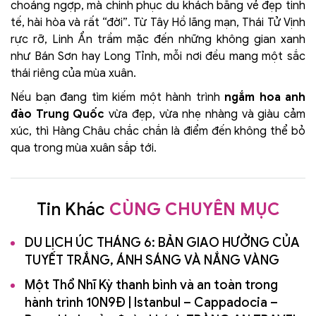
choáng ngợp, mà chinh phục du khách bằng vẻ đẹp tinh
tế, hài hòa và rất “đời”. Từ Tây Hồ lãng mạn, Thái Tử Vịnh
rực rỡ, Linh Ẩn trầm mặc đến những không gian xanh
như Bán Sơn hay Long Tỉnh, mỗi nơi đều mang một sắc
thái riêng của mùa xuân.
Nếu bạn đang tìm kiếm một hành trình
ngắm hoa anh
đào Trung Quốc
vừa đẹp, vừa nhẹ nhàng và giàu cảm
xúc, thì Hàng Châu chắc chắn là điểm đến không thể bỏ
qua trong mùa xuân sắp tới.
Tin Khác
CÙNG CHUYÊN MỤC
DU LỊCH ÚC THÁNG 6: BẢN GIAO HƯỞNG CỦA
TUYẾT TRẮNG, ÁNH SÁNG VÀ NẮNG VÀNG
Một Thổ Nhĩ Kỳ thanh bình và an toàn trong
hành trình 10N9Đ | Istanbul – Cappadocia –