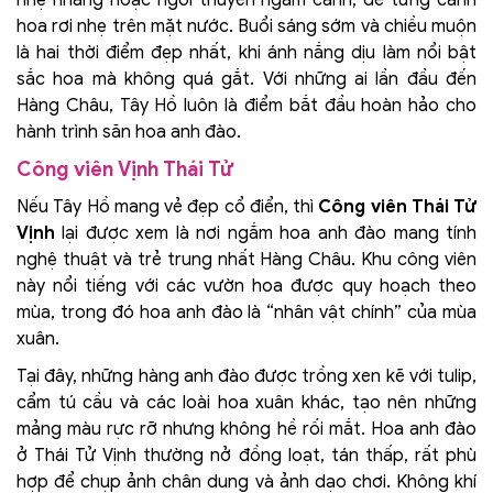
hoa rơi nhẹ trên mặt nước. Buổi sáng sớm và chiều muộn
là hai thời điểm đẹp nhất, khi ánh nắng dịu làm nổi bật
sắc hoa mà không quá gắt. Với những ai lần đầu đến
Hàng Châu, Tây Hồ luôn là điểm bắt đầu hoàn hảo cho
hành trình săn hoa anh đào.
Công viên Vịnh Thái Tử
Nếu Tây Hồ mang vẻ đẹp cổ điển, thì
Công viên Thái Tử
Vịnh
lại được xem là nơi ngắm hoa anh đào mang tính
nghệ thuật và trẻ trung nhất Hàng Châu. Khu công viên
này nổi tiếng với các vườn hoa được quy hoạch theo
mùa, trong đó hoa anh đào là “nhân vật chính” của mùa
xuân.
Tại đây, những hàng anh đào được trồng xen kẽ với tulip,
cẩm tú cầu và các loài hoa xuân khác, tạo nên những
mảng màu rực rỡ nhưng không hề rối mắt. Hoa anh đào
ở Thái Tử Vịnh thường nở đồng loạt, tán thấp, rất phù
hợp để chụp ảnh chân dung và ảnh dạo chơi. Không khí