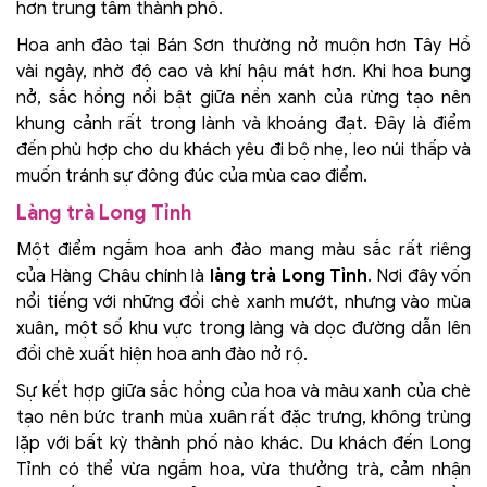
hơn trung tâm thành phố.
Hoa anh đào tại Bán Sơn thường nở muộn hơn Tây Hồ
vài ngày, nhờ độ cao và khí hậu mát hơn. Khi hoa bung
nở, sắc hồng nổi bật giữa nền xanh của rừng tạo nên
khung cảnh rất trong lành và khoáng đạt. Đây là điểm
đến phù hợp cho du khách yêu đi bộ nhẹ, leo núi thấp và
muốn tránh sự đông đúc của mùa cao điểm.
Làng trà Long Tỉnh
Một điểm ngắm hoa anh đào mang màu sắc rất riêng
của Hàng Châu chính là
làng trà Long Tỉnh
. Nơi đây vốn
nổi tiếng với những đồi chè xanh mướt, nhưng vào mùa
xuân, một số khu vực trong làng và dọc đường dẫn lên
đồi chè xuất hiện hoa anh đào nở rộ.
Sự kết hợp giữa sắc hồng của hoa và màu xanh của chè
tạo nên bức tranh mùa xuân rất đặc trưng, không trùng
lặp với bất kỳ thành phố nào khác. Du khách đến Long
Tỉnh có thể vừa ngắm hoa, vừa thưởng trà, cảm nhận