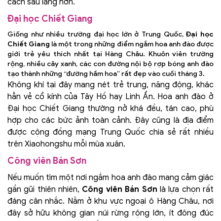
cách sâu lắng hơn.
Đại học Chiết Giang
Giống như nhiều trường đại học lớn ở Trung Quốc,
Đại học
Chiết Giang
là một trong những điểm ngắm hoa anh đào được
giới trẻ yêu thích nhất tại Hàng Châu. Khuôn viên trường
rộng, nhiều cây xanh, các con đường nội bộ rợp bóng anh đào
tạo thành những “đường hầm hoa” rất đẹp vào cuối tháng 3.
Không khí tại đây mang nét trẻ trung, năng động, khác
hẳn vẻ cổ kính của Tây Hồ hay Linh Ẩn. Hoa anh đào ở
Đại học Chiết Giang thường nở khá đều, tán cao, phù
hợp cho các bức ảnh toàn cảnh. Đây cũng là địa điểm
được cộng đồng mạng Trung Quốc chia sẻ rất nhiều
trên Xiaohongshu mỗi mùa xuân.
Công viên Bán Sơn
Nếu muốn tìm một nơi ngắm hoa anh đào mang cảm giác
gần gũi thiên nhiên,
Công viên Bán Sơn
là lựa chọn rất
đáng cân nhắc. Nằm ở khu vực ngoại ô Hàng Châu, nơi
đây sở hữu không gian núi rừng rộng lớn, ít đông đúc