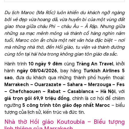
Du lịch Maroc (Ma Rốc) luôn khiến du khách ngỡ ngàng
bởi vẻ đẹp vừa hoang dã, vừa huyền bí của một vùng đất
giao thoa giữa châu Phi – châu Âu – Ả Rập. Nhưng giữa
những sa mạc mênh mông và thành cổ hàng nghìn năm
tuổi, Maroc còn ẩn chứa một nét văn hóa đặc biệt – nơi
mà những nhà thờ, đền Hồi giáo, tu viện và thánh đường
cùng tồn tại hài hòa trong không gian tôn giáo đa sắc.
Hành trình
10 ngày 9 đêm
cùng
Tràng An Travel
, khởi
hành
ngày 08/04/2026
, bay hãng
Turkish Airlines 5
sao
, đưa du khách qua những thành phố huyền thoại:
Marrakech – Ouarzazate – Sahara – Merzouga – Fes
– Chefchaouen – Rabat – Casablanca – Hà Nội
, với
giá trọn gói 69,9 triệu đồng
, chính là cơ hội để chiêm
ngưỡng
5 công trình tôn giáo đẹp nhất Maroc
– biểu
tượng của lịch sử, kiến trúc và đức tin.
Nhà thờ Hồi giáo Koutoubia – Biểu tượng
linh thiêng của Marrakech