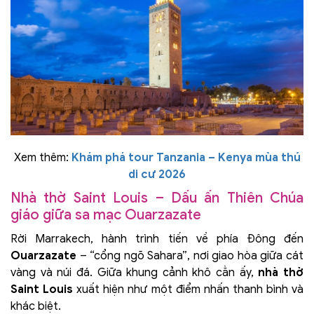
Xem thêm:
Khám phá tour Tanzania – Kenya mùa thú
di cư 2026
Nhà thờ Saint Louis – Dấu ấn Thiên Chúa
giáo giữa sa mạc Ouarzazate
Rời Marrakech, hành trình tiến về phía Đông đến
Ouarzazate
– “cổng ngõ Sahara”, nơi giao hòa giữa cát
vàng và núi đá. Giữa khung cảnh khô cằn ấy,
nhà thờ
Saint Louis
xuất hiện như một điểm nhấn thanh bình và
khác biệt.