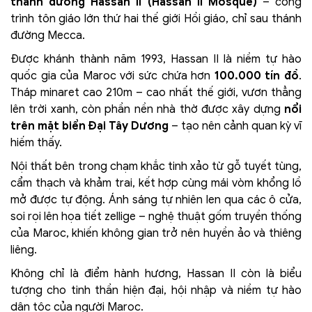
thánh đường Hassan II (Hassan II Mosque)
– công
trình tôn giáo lớn thứ hai thế giới Hồi giáo, chỉ sau thánh
đường Mecca.
Được khánh thành năm 1993, Hassan II là niềm tự hào
quốc gia của Maroc với sức chứa hơn
100.000 tín đồ
.
Tháp minaret cao 210m – cao nhất thế giới, vươn thẳng
lên trời xanh, còn phần nền nhà thờ được xây dựng
nổi
trên mặt biển Đại Tây Dương
– tạo nên cảnh quan kỳ vĩ
hiếm thấy.
Nội thất bên trong chạm khắc tinh xảo từ gỗ tuyết tùng,
cẩm thạch và khảm trai, kết hợp cùng mái vòm khổng lồ
mở được tự động. Ánh sáng tự nhiên len qua các ô cửa,
soi rọi lên họa tiết zellige – nghệ thuật gốm truyền thống
của Maroc, khiến không gian trở nên huyền ảo và thiêng
liêng.
Không chỉ là điểm hành hương, Hassan II còn là biểu
tượng cho tinh thần hiện đại, hội nhập và niềm tự hào
dân tộc của người Maroc.