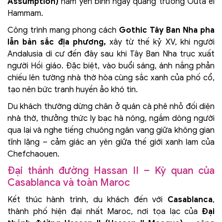
Assumption)
nằm yên bình ngay quảng trường Outa el
Hammam.
Công trình mang phong cách
Gothic Tây Ban Nha pha
lẫn bản sắc địa phương,
xây từ thế kỷ XV, khi người
Andalusia di cư đến đây sau khi Tây Ban Nha trục xuất
người Hồi giáo. Đặc biệt, vào buổi sáng, ánh nắng phản
chiếu lên tường nhà thờ hòa cùng sắc xanh của phố cổ,
tạo nên bức tranh huyền ảo khó tin.
Du khách thường dừng chân ở quán cà phê nhỏ đối diện
nhà thờ, thưởng thức ly bạc hà nóng, ngắm dòng người
qua lại và nghe tiếng chuông ngân vang giữa không gian
tĩnh lặng – cảm giác an yên giữa thế giới xanh lam của
Chefchaouen.
Đại thánh đường Hassan II – Kỳ quan của
Casablanca và toàn Maroc
Kết thúc hành trình, du khách đến với
Casablanca
,
thành phố hiện đại nhất Maroc, nơi tọa lạc của
Đại