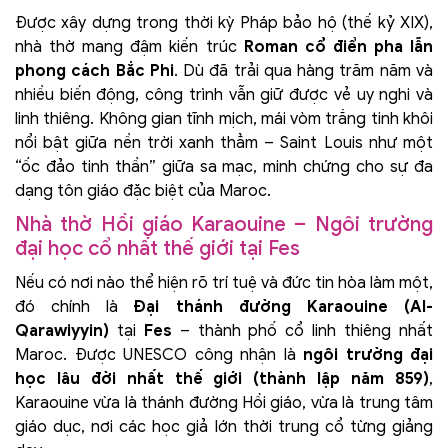
Được xây dựng trong thời kỳ Pháp bảo hộ (thế kỷ XIX),
nhà thờ mang đậm kiến trúc
Roman cổ điển pha lẫn
phong cách Bắc Phi
. Dù đã trải qua hàng trăm năm và
nhiều biến động, công trình vẫn giữ được vẻ uy nghi và
linh thiêng. Không gian tĩnh mịch, mái vòm trắng tinh khôi
nổi bật giữa nền trời xanh thẳm – Saint Louis như một
“ốc đảo tinh thần” giữa sa mạc, minh chứng cho sự đa
dạng tôn giáo đặc biệt của Maroc.
Nhà thờ Hồi giáo Karaouine – Ngôi trường
đại học cổ nhất thế giới tại Fes
Nếu có nơi nào thể hiện rõ trí tuệ và đức tin hòa làm một,
đó chính là
Đại thánh đường Karaouine (Al-
Qarawiyyin)
tại
Fes
– thành phố cổ linh thiêng nhất
Maroc. Được UNESCO công nhận là
ngôi trường đại
học lâu đời nhất thế giới (thành lập năm 859)
,
Karaouine vừa là thánh đường Hồi giáo, vừa là trung tâm
giáo dục, nơi các học giả lớn thời trung cổ từng giảng