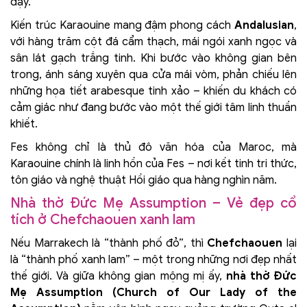
dạy.
Kiến trúc Karaouine mang đậm phong cách
Andalusian
,
với hàng trăm cột đá cẩm thạch, mái ngói xanh ngọc và
sân lát gạch trắng tinh. Khi bước vào không gian bên
trong, ánh sáng xuyên qua cửa mái vòm, phản chiếu lên
những họa tiết arabesque tinh xảo – khiến du khách có
cảm giác như đang bước vào một thế giới tâm linh thuần
khiết.
Fes không chỉ là thủ đô văn hóa của Maroc, mà
Karaouine chính là linh hồn của Fes – nơi kết tinh tri thức,
tôn giáo và nghệ thuật Hồi giáo qua hàng nghìn năm.
Nhà thờ Đức Mẹ Assumption – Vẻ đẹp cổ
tích ở Chefchaouen xanh lam
Nếu Marrakech là “thành phố đỏ”, thì
Chefchaouen
lại
là “thành phố xanh lam” – một trong những nơi đẹp nhất
thế giới. Và giữa không gian mộng mị ấy,
nhà thờ Đức
Mẹ Assumption (Church of Our Lady of the