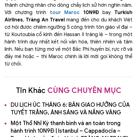
thành chứng nhân cho dòng chảy lịch sử hơn nghìn năm.
Với chương trình
tour Maroc
10N9Đ
bay
Turkish
Airlines
,
Tràng An Travel
mang đến cho du khách Việt
cơ hội được chiêm ngưỡng 5 công trình tôn giáo vĩ đại –
từ Koutoubia cổ kính đến Hassan II tráng lệ – trong một
hành trình duy nhất kết nối văn hóa, thiên nhiên và tâm
linh. Nếu bạn từng mơ về một Bắc Phi huyền bí, rực rỡ và
đầy mê hoặc – thì Maroc chính là lời mời gọi không thể
từ chối.
Tin Khác
CÙNG CHUYÊN MỤC
DU LỊCH ÚC THÁNG 6: BẢN GIAO HƯỞNG CỦA
TUYẾT TRẮNG, ÁNH SÁNG VÀ NẮNG VÀNG
Một Thổ Nhĩ Kỳ thanh bình và an toàn trong
hành trình 10N9Đ | Istanbul – Cappadocia –