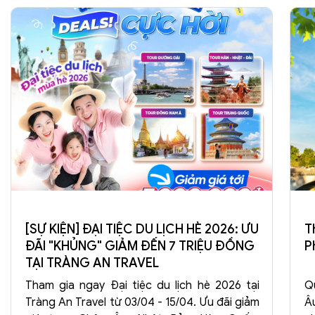
[SỰ KIỆN] ĐẠI TIỆC DU LỊCH HÈ 2026: ƯU
T
ĐÃI "KHỦNG" GIẢM ĐẾN 7 TRIỆU ĐỒNG
P
TẠI TRÀNG AN TRAVEL
Tham gia ngay Đại tiệc du lịch hè 2026 tại
Q
Tràng An Travel từ 03/04 - 15/04. Ưu đãi giảm
Â