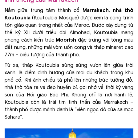
Nằm giữa trung tâm thành cổ
Marrakech
,
nhà thờ
Koutoubia
(Koutoubia Mosque) được xem là công trình
tôn giáo quan trọng nhất của Maroc. Được xây dựng từ
thế kỷ XII dưới triều đại Almohad, Koutoubia mang
phong cách kiến trúc
Moorish
đặc trưng với tông màu
đất nung, những mái vòm uốn cong và tháp minaret cao
77m – biểu tượng của thành phố.
Từ xa, tháp Koutoubia sừng sững vươn lên giữa trời
xanh, là điểm định hướng của mọi du khách trong khu
phố cổ. Khi ánh chiều tà phủ lên những bức tường đỏ,
nhà thờ tỏa ra vẻ đẹp huyền bí, gợi nhớ về thời kỳ vàng
son của Hồi giáo Bắc Phi. Không chỉ là nơi hành lễ,
Koutoubia còn là trái tim tinh thần của Marrakech –
thành phố được mệnh danh là “viên ngọc đỏ của sa mạc
Sahara”.