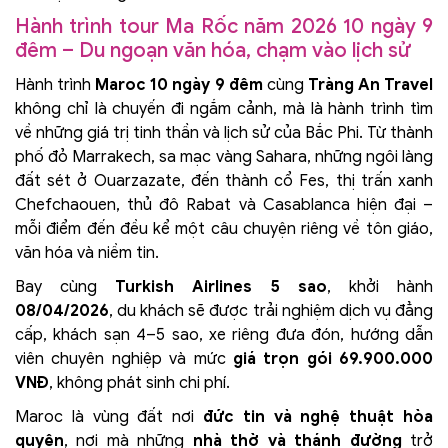
Hành trình tour Ma Rốc năm 2026 10 ngày 9
đêm – Du ngoạn văn hóa, chạm vào lịch sử
Hành trình
Maroc 10 ngày 9 đêm
cùng
Tràng An Travel
không chỉ là chuyến đi ngắm cảnh, mà là hành trình tìm
về những giá trị tinh thần và lịch sử của Bắc Phi. Từ thành
phố đỏ Marrakech, sa mạc vàng Sahara, những ngôi làng
đất sét ở Ouarzazate, đến thành cổ Fes, thị trấn xanh
Chefchaouen, thủ đô Rabat và Casablanca hiện đại –
mỗi điểm đến đều kể một câu chuyện riêng về tôn giáo,
văn hóa và niềm tin.
Bay cùng
Turkish Airlines 5 sao
, khởi hành
08/04/2026
, du khách sẽ được trải nghiệm dịch vụ đẳng
cấp, khách sạn 4–5 sao, xe riêng đưa đón, hướng dẫn
viên chuyên nghiệp và mức
giá trọn gói 69.900.000
VNĐ
, không phát sinh chi phí.
Maroc là vùng đất nơi
đức tin và nghệ thuật hòa
quyện
, nơi mà những
nhà thờ và thánh đường
trở